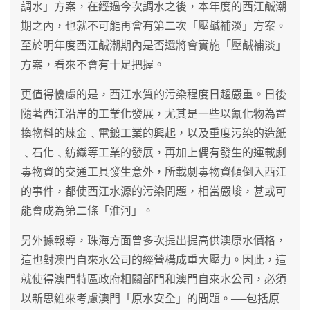
調水」方案，在經過今次調水之後，本年度的西江鹹潮
期之內，也就不可能再會有第二次「壓鹹補淡」方案。
至於明年度西江鹹潮期內是否還將會實施「壓鹹補淡」
方案，看來不會有十足把握。
更值得懮慮的是，西江水質的污染程度日趨嚴重。日後
隨著西江沿岸的工業化發展，尤其是一些以氰化物為置
換物料的煉金﹑電鍍工業的興起，以及重度污染的造紙
﹑石化﹑紡織等工業的發展，再加上偶有發生的運載劇
毒物資的交通工具發生意外，所載劇毒物資傾倒入西江
的事件，都使西江水源的污染問題，相當嚴峻，甚或可
能會成為第二條「淮河」。
另外據報導，珠海方面曾多次提出提高供澳原水價格，
這也對澳門自來水公司的經營構成重大壓力。因此，這
就使得澳門特區政府相關部門和澳門自來水公司，必須
以新思維來考慮澳門「原水安全」的問題。──包括原