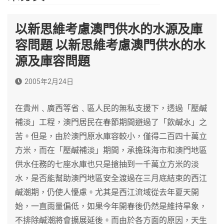
以新思維考慮澳門供水的水源及庫
容問題 以新思維考慮澳門供水的水
源及庫容問題
2005年2月24日
在貴州﹑廣西等省﹑區人民的無私支援下，透過「壓鹹
補淡」工程，澳門居民在春節期間避過了「飲鹹水」之
苦。但是，由於澳門原水庫容較小，僅得二百四十萬立
方米，而在「壓鹹補淡」期間，承擔珠海市和澳門地區
供水任務的七座水庫也只是搶抽到一千萬立方米的淡
水，是否能幫助澳門地區安全渡過在三月底結束的西江
鹹潮期，仍使人懮慮。尤其是西江流域從去年夏天開
始，一直雨量偏低，如果今年開春後仍然是維持旱象，
不排除鹹潮將會擴展延後。而由於各方面的原因，天生