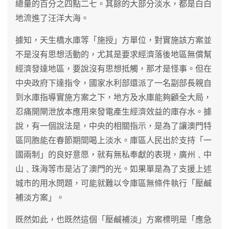
總量的百分之四點二七。其餘的大部分淡水，都是白白
地流進了汪洋大海。
據知，天生橋水庫等「施授」方單位，對實施該方案並
不是沒有思想活動的，尤其是要求經濟落後地區無償幫
經濟發達地區，要說沒有思想抵觸，那才是怪事。但在
中央政府下達指令，國家水利部還派了一名副部長親自
到水庫指導實施方案之下，地方及水庫能夠顧全大局，
忍痛開閘泄放本應用來發電產生經濟效益的庫存水。據
說，有一個說法是，中央的相關指示，是為了讓澳門特
區同胞能在春節期間喝上淡水。庫區人民出於支持「一
國兩制」的良好意愿，就有無私奉獻的表現，廣州﹑中
山﹑珠海等市是沾了澳門的光。如果單是為了支援上述
城市的用水問題，可能就難以令庫區無條件執行「壓鹹
補淡方案」。
既然如此，也既然這個「壓鹹補淡」方案標明是「應急