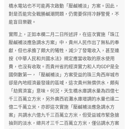
橋水電站也不可能再次啟動「壓鹹補淡」方案。因此，
對是否能完全戰勝鹹潮問題，仍需要保持冷靜警覺，不
能盲目樂觀。
實際上，正如本欄二月二日所述評，在這次實施「珠江
壓鹹補淡應急調水方案」中，貴州人民作出了無私的奉
獻，但也承擔了頗大的犧牲，減少了發電收入，甚至連
按《中華人民和共國水法》規定應當收取的原水使用
費，也沒有收取。而貴州省的經濟實力和人均GDP是全
國倒數第一，「壓鹹補淡」方案受益的珠三角西岸城市
卻是內地經濟最發達的區域，這次貴州無償供水，頗有
「劫貧濟富」意味。何況，天生橋水庫調水量為四億七
千三百萬立方米，另外廣西岩灘水庫增調的水量也達二
億二千萬立米，亦即這次實施「壓鹹補淡應急調水方
案」共調水六億九千三百萬立方米，但受益城市緊急搶
抽到的淡水，總共才三千二百萬立方米，僅佔調水方案