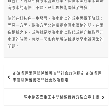
質甚佳，可以節省原水處理成本，但供水總成本卻是珠
海原水的兩倍。不過，已比舊技術降低了許多。
倘若在科技進一步發展，海水化淡的成本再得予降低；
而另一方面，珠海方面又建議提高原水價格的話，在兩
造相抵之下，或許就是以海水化淡取代或補充抽取西江
水源的時候，可以一勞永逸地解決鹹潮以至水質污染的
問題。
文
正確處理兩個關係維護澳門社會政治穩定 正確處理
章
兩個關係維護澳門社會政治穩定
導
覽
陳水扁表面重回中間路線實質分裂立場未變