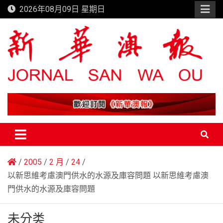
Skip
2026年08月09日 星期日
to
content
新華澳報
2005
2 月
24
以新思維考慮澳門供水的水源及庫容問題 以新思維考慮澳
門供水的水源及庫容問題
未分类