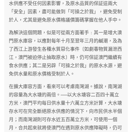
水供應不受任何因素影響，及原水品質的保証這兩大
「安全」因素，盡可能做到「可操之於我」，避免受制
於人，尤其是避免原水價格議價籌碼掌握在他人手中。
為解決這個問題，似是可從兩方面著手﹕其一是增大澳
門原水庫容，以應對每年十月至翌年三月的鹹潮，及為
了西江上游發生各種水質惡化事件〔如劇毒物質漏泄西
江，澳門被迫停止抽取原水〕時，仍可保証澳門繼續有
食水供應；其二是另辟「可操之於我」的原水水源，避
免供水量和原水價格受制於人。
在擴大庫容方面，看來可以考慮南灣湖。據說，南灣湖
的容量為大水塘的兩倍。──以大水塘容二百四十萬立
方米，澳門平均每日供水量十六萬立方米計算，大水塘
存水可在完全斷絕原水供應的情況下，向市民供水半個
月；而南灣湖則可存水近五百萬立方米，可使用一個
月，合共起來就將使澳門在遇到原水供應障礙時，仍可