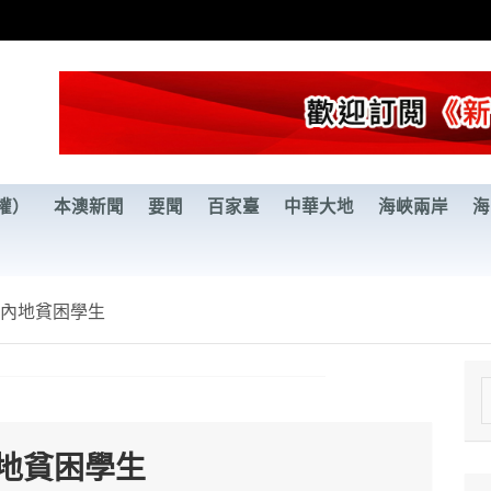
權）
本澳新聞
要聞
百家臺
中華大地
海峽兩岸
海
助內地貧困學生
e
a
內地貧困學生
r