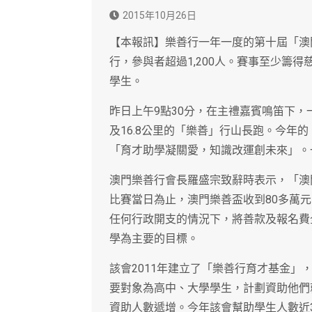
2015年10月26日
【本報訊】樂善行一年一度的第十屆「澳
行，參與者超過1,200人。賽事至少籌
學生。
昨日上午9點30分，在主禮嘉賓鳴笛下，
及16.8公里的「樂善」行山長跑。今年
「育才助學凝關愛，知識改運創未來」。
澳門樂善行會長羅盛宗致辭時表示，「澳
比賽當日為止，澳門樂善盃收到80多萬
任何行政開支的情況下，將善款及報名費
學為主要的目標。
該會2011年建立了「樂善行育才基金」
要對象為高中、大學學生，計劃資助他們
資助人數遞增。今年該會幫助學生人數近3