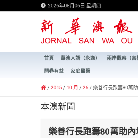
Skip
2026年08月06日 星期四
to
content
新華澳報
首頁
華澳人語（永逸）
兩岸觀察（富
開卷有益
家庭醫藥
2015
10 月
26
樂善行長跑籌80萬
本澳新聞
樂善行長跑籌80萬助