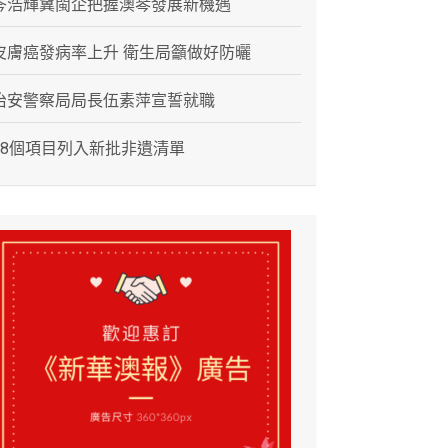
岑浩輝冀閩企把握澳琴發展新機遇
皮膚癌發病率上升 衛生局籲做好防曬
治安警察局局長伍素萍宣誓就職
28個項目列入新批非遺清單