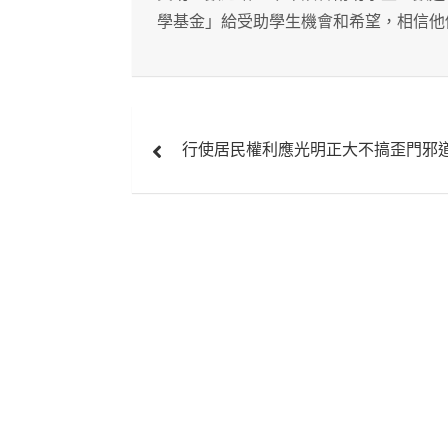
學基金」給受助學生機會和希望，相信他
文
行使居民權利應光明正大不搞歪門邪
章
導
覽