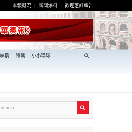
本報概況
新聞爆料
歡迎惠訂廣告
峽橋
特載
小小環球
S