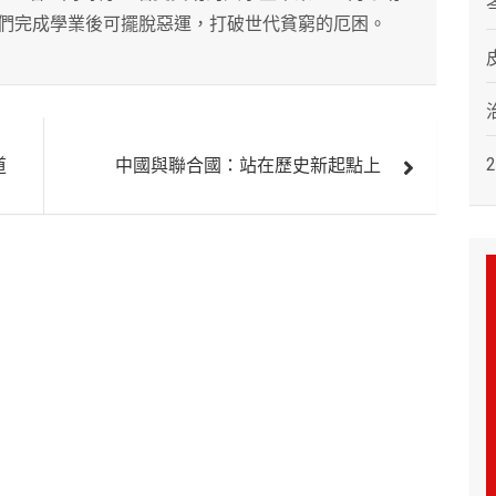
們完成學業後可擺脫惡運，打破世代貧窮的厄困。
道
中國與聯合國：站在歷史新起點上