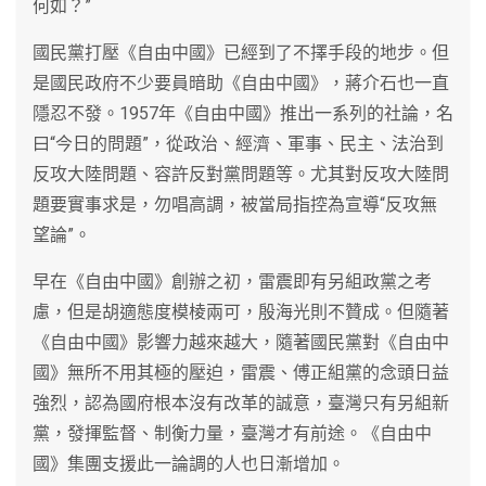
何如？”
國民黨打壓《自由中國》已經到了不擇手段的地步。但
是國民政府不少要員暗助《自由中國》，蔣介石也一直
隱忍不發。1957年《自由中國》推出一系列的社論，名
曰“今日的問題”，從政治、經濟、軍事、民主、法治到
反攻大陸問題、容許反對黨問題等。尤其對反攻大陸問
題要實事求是，勿唱高調，被當局指控為宣導“反攻無
望論”。
早在《自由中國》創辦之初，雷震即有另組政黨之考
慮，但是胡適態度模棱兩可，殷海光則不贊成。但隨著
《自由中國》影響力越來越大，隨著國民黨對《自由中
國》無所不用其極的壓迫，雷震、傅正組黨的念頭日益
強烈，認為國府根本沒有改革的誠意，臺灣只有另組新
黨，發揮監督、制衡力量，臺灣才有前途。《自由中
國》集團支援此一論調的人也日漸增加。