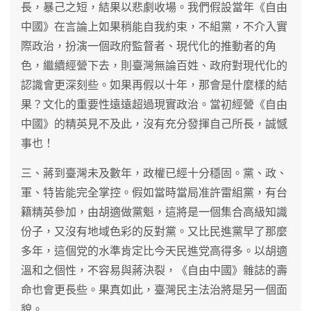
長，暴己之短，結果以悲劇收場。我們假設當年《自由
中國》在言論上如果稍能自我約束，不組黨，不介入實
際政治，扮演一個政府監督者、現代化的推動者的角
色，繼續經營下去，則臺灣無論百姓、政府對現代化的
認識會更深刻些。如果再假以十年，那會是什麼樣的結
果？文化的重要性遠遠超過現實政治。當初經營《自由
中國》的精英見不及此，沒有充分發揮自己所長，誠憾
事也！
三、蔣到臺灣未及數年，政權已經十分穩固。黨、政、
軍、特皆能完全掌控。假如當時當局准許雷組黨，有台
籍精英參加，由胡適做黨魁，這將是一個集合高級知識
份子，又沒有地域色彩的反對黨。又比民進黨早了那麼
多年，這個党的水準肯定比今天民進党高得多。以胡適
溫和之個性，不容易與蔣決裂，《自由中國》雜誌的壽
命也會更長些。果真如此，臺灣民主法治將是另一個面
貌。