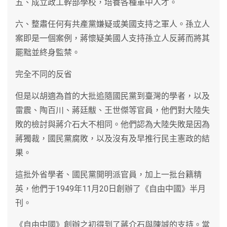
五、成立政工幹部學校，培養各種軍中人才。
六、整肅任何有共產黨嫌疑或美國支持之軍人。孫立人
案即是一個案例，蔣懷疑美國人支持孫立人反蔣而將其
罷黜並終身監禁。
完全不同的反省
但是以胡適為首的大批追隨國民黨到臺灣的學者，以及
雷震、陶百川、蔣廷黻、王世傑等官員，他們對大陸失
敗的檢討與蔣介石大不相同。他們認為大陸失敗是因為
蔣獨裁，國民黨腐敗，以及沒有及早推行民主憲政的結
果。
這批外省學者、國民黨開明派官員，加上一批台籍精
英，他們于1949年11月20日創辦了《自由中國》半月
刊。
《自由中國》創辦之初得到了蔣介石與陳誠的支持。當