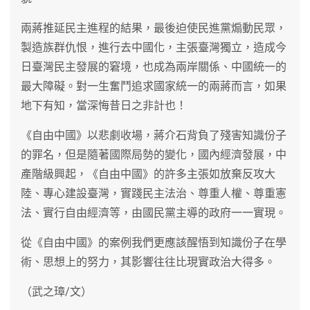
兩蔣推延民主進程的結果，最後迫使民進黨煽動民眾，
製造族群仇恨，進行去中國化，主張臺灣獨立，造成今
日臺灣民主發展的窘境，也成為兩岸關係、中國統一的
最大障礙。對一生奮鬥追求國家統一的兩蔣而言，如果
地下有知，當深悔昔日之非計也！
《自由中國》以悲劇收場，蔣介石背負了殘害知識份子
的罪名，但是隨著國際局勢的變化，國內經濟發展，中
產階級興起，《自由中國》的許多主張如放棄反攻大
陸、專心建設臺灣，實踐民主法治、尊重人權、尊重憲
法、實行自由經濟等，由國民黨主導的政府一一實現。
從《自由中國》的案例我們更應該醒悟到知識份子在學
術、思想上的努力，其影響往往比現實政治大得多。
（武之璋/文）