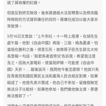
過了蔣政權的紅線。
但是反對終究無效，後來蔣通過大法官釋憲以及修改臨
時條款的方式達到連任的目的。蔣連任成功以後大家非
常氣憤。
3月16日文章說：“上午到社，十一時上南港，在胡先生
處午飯，他對《自由中國》再版、三版，極為憂慮。怕
當局在勝利之後，得意忘形，故將蔡孑民先生辭北大校
長登報一句話，‘殺君馬者道旁兒’告訴我，希望我注意
及之。因為大家喝彩，使當局妒嫉，可能使《自由中
國》夭折。……飯後談天，我問他今後怎麼辦？他說只有
民青兩党和國民黨民主派和臺灣人民合組反對黨，如果
組成了，他首先表示贊成，他自己不參加，留幾個無党
無派分子比較好，如果他參加，我們推他做主席，那便
無法推卸了。”