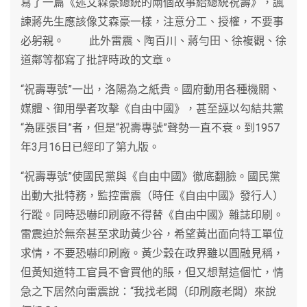
寫了一篇《述艾森豪總統的兩個故事給總統祝壽》，諷
諫蔣先生應該像艾森豪一樣，注意分工、授權，不要事
必躬親。 此外雷震、陶百川、蔣勻田、徐複觀、徐
道鄰等都寫了批評時政的文章。
“祝壽專號”一出，洛陽為之紙貴。國府動用各種機關、
媒體、御用學者攻擊《自由中國》，甚至誣以勾結共黨
“為匪張目”者，但是“祝壽專號”聲勢一直不衰。到1957
年3月16日已經印了第九版。
“祝壽專號”使國民黨與《自由中國》徹底翻臉。國民黨
出動大批特務，監控雷震（時任《自由中國》發行人）
行蹤。同時恐嚇印刷廠不得替《自由中國》雜誌印刷。
雷震迫於無奈甚至求助黃少谷，希望黃出面向特工單位
求情，不要恐嚇印刷廠。黃少穀在政界雖以圓融見稱，
但黃知道特工官員不會買他的賬，但又想幫這個忙，情
急之下居然向雷震說：“我找老闆（印刷廠老闆）來說