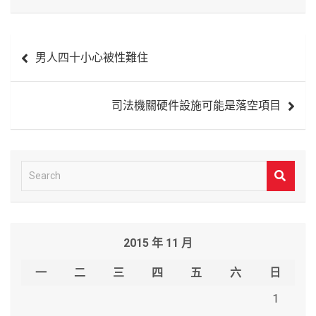
文
男人四十小心被性難住
章
導
司法機關硬件設施可能是落空項目
覽
S
e
a
r
2015 年 11 月
c
h
一
二
三
四
五
六
日
1