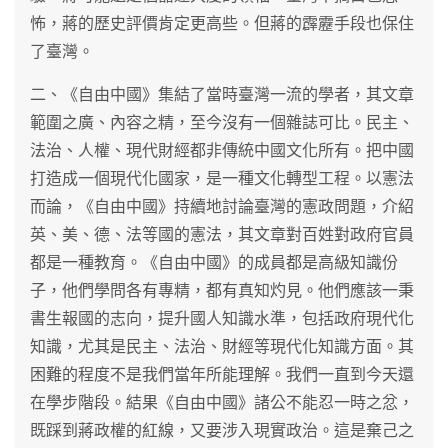
怖，蔣的歷史評價肯定更高些。但蔣的霹靂手段也保住
了臺灣。
二、《自由中國》集結了當時臺灣一流的學者，其文章
範圍之廣、內容之精，至今沒有一個雜誌可比。民主、
法治、人權、現代財經都非傳統中國文化所有。把中國
打造成一個現代化國家，是一種文化轉型工程。以憲法
而論，《自由中國》持續地討論臺灣的憲政問題，介紹
英、美、德、法等國的憲法，其文章對百姓對政府官員
都是一種教育。《自由中國》的成員都是高級知識份
子，他們學問各有專精，都有真知灼見。他們應該一秉
書生報國的志向，提升國人知識水準，包括政府現代化
知識，尤其是民主、法治、財經等現代化知識方面。其
困難的程度不是我們當年所能理解。我們一直到今天還
在學步階段。結果《自由中國》諸公不能忍一時之忿，
既踩到蔣政權的紅線，又要涉入現實政治。這是棄己之