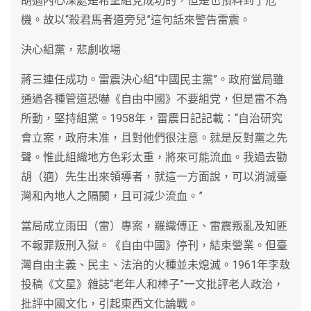
胡適內心深處是希望組党成功的，但是也預料到了危
機。故以“殺君馬者道旁兒”這句話來警告雷震。
決心組黨，悲劇收場
蔣三連任成功。雷震決心組“中國民主黨”。政府當局雖
通過各種管道恐嚇《自由中國》不要組党，但是雷不為
所動，堅持組黨。1958年，雷震日記記載：“自治研究
會立案，政府未准，且對他們很注意。就是反對黨之先
聲。惟此組織地方色彩太重，將來可能流血。我過去勸
胡（適）先生出來領導者，就這一方面說，可以消滅臺
灣和內地人之隔閡，且可減少流血。”
當局成立雨田（雷）專案，羅織傅正、雷震叛亂及知匪
不報罪叛刑入獄。《自由中國》停刊，結束營業。但臺
灣自由主義、民主、法治的火種並未熄滅。1961年李敖
投稿《文星》雜誌“老年人和棒子”一文批評老人政治，
批評中國文化，引起東西文化論戰。