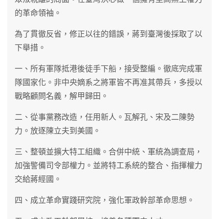
的革命領袖。
為了貫徹反省，修正以往的錯誤，蔣到臺灣後採取了以
下舉措。
一、所有軍隊抵港後徒手下船，接受整編。徹底完成軍
隊國家化。非中央嫡系之將軍皆不再准其帶兵，多授以
戰略顧問名義，解甲歸田。
二、從事黨務改造，任用新人。瓦解孔、宋及二陳勢
力。放逐陳立夫到美國。
三、整頓並擴大特工組織。合併中統、軍統為調查局，
加強警備司令部權力。並將特工系統的整合、指揮權力
交給蔣經國。
四、成立革命實踐研究院，強化軍政幹部革命思想。