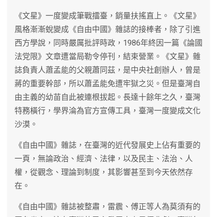
《文星》一度變成筆戰擂臺，銷量扶搖直上。《文星》
風格漸漸蛻變成《自由中國》雜誌的接棒者，除了引進
西方學說，同時嚴厲批評時政，1986年終因一篇《論國
法党限》文章遭當局勒令停刊，結束營業。《文星》雜
誌負責人蕭孟能的父親蕭同茲，是中央社創辦人，曾是
蔣的重要幹部，所以蕭孟能免遭牢獄之災。但是臺灣自
由主義的幼苗自此被連根拔起。長達十餘年之久，臺灣
特務橫行，學界淪為官方宣傳工具，臺灣一度變成文化
沙漠。
《自由中國》雜誌，在臺灣的近代發展史上佔有重要的
一頁，無論政治、經濟、法律，以及民主、法治、人
權，從觀念、理論到制度，其影響甚至到今天依然存
在。
《自由中國》雜誌被整肅，雷震、傅正等人為莫須有的