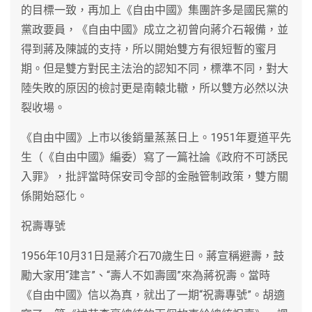
的目標一致，再加上《自由中國》集團許多是國民黨的
黨政要員，《自由中國》成立之初曾向蔣介石報備，並
得到蔣及陳誠的支持，所以開始雙方有很短暫的蜜月
期。但是雙方對民主法治的認知不同，標準不同，對大
陸失敗的原因的檢討更是南轅北轍，所以雙方必然以決
裂收場。
《自由中國》上市以後銷量蒸蒸日上。1951年夏道平先
生（《自由中國》編委）寫了一篇社論《政府不可誘民
入罪》，批評當時保安司令部的金融管制政策，雙方關
係開始惡化。
祝壽專號
1956年10月31日是蔣介石70歲生日。蔣宣稱避壽，鼓
勵大家用“建言”、“壽人不如壽國”來為蔣祝壽。當時
《自由中國》信以為真，就出了一期“祝壽專號”。胡適