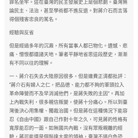
罪名坐牢。這在臺灣的民主發展史上是個悲劇。臺灣無
論民主、法治，甚至學術都不進反退。對蔣介石而言落
得個殘害忠良的駡名。
經驗與反省
但是經過多年的沉澱，所有當事人都已物化。遺憾、悲
痛、憎恨都還諸天地。筆者平靜地省思這段歷史，漸漸
有不同以往的理解。
一、蔣介石失去大陸原因很多，但是連費正清都批評：
“蔣介石有婦人之仁，把品德、能力都不夠的軍頭拉入
革命陣營而不及早消滅他們，是蔣失敗的主因”。再加
上內戰失利，很多親信叛變，使蔣十分痛心。所以到臺
灣後決心用集權、獨裁治國。但是蔣在這種情況下能容
忍《自由中國》跟自己作對十年之久，可見蔣的性格有
寬厚能忍的一面。如無國共內戰，沒有眾叛親離的經
驗，蔣可能還是個豁達大度的領袖，臺灣不搞白色恐