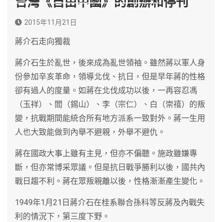
台灣《自由中國》的創辦和停刊
2015年11月21日
蔣介石走向獨裁
蔣介石生於亂世，後來成為亂世領袖。雖然蔣以軍人身
份參加辛亥革命，領導北伐、抗日，但是早年蔣的性格
卻有過人的度量。如蔣在北伐成功以後，一再容忍馮
（玉祥）、閻（錫山）、李（宗仁）、白（崇禧）的叛
變，抗戰期間能統合所有地方派系一致對外。蔣一生用
人也大致能做到內舉不避親，外舉不避仇。
蔣在國政大事上雖有主見，但亦不偏聽。施政雖嫌專
斷，但亦常博采眾議。但是抗日戰爭勝利以後，國共內
戰日趨不利。蔣在眾叛親離以後，性格漸漸產生變化。
1949年1月21日蔣介石在桂系聯合孫科等反蔣及內戰失
利的情況下，第三度下野。