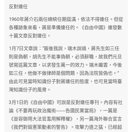
反對連任
1960年蔣介石兩任總統任期屆滿，依法不得連任。但從
各種跡象來看，蔣是準備連任的。《自由中國》連發數
十篇文章反對連任。
1月7日文章說：“飯後我說，端木說過，蔣先生如三任
則是偽朝，胡先生不能事偽朝，必須辭職，故我們元旦
號寫這篇文章，以求發生萬一的效力。端木繼雲，今後
如三任，他做不做律師是個問題，因為法院皆偽也。”
由此可見當時知識份子對蔣連任的態度，也可見當時臺
灣知識份子的風骨。
3月1日的《自由中國》可說是反對連任專刊。內容有社
論《不要再玩政治魔術――告國民黨當局》，一篇是
《豈容御用大法官濫用解釋權》，另一篇海外聯合宣言
《我們對毀憲策動者的警告》。攻擊力道之猛，已經超