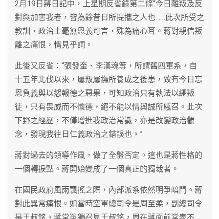
2月19日蔣日記中，上星期反省錄第二條“今日離叛及反
對與加害我者，皆為餘昔日所提攜之人也……此次所受之
教訓，政治上毫無恩義可言，殊為痛心耳。蔣對親信叛
離之痛恨，情見乎詞。
此後又反省：“張發奎、李漢魂等，所謂舊四軍系，自
十五年北伐以來，屢叛屢撫所養成之後患，致有今日忘
恩負義與以怨報德之惡果，可知政治只有執法以繩叛
徒，只有畏威而不懷德，絕不能以情與誠所感召。此次
下野之經歷，不僅增進我政治常識，亦是改變政治觀
念，發現我往日仁義政治之錯誤也。”
蔣對過去的領導作風，做了全盤否定。這也是蔣性格的
一個轉捩點。蔣開始變成了一個真正的獨裁者。
在國民政府風雨飄搖之際，內部派系依然明爭暗鬥。蔣
對此異常痛恨。如當時空軍總司令是周至柔，副總司令
是王叔銘。蔣常單獨召見王叔銘，周在蔣面前常表不