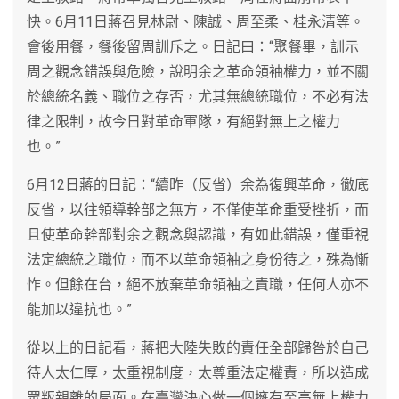
快。6月11日蔣召見林尉、陳誠、周至柔、桂永清等。
會後用餐，餐後留周訓斥之。日記曰：“聚餐畢，訓示
周之觀念錯誤與危險，說明余之革命領袖權力，並不關
於總統名義、職位之存否，尤其無總統職位，不必有法
律之限制，故今日對革命軍隊，有絕對無上之權力
也。”
6月12日蔣的日記：“續昨（反省）余為復興革命，徹底
反省，以往領導幹部之無方，不僅使革命重受挫折，而
且使革命幹部對余之觀念與認識，有如此錯誤，僅重視
法定總統之職位，而不以革命領袖之身份待之，殊為慚
怍。但餘在台，絕不放棄革命領袖之責職，任何人亦不
能加以違抗也。”
從以上的日記看，蔣把大陸失敗的責任全部歸咎於自己
待人太仁厚，太重視制度，太尊重法定權責，所以造成
眾叛親離的局面。在臺灣決心做一個擁有至高無上權力