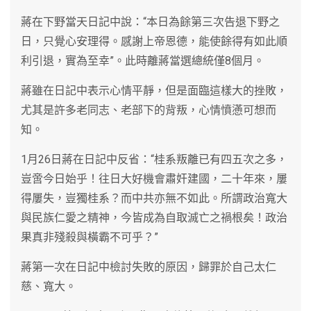
蔣在下野當天日記中說：“本日為餘第三次告退下野之
日，只覺心安理得。感謝上帝恩德，能使餘得有如此順
利引退，實為至幸”。此時離蔣當選總統僅8個月。
蔣雖在日記中表示心情平靜，但是面臨這樣大的挫敗，
尤其是許多老同志、老部下的背叛，心情憤懣可想而
知。
1月26日蔣在日記中反省：“桂系叛離已有四五次之多，
豈啻今日始乎！往日大好機會肅奸建國，二十年來，屢
得屢失，豈獨桂系？而中共亦無不如此。所謂政治寬大
與民族仁愛之精神，今皆成為自取滅亡之禍根矣！政治
果真非殘殺與橫霸不可乎？”
蔣第一次在日記中檢討失敗的原因，歸罪於自己太仁
慈、寬大。