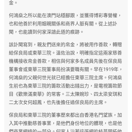
金。
何鴻燊之所以能在澳門站穩腳跟，並獲得博彩專營權，
也和他善於利用姻親關係和商界人脈有關。從上述訃
聞，也能讀到何家深諳此道的痕跡。
該訃聞寫到，親友們送來的帛金，將被用作善款，轉贈
給保良局或東華三院。溫佐治說，明確指定這兩家慈善
機構接收帛金善款，相信與何家多名成員先後在保良局
董事會或東華三院董事局扮演要職有關。早在1919年，
何鴻燊的父親何世光就已經擔任東華三院主席。何鴻燊
生前也為東華三院的籌款活動出錢出力，是電視籌款節
目《歡樂滿東華》的常客。三太陳婉珍、四太梁安琪和
二太次女何超鳳，也先後擔任過保良局的主席。
保良局和東華三院的董事歷來都出自香港名門望族，加
入其中推動慈善事業，是他們身份地位的體現，也是他
們商業網絡的一部分。何家人沿著這張網的枝蔓開拓他