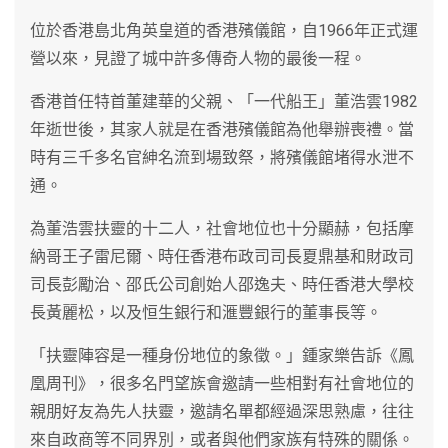
位於香港島北角英皇道的香港殯儀館，自1966年正式運
營以來，見證了城中許多傳奇人物的最後一程。
香港首任特首董建華的父親、「一代船王」董浩雲1982
年逝世後，其家人就是在香港殯儀館為他舉辦喪禮。當
時有三千多名官紳名流到場致祭，將殯儀館堵得水泄不
通。
為董浩雲扶靈的十二人，社會地位也十分顯赫，包括摩
納哥王子雷尼爾、時任香港布政司司長夏鼎基和財政司
司長彭勵治、邵氏公司創始人邵逸夫、時任香港大學校
長黃麗松，以及恒生銀行和滙豐銀行的董事長等。
「扶靈陣容是一種身份地位的象徵。」鍾家樂告訴《鳳
凰周刊》，很多名門望族會邀請一些相對有社會地位的
親朋好友為先人扶靈，邀請名單都經過深思熟慮，往往
來自政商等不同界別，或者與他們家族有特殊的關係。