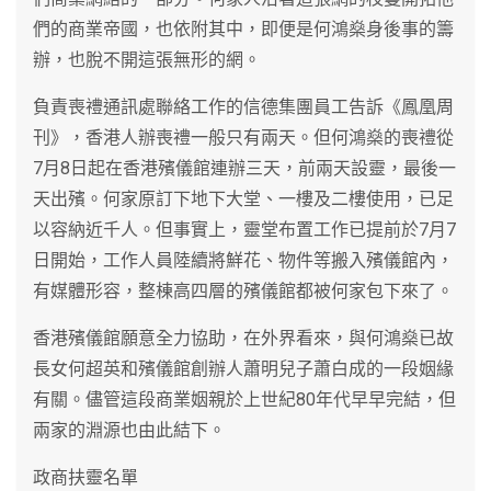
們的商業帝國，也依附其中，即便是何鴻燊身後事的籌
辦，也脫不開這張無形的網。
負責喪禮通訊處聯絡工作的信德集團員工告訴《鳳凰周
刊》，香港人辦喪禮一般只有兩天。但何鴻燊的喪禮從
7月8日起在香港殯儀館連辦三天，前兩天設靈，最後一
天出殯。何家原訂下地下大堂、一樓及二樓使用，已足
以容納近千人。但事實上，靈堂布置工作已提前於7月7
日開始，工作人員陸續將鮮花、物件等搬入殯儀館內，
有媒體形容，整棟高四層的殯儀館都被何家包下來了。
香港殯儀館願意全力協助，在外界看來，與何鴻燊已故
長女何超英和殯儀館創辦人蕭明兒子蕭白成的一段姻緣
有關。儘管這段商業姻親於上世紀80年代早早完結，但
兩家的淵源也由此結下。
政商扶靈名單