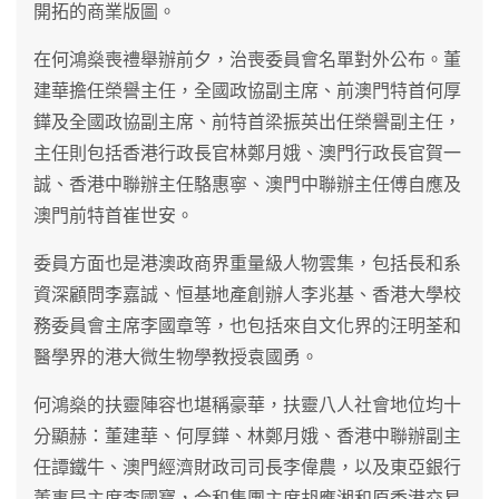
開拓的商業版圖。
在何鴻燊喪禮舉辦前夕，治喪委員會名單對外公布。董
建華擔任榮譽主任，全國政協副主席、前澳門特首何厚
鏵及全國政協副主席、前特首梁振英出任榮譽副主任，
主任則包括香港行政長官林鄭月娥、澳門行政長官賀一
誠、香港中聯辦主任駱惠寧、澳門中聯辦主任傅自應及
澳門前特首崔世安。
委員方面也是港澳政商界重量級人物雲集，包括長和系
資深顧問李嘉誠、恒基地產創辦人李兆基、香港大學校
務委員會主席李國章等，也包括來自文化界的汪明荃和
醫學界的港大微生物學教授袁國勇。
何鴻燊的扶靈陣容也堪稱豪華，扶靈八人社會地位均十
分顯赫：董建華、何厚鏵、林鄭月娥、香港中聯辦副主
任譚鐵牛、澳門經濟財政司司長李偉農，以及東亞銀行
董事局主席李國寶，合和集團主席胡應湘和原香港交易