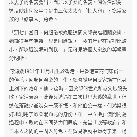
以妻子的名義發出，而非以子女的名義。溫佐治認為，
這反映出何家至今是由三位太太在「扛大旗」，擔當家
族的「話事人」角色。
「頭七」當日，何超儀被媒體追問父親喪禮相關安排，
她顯得有些為難，只是回應說，「我的年紀在家裡比較
小，所以還沒通知到我。」足可見這個大家族的等級輩
分明晰。
何鴻燊1921年11月出生於香港，是香港富商何東爵士
的侄孫。回顧何鴻燊的一生，總會發現何氏家族在他身
上刻下的烙印。他13歲時，因父親何世光和叔父炒股失
敗，家道衰落，此後又遭遇第二次世界大戰的亂世，但
這位落難少爺沒有一蹶不振，和他伯公一樣，何鴻燊很
好地利用了歐亞混血兒的身份，在「中立地」澳門闖蕩
過程中，敢於在不同勢力間周旋，充當「澳葡政府」和
日本人之間的中間人角色，在貿易活動中賺得了第一桶