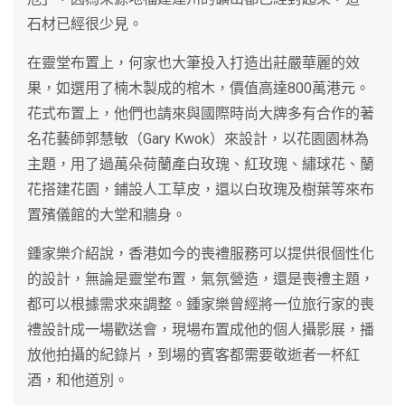
石材已經很少見。
在靈堂布置上，何家也大筆投入打造出莊嚴華麗的效
果，如選用了楠木製成的棺木，價值高達800萬港元。
花式布置上，他們也請來與國際時尚大牌多有合作的著
名花藝師郭慧敏（Gary Kwok）來設計，以花園園林為
主題，用了過萬朵荷蘭產白玫瑰、紅玫瑰、繡球花、蘭
花搭建花園，鋪設人工草皮，還以白玫瑰及樹葉等來布
置殯儀館的大堂和牆身。
鍾家樂介紹說，香港如今的喪禮服務可以提供很個性化
的設計，無論是靈堂布置，氣氛營造，還是喪禮主題，
都可以根據需求來調整。鍾家樂曾經將一位旅行家的喪
禮設計成一場歡送會，現場布置成他的個人攝影展，播
放他拍攝的紀錄片，到場的賓客都需要敬逝者一杯紅
酒，和他道別。