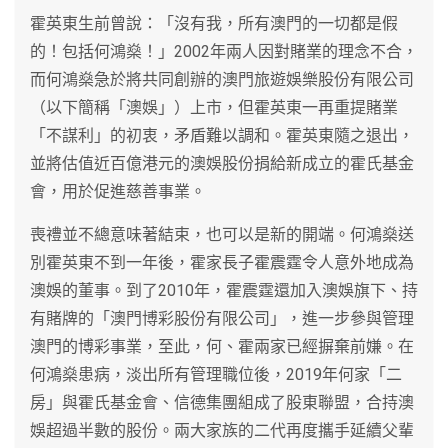
霍英東生前曾說：「沒有我，所有澳門的一切都是假
的！包括何鴻燊！」2002年兩人因對賭業的理念不合，
而何鴻燊急於將共同創辦的澳門旅遊娛樂股份有限公司
（以下簡稱「澳娛」）上市，但霍英東一再重提賭業
「不謀利」的初衷，矛盾難以調和。霍英東隨之退出，
並將估值近百億港元的澳娛股份捐給新成立的霍氏基金
會，用於促進慈善事業。
喪禮並不總意味著結束，也可以是新的開端。何鴻燊送
別霍英東不到一年後，霍家長子霍震霆令人意外地成為
澳娛的董事。到了2010年，霍震霆還加入澳娛旗下、持
有賭牌的「澳門博彩股份有限公司」，進一步參與管理
澳門的博彩事業，至此，何、霍兩家已經摒棄前嫌。在
何鴻燊患病，淡出所有管理職位後，2019年何家「二
房」與霍氏基金會、信德集團組成了股東聯盟，合持澳
娛超過半數的股份。兩大家族的二代再度攜手延續父輩