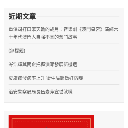
近期文章
重溫司打口摩天輪的歲月：音樂劇《澳門皇宮》演繹六
十年代澳門人自強不息的奮鬥故事
(無標題)
岑浩輝冀閩企把握澳琴發展新機遇
皮膚癌發病率上升 衛生局籲做好防曬
治安警察局局長伍素萍宣誓就職