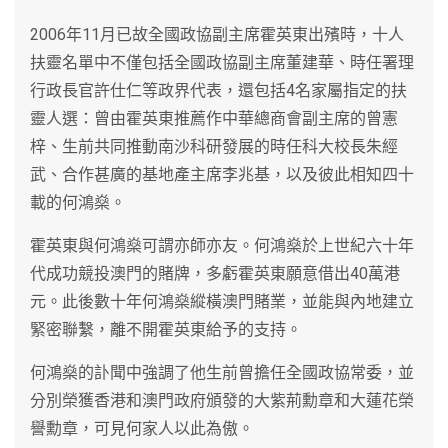
2006年11月已故全國政協副主席霍英東出殯時，十人
扶靈名單中不僅包括全國政協副主席董建華、時任署理
行政長官許仕仁等政界代表，還包括4名家屬指定的扶
靈人選：曾由霍英東推薦作中華總商會副主席的曾憲
梓、生前共同推動南沙科研發展的時任科大校長朱經
武、合作甚廣的基地產主席李兆基，以及彼此相知四十
載的何鴻燊。
霍英東與何鴻燊可謂亦師亦友。何鴻燊於上世紀六十年
代成功競投澳門的賭牌，多虧霍英東願意借出40萬港
元。此後數十年何鴻燊縱橫澳門賭業，並能與內地建立
緊密聯繫，離不開霍英東給予的支持。
何鴻燊的訃聞中強調了他生前曾擔任全國政協常委，並
分別榮獲香港和澳門政府頒發的大紫荊勳章和大蓮花榮
譽勳章，可見何家人以此為傲。