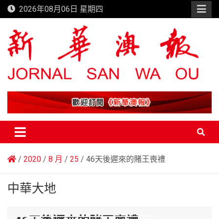
Skip
2026年08月06日 星期四
to
content
新華澳報
2020
8 月
25
46天後遲來的賭王喪禮
中華大地