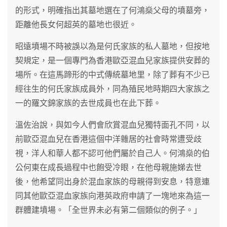
的形式，明確指出其墓地選在了何鴻燊父母的墳墓旁，
距離他長女何超英的墓地也很近。
昭遠墳場不時被誤以為是何氏家族的私人墓地，但按地
契規定，是一個專門為香港歐亞混血兒家族提供安葬的
場所。在這馬蹄形的中式傳統墓地里，除了葬有不少已
經往生的何氏家族成員外，同為殖民地時期四大家族之
一的羅文錦家族的去世成員也在此下葬。
溫佐治說，與如今人們會欣賞混血兒獨特面孔不同，以
前歐亞混血兒在香港這個中洋雜居的社會時常遭受歧
視，洋人和華人都不認可他們屬於自己人。何鴻燊的伯
公何東在成長過程中也飽受冷眼，在他母親施娣去世
後，他希望同出身於混血家族的母親得到安息，特意連
同其他歐亞混血家族向港英政府申請了一塊地來為這一
群體建墳場。「全世界未必有第二個類似的例子。」