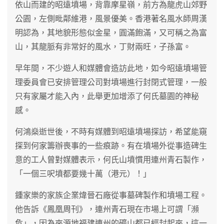
依山而建的昭遠墳場，背靠摩星嶺，前方為龍虎山郊野
公園，左側毗鄰維港，風景優美。香港著名風水師周漢
明認為，其地貌形態似金星，圓滿飽滿，又可稱之為富
山，其龍脈有非常好的風水，丁財兩旺，子孫富。
早年間，不少遊人和媒體會造訪此地，如今昭遠墳場管
理委員會已安排管理公司對墳場進行封閉式管理，一般
只有家屬才能入內，此舉更加增添了何氏墓園的神秘
感。
何鴻燊逝世後，不時有媒體到昭遠墳場探訪，希望能窺
探到何家籌辦喪事的一些痕跡。有在墳場外從事造碑生
意的工人曾對媒體表示，何氏山墳慣用連州青石製作，
「一個三呎墳都要幾十萬（港元）！」
鍾家樂的家族企業煒晉石廠從事墓碑製作和墳場工程。
他告訴《鳳凰周刊》，連州青石現在市場上可謂「瀕
危」，因為來源地福建連州的礦山都已經封起來，這一