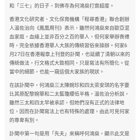
和「三七」的日子，到佛寺為何鴻燊打齋超度。
香港文化研究者、文化保育機構「程尋香港」聯合創辦
人溫佐治向《鳳凰周刊》表示，雖然何鴻燊來自歐亞混
血家庭，血緣上並非百分之百的華人，但何家舉辦喪禮
時，完全依據香港華人大族的傳統習俗來操辦。何家6
月27日在香港報章上刊登的訃聞，也延續了清朝以來的
傳統做法，行文格式大致相同，只是寫法有所簡化。從
當中的細節，也能一窺這個大家族的現狀。
在該訃聞中，何鴻燊三太陳婉珍和四太梁安琪的名字要
比其原配黎婉華和二太藍瓊纓低半格，溫佐治分析說，
雖然三太和四太早被承認，但她們沒有正式的法律地
位，因而在訃聞寫法上也有特殊的處理，由此可見何家
的尊卑有別。
訃聞中第一句是用「先夫」來稱呼何鴻燊，顯示此文是