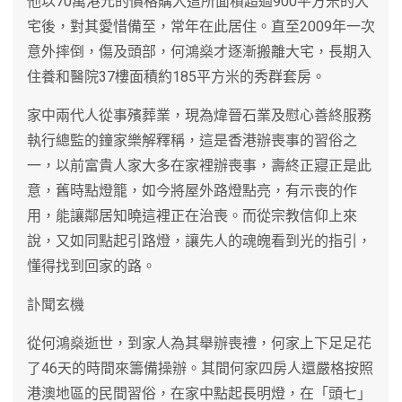
他以70萬港元的價格購入這所面積超過900平方米的大
宅後，對其愛惜備至，常年在此居住。直至2009年一次
意外摔倒，傷及頭部，何鴻燊才逐漸搬離大宅，長期入
住養和醫院37樓面積約185平方米的秀群套房。
家中兩代人從事殯葬業，現為煒晉石業及慰心善終服務
執行總監的鐘家樂解釋稱，這是香港辦喪事的習俗之
一，以前富貴人家大多在家裡辦喪事，壽終正寢正是此
意，舊時點燈籠，如今將屋外路燈點亮，有示喪的作
用，能讓鄰居知曉這裡正在治喪。而從宗教信仰上來
說，又如同點起引路燈，讓先人的魂魄看到光的指引，
懂得找到回家的路。
訃聞玄機
從何鴻燊逝世，到家人為其舉辦喪禮，何家上下足足花
了46天的時間來籌備操辦。其間何家四房人還嚴格按照
港澳地區的民間習俗，在家中點起長明燈，在「頭七」