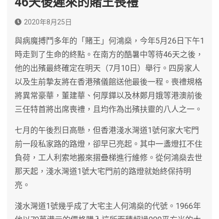
46天後遲來的賭王喪禮
2020年8月25日
與病魔搏鬥多年的「賭王」何鴻燊，今年5月26日下午1
時走到了生命的終點。在南方的酷暑中等待46天之後，
他的出殯最終確定在明天（7月10日）舉行。四房家人
以及生前摯友將在香港殯儀館送他最後一程。喪禮規格
將異常豪華，董建華、何厚鏵以及林鄭月娥等港澳前後
三任特首將出席喪禮，且均作為出殯扶靈的八人之一。
七月的午後烈日高懸，但香港淺水灣道1號何家大宅門
前一段私家路的路燈，卻早已亮起。其中一盞燈扛不住
負荷，工人利索地搬來摺疊梯進行維修。從何鴻燊去世
那天起，淺水灣道1號大宅門前的路燈就始終保持明
亮。
淺水灣道1號幾乎成了大宅主人何鴻燊的代號。1966年