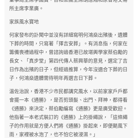
所主席李業廣。
家族風水寶地
何家發布的訃聞中並沒有詳細寫明何鴻燊出殯後，遺體
下葬的時間，只寫著「擇吉安葬」。有消息指，何家在
籌備喪禮過程中，曾諮詢過香港已故堪輿學家蔡伯勵的
長女、「真步堂」第四代傳人蔡興華的意見，選定了吉
日作為出殯的日子，但經過推算，今年沒適合下葬的日
子，何鴻燊遺體需待明年再選吉日下葬。
溫佐治說，香港不少市民都講究風水，以前家家戶戶都
會擺一本《通勝》，是否剪頭髮、出門、拜神，都得看
《通勝》來決定，蔡伯勵編寫《通勝》更是廣受歡迎。
他指著一本老式裝訂的《通勝》上的掛繩說，「這條繩
子的作用就是方便人們將《通勝》掛起來，即便颳風下
雨，家裡被水泡了，也不怕它被浸濕。」