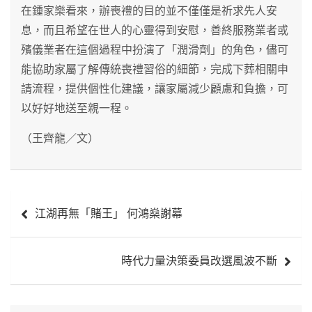
在鍾家樂看來，辦喪禮的目的並不僅僅是祈求先人安
息，而且希望在世人的心靈得到安慰，善終服務業者或
殯儀業者在這個過程中扮演了「潤滑劑」的角色，儘可
能協助家屬了解傳統喪禮習俗的細節，完成下葬相關申
請流程，提供個性化建議，讓家屬減少顧慮和負擔，可
以好好地送至親一程。
（王齊龍／文）
文
江湖再無「賭王」 何鴻燊謝幕
章
導
時代力量決策委員改選風波不斷
覽