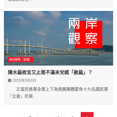
兩岸觀察（富權）
陳水扁欲言又止是不滿未兌諾「赦扁」？
2025年3月3日
正當民進黨全黨上下為側翼團體罷免十九名國民黨
「立委」的第…
文