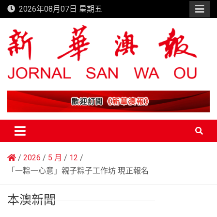
Skip
2026年08月07日 星期五
to
content
新華澳報
2026
5 月
12
「一粽一心意」親子粽子工作坊 現正報名
本澳新聞