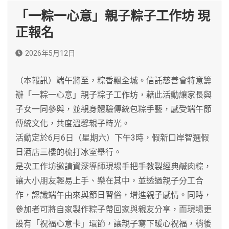
「一粽一心意」親子粽子工作坊 現
正報名
2026年5月12日
（本報訊）​端午將至，粽香飄全城。信託慈善會特意籌
辦「一粽一心意」親子粽子工作坊，藉此活動讓家長與
子女一同參與，並親身體驗傳統包粽手藝，感受端午節
傳統文化，共度溫馨親子時光。
活動定於6月6日（星期六）下午3時，假新口岸智選假
日酒店三樓的梳打冰室舉行。
​是次工作坊邀請資深導師現場手把手教製經典鹹肉粽，
讓大小朋友輕易上手、樂在其中，並透過親子分工合
作，認識端午由來與節日習俗，增進親子感情。同時，
參加者可將自家製作粽子帶回家與親友分享，而現場更
設有「祝福心意卡」環節，讓親子寫下暖心祝福，稍後