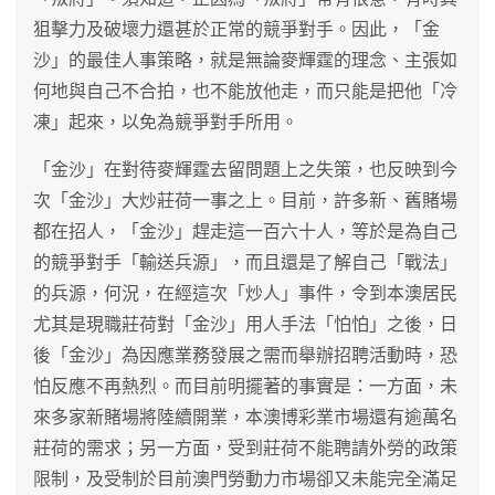
狙擊力及破壞力還甚於正常的競爭對手。因此，「金
沙」的最佳人事策略，就是無論麥輝霆的理念、主張如
何地與自己不合拍，也不能放他走，而只能是把他「冷
凍」起來，以免為競爭對手所用。
「金沙」在對待麥輝霆去留問題上之失策，也反映到今
次「金沙」大炒莊荷一事之上。目前，許多新、舊賭場
都在招人，「金沙」趕走這一百六十人，等於是為自己
的競爭對手「輸送兵源」，而且還是了解自己「戰法」
的兵源，何況，在經這次「炒人」事件，令到本澳居民
尤其是現職莊荷對「金沙」用人手法「怕怕」之後，日
後「金沙」為因應業務發展之需而舉辦招聘活動時，恐
怕反應不再熱烈。而目前明擺著的事實是：一方面，未
來多家新賭場將陸續開業，本澳博彩業市場還有逾萬名
莊荷的需求；另一方面，受到莊荷不能聘請外勞的政策
限制，及受制於目前澳門勞動力市場卻又未能完全滿足