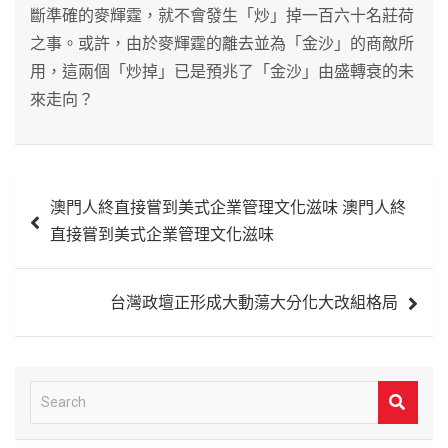
斷準確的麥輝霆，就不會發生「炒」掉一百六十名莊荷
之事。或許，由於麥輝霆的離去並為「金沙」的商敵所
用，這兩個「炒掉」已是預兆了「金沙」由盛轉衰的未
來走向？
文
澳門人終直接嘗到美式企業管理文化滋味 澳門人終
章
直接嘗到美式企業管理文化滋味
導
覽
台灣政壇正形成大動蕩大分化大改組格局
S
e