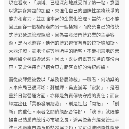
現在看來，「澳博」已經深刻地感受到了這一點，意圖
以邀請麥輝霆的加盟，來強化自己的國際性業務競爭的
能力和實力，並加強本身的企業化管理。當然，也不能
因此而從一個極端走向另一個極端，而廢棄自己的傳統
式博彩營運管理經驗。因為畢竟澳門博彩業的主要客
源，是內地遊客，他們的博彩習慣有異於拉斯維加斯、
大西洋城、蒙地卡羅等地賭場的賭客，不能把當地的營
運經驗全盤照搬過來。因此，既要借鑑其先進的部份內
容，又要保持自己適合東方賭客喜好的傳統經驗。
而從麥輝霆被委以「業務發展總裁」一職看，何鴻燊的
人事佈局已很清晰：蘇樹輝、吳志誠等「家將」，是著
重於日常營運方面，亦即是負責傳統守成的責任；而麥
輝霆出任「業務發展總裁」，則是扛起「開拓」、「創
新」的重任。兩者之間倘能配合得好，「澳博」就既能
揚自己熟悉傳統博彩市場之長，避某些舊有經營管理手
法已不適應市場及形勢發展之短，又可引進國際性經營