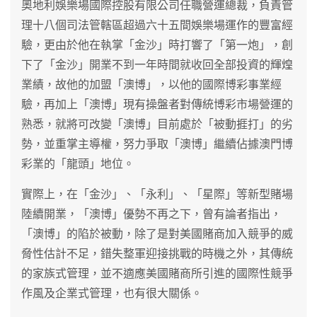
奧地利娛樂場國際控股有限公司任職營運總裁，負責管
理十八個司法管轄區超過六十五間娛樂場運作的豐富經
驗，更由於他在執掌「金沙」時打響了「第一炮」，創
下了「金沙」開業不到一年時間就收回全部投資的輝煌
業績，故他的加盟「澳博」，以他的國際博彩事業經
驗，再加上「澳博」現有操盤者對傳統博彩市場營運的
熟悉，就將可改變「澳博」目前處於「被動捱打」的劣
勢，並重掌主導權，努力爭取「澳博」繼續佔據澳門博
彩業的「龍頭」地位。
實際上，在「金沙」、「永利」、「星際」等新型賭場
陸續開業，「澳博」優勢不再之下，曾有論者指出，
「澳博」的陷於被動，除了是對美國賭商加入競爭的威
脅性估計不足，錯失整軍迎接挑戰的時機之外，其傳統
的家族式管理，並不適應美國賭商所引進的國際性競爭
作風及企業式管理，也有很大關係。