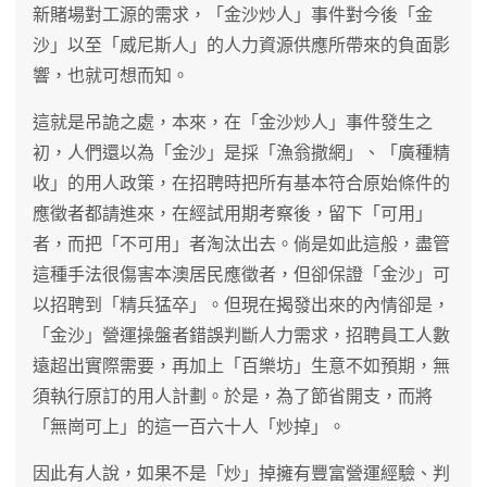
新賭場對工源的需求，「金沙炒人」事件對今後「金
沙」以至「威尼斯人」的人力資源供應所帶來的負面影
響，也就可想而知。
這就是吊詭之處，本來，在「金沙炒人」事件發生之
初，人們還以為「金沙」是採「漁翁撒網」、「廣種精
收」的用人政策，在招聘時把所有基本符合原始條件的
應徵者都請進來，在經試用期考察後，留下「可用」
者，而把「不可用」者淘汰出去。倘是如此這般，盡管
這種手法很傷害本澳居民應徵者，但卻保證「金沙」可
以招聘到「精兵猛卒」。但現在揭發出來的內情卻是，
「金沙」營運操盤者錯誤判斷人力需求，招聘員工人數
遠超出實際需要，再加上「百樂坊」生意不如預期，無
須執行原訂的用人計劃。於是，為了節省開支，而將
「無崗可上」的這一百六十人「炒掉」。
因此有人說，如果不是「炒」掉擁有豐富營運經驗、判