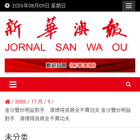
Skip
2026年08月09日 星期日
to
content
新華澳報
2006
11 月
9
金沙雙炒明益對手 澳博得良將全不費功夫 金沙雙炒明益
對手 澳博得良將全不費功夫
未分类