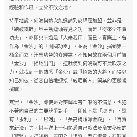
經驗和作風，立於不敗之地。
持平地說，何鴻燊這次能邀請到麥輝霆加盟，並非是
「踏破鐵鞋」地主動獵頭尋覓之功，而是「得來全不費
功夫」，亦即只不過是「人棄我用」而已。實際上，曾
作為「金沙」的「開國功臣」，並為「金沙」掘到第一
桶金而立下汗馬功勞的麥輝霆，不知何故在兩個月前被
「金沙」「掃地出門」，這就使到何鴻燊可不費吹灰之
力，就找到一個熟悉「金沙」競爭招數的大將，而得以
知己知彼、從容自信地迎接「威尼斯人」開業的更嚴峻
挑戰。
其實，「金沙」即使是對麥輝霆有千般的不滿意，也犯
不著向自己的主要競爭對手－－即使不是「澳博」，還
有「永利」、「銀河」、「美高梅超濠金殿」、「百寶
來新濠」等，拱手送上一個熟悉自己戰法及商業秘密的
「叛將」。須知道，正因為「叛將」帶有恨意，有時其