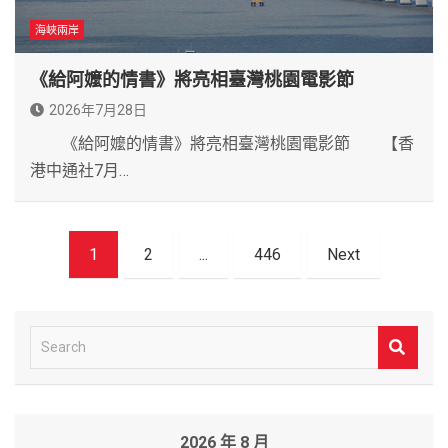
海峽兩岸
《給阿嬤的情書》將亮相臺灣桃園電影節
2026年7月28日
《給阿嬤的情書》將亮相臺灣桃園電影節 【香
港中通社7月…
文
1
2
...
446
Next
章
導
覽
S
e
a
r
2026 年 8 月
c