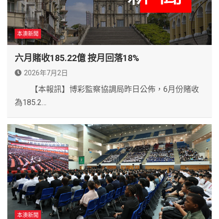
本澳新聞
六月賭收185.22億 按月回落18%
2026年7月2日
【本報訊】博彩監察協調局昨日公佈，6月份賭收
為185.2…
本澳新聞