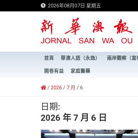
Skip
2026年08月07日 星期五
to
content
新華澳報
首頁
華澳人語（永逸）
兩岸觀察（富
開卷有益
家庭醫藥
2026
7 月
6
日期:
2026 年 7 月 6 日