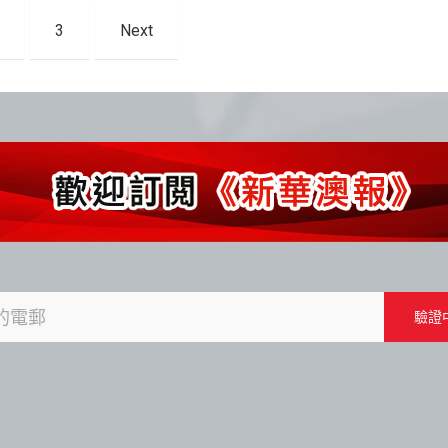
3
Next