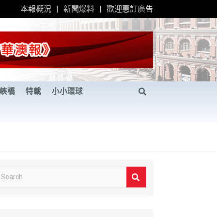
本報概況
新聞爆料
歡迎惠訂廣告
峽橋
特載
小小環球
S