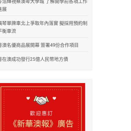
岑浩輝視察澳琴大學城 了解開學前各項工作
進展
橫琴單牌車北上爭取年內落實 擬採用預約制
平衡車流
粵澳名優商品展開幕 簽署49份合作項目
粵在澳成功發行25億人民幣地方債