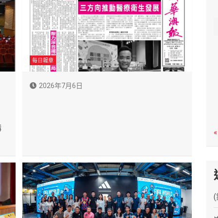
c
h
每日報章
2026年7月6日
講
«