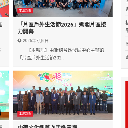
本澳新聞
推
「片區戶外生活節2026」媽閣片區接
力開幕
2026年7月6日
訪
【本報訊】由街總片區發展中心主辦的
「片區戶外生活節202…
本澳新聞
長
中葡文化週首次走進青海