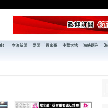
權）
本澳新聞
要聞
百家臺
中華大地
海峽兩岸
海
e
a
r