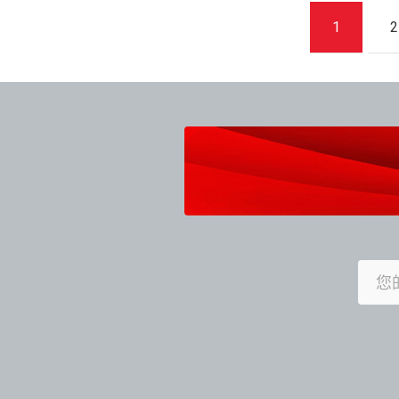
文
1
2
章
導
覽