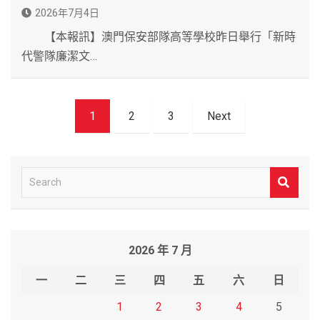
2026年7月4日
【本報訊】澳門保安部隊高等學校昨日舉行「新時
代警隊廉潔文…
文
1
2
3
Next
章
導
覽
S
e
a
r
2026 年 7 月
c
h
一
二
三
四
五
六
日
1
2
3
4
5