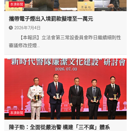
本澳新聞
攜帶電子煙出入境罰款擬增至一萬元
2026年7月4日
【本報訊】立法會第三常設委員會昨日繼續細則性
審議修改控煙…
本澳新聞
陳子勁：全面從嚴治警 構建「三不腐」體系