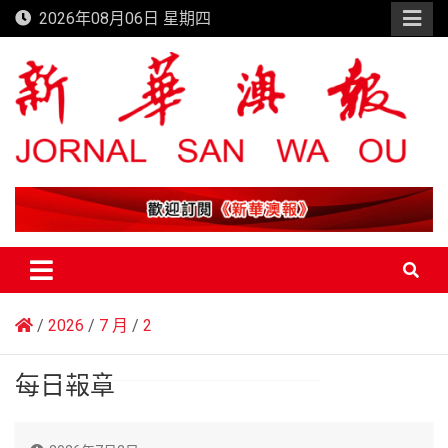
Skip
2026年08月06日 星期四
to
content
新華澳報
2026
7 月
2
每日報章