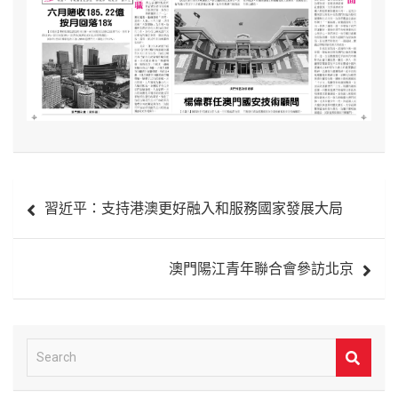
文
習近平：支持港澳更好融入和服務國家發展大局
章
導
澳門陽江青年聯合會參訪北京
覽
S
e