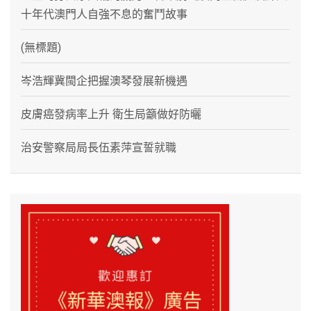
十年代澳門人自強不息的奮鬥故事
(無標題)
岑浩輝冀閩企把握澳琴發展新機遇
皮膚癌發病率上升 衛生局籲做好防曬
治安警察局局長伍素萍宣誓就職