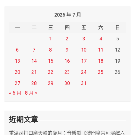
a
r
2026 年 7 月
c
h
一
二
三
四
五
六
日
1
2
3
4
5
6
7
8
9
10
11
12
13
14
15
16
17
18
19
20
21
22
23
24
25
26
27
28
29
30
31
« 6 月
8 月 »
近期文章
重溫司打口摩天輪的歲月：音樂劇《澳門皇宮》演繹六