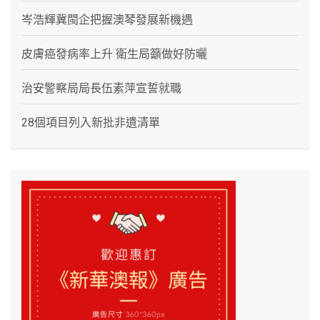
岑浩輝冀閩企把握澳琴發展新機遇
皮膚癌發病率上升 衛生局籲做好防曬
治安警察局局長伍素萍宣誓就職
28個項目列入新批非遺清單