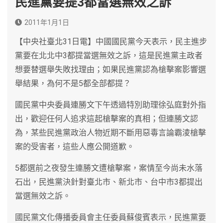
民進黨要提3都當選無效之訴
2011年1月1日
【中央社臺北31日電】中國國民黨今天表示，民主進步
黨要在北北中3都提當選無效之訴，這是民進黨主政者
想要替選舉失敗找理由；如果民進黨認為槍擊案影響選
舉結果，為何不是5都全部都提？
國民黨中央委員連勝文下午透過特別助理徐弘庭對外指
出，歡迎任何人追求這起槍擊案的真相；但連勝文認
為，某些民進黨政治人物近期不斷用惡毒言論霸淩槍擊
案的受害者，這些人應公開道歉。
5都選前之夜發生連勝文遭槍擊案，案情至今尚未水落
石出，民進黨決針對臺北市、新北市、台中市3都提出
當選無效之訴。
國民黨文化傳播委員會主任委員蘇俊賓表示，民進黨要