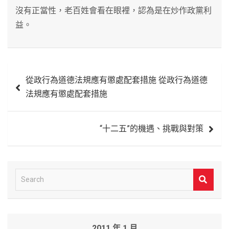
沒有正當性，老百姓會看在眼裡，認為是在炒作政黨利
益。
文
從政行為道德法規應有懲處配套措施 從政行為道德
章
法規應有懲處配套措施
導
覽
“十二五”的機遇、挑戰與對策
S
e
a
r
2011 年 1 月