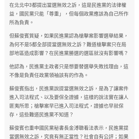
在北北中3都提出當選無效之訴，這是民進黨的法律權
益，國民黨只能「尊重」，但每個政黨應該為自己所作
所為負責。
但蘇俊賓質疑，如果民進黨認為槍擊案影響選舉結果，
為何不是5都全部提當選無效之訴？難道槍擊案只在局
部地區造成影響？在民進黨勝選的選區就沒有影響嗎？
他認為，民進黨主政者只是想要替選舉失敗找理由，這
不像是負責任政黨領袖該有的作為。
蘇俊賓指出，民進黨說提當選無效之訴，是為了讓案件
進入司法程式、以及要保全證據，這樣的說法實在讓人
匪夷所思；槍擊案早已進入司法程式，證據也早就保
存，這些難道民進黨不知道？
蘇俊賓也重申國民黨秘書長金溥聰看法表示，民進黨提
當選無效之訴，究竟有無正當性？社會自有公評；如果