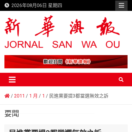
Skip
2026年08月06日 星期四
to
content
新華澳報
2011
1 月
1
民進黨要提3都當選無效之訴
要聞