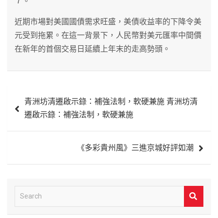
７。
近期市場對美國國債需求旺盛，美債收益率的下降令美
元受到拖累。在這一背景下，人民幣對美元匯率中間價
在新年的首個交易日延續上年末的走高勢頭。
文
青洲坊清遷啟示錄：補強法制，軟硬兼施 青洲坊清
章
遷啟示錄：補強法制，軟硬兼施
導
覽
《多彩貴州風》三進京城好評如潮
S
e