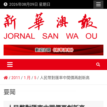
Skip
2026年08月09日 星期日
to
content
新華澳報
2011
1 月
5
人民幣對匯率中間價再創新高
要聞