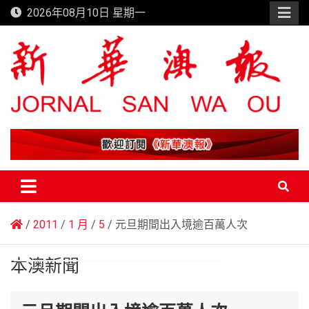
Skip
2026年08月10日 星期一
to
content
新華澳報
2011
1 月
5
元旦期間出入境逾百萬人次
本澳新聞