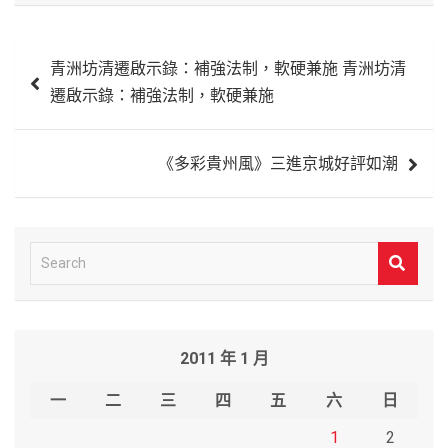
文
青洲坊清遷啟示錄：補強法制，軟硬兼施 青洲坊清
章
遷啟示錄：補強法制，軟硬兼施
導
覽
《多彩貴州風》三進京城好評如潮
S
e
a
r
2011 年 1 月
c
h
一
二
三
四
五
六
日
1
2