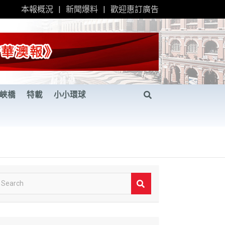
本報概況
新聞爆料
歡迎惠訂廣告
峽橋
特載
小小環球
S