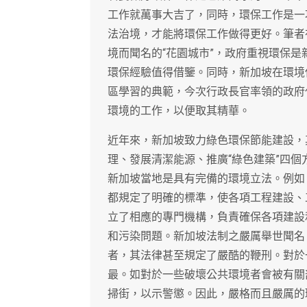
工作就萬事大吉了，同時，環保工作是一
法治境，才能將環保工作做得更好。筆者
境而聞名的“花園城市”，政府重視環保
環保經驗值得借鑒。同時，新加坡在環境
區學習的典範，今次行政長官率領的政府
環境的工作，以便取其精華。
近年來，新加坡致力綠色環保節能建設，
理、發展清潔能源、推廣“綠色建築”四
新加坡當地是具有完備的環境立法。例如
都規定了明確的標準，使各項工程建設、
立了相應的專門機構，負責確保各項建設
和污染問題。新加坡法制之嚴厲舉世聞名
者，其法律甚至規定了嚴酷的鞭刑。對於
最。如對於一些破壞公共環境者會被有關
掃街，以示警懲。因此，嚴格而且嚴厲的