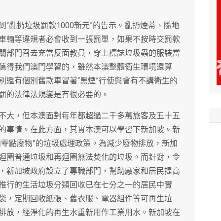
“亂扔垃圾罰款1000新元”的告示。亂扔煙蒂、隨地
車輛等違規者必會收到一張罰單，如果不按時交罰款
關部門召去充當反面教員，穿上標誌垃圾蟲的服裝當
值得我們澳門學習的，雖然本澳整體衛生環境還算
別還有個別舊款車冒著“黑煙”行使與會有不講衛生的
罰的法律法規變是有很必要的。
不大，但本澳面對每年都超過二千多萬旅客及五十五
的事情。在此方面，其實本澳可以學習下新加坡。新
向零點廢物”的垃圾處理政策。為減少廢物排放，新加
迴圈普通垃圾和再迴圈無法焚化的垃圾。而針對，令
，新加坡政府設立了專職部門，幫助廠家和居民提高
推行的生活垃圾分類回收已在七分之一的居民中實
袋，定期回收紙張、舊衣服、電器組件等可再生垃
排放，經淨化的再生水重新用作工業用水。新加坡在