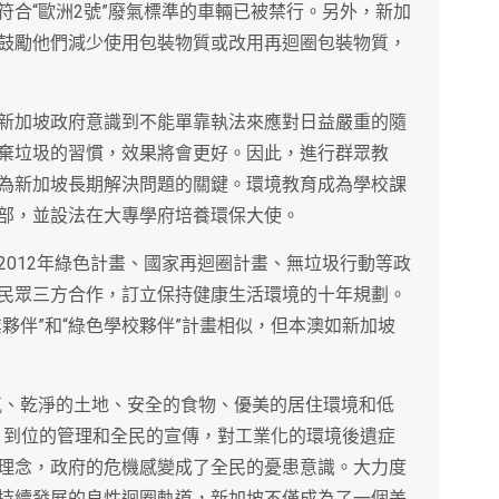
符合“歐洲2號”廢氣標準的車輛已被禁行。另外，新加
鼓勵他們減少使用包裝物質或改用再迴圈包裝物質，
新加坡政府意識到不能單靠執法來應對日益嚴重的隨
棄垃圾的習慣，效果將會更好。因此，進行群眾教
為新加坡長期解決問題的關鍵。環境教育成為學校課
部，並設法在大專學府培養環保大使。
2012年綠色計畫、國家再迴圈計畫、無垃圾行動等政
民眾三方合作，訂立保持健康生活環境的十年規劃。
夥伴”和“綠色學校夥伴”計畫相似，但本澳如新加坡
氣、乾淨的土地、安全的食物、優美的居住環境和低
，到位的管理和全民的宣傳，對工業化的環境後遺症
理念，政府的危機感變成了全民的憂患意識。大力度
持續發展的良性迴圈軌道，新加坡不僅成為了一個美