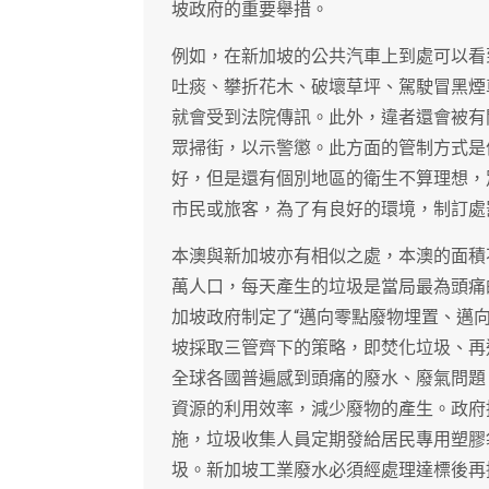
坡政府的重要舉措。
例如，在新加坡的公共汽車上到處可以看到
吐痰、攀折花木、破壞草坪、駕駛冒黑煙
就會受到法院傳訊。此外，違者還會被有
眾掃街，以示警懲。此方面的管制方式是
好，但是還有個別地區的衛生不算理想，
市民或旅客，為了有良好的環境，制訂處
本澳與新加坡亦有相似之處，本澳的面積
萬人口，每天產生的垃圾是當局最為頭痛
加坡政府制定了“邁向零點廢物埋置、邁
坡採取三管齊下的策略，即焚化垃圾、再
全球各國普遍感到頭痛的廢水、廢氣問題
資源的利用效率，減少廢物的產生。政府
施，垃圾收集人員定期發給居民專用塑膠
圾。新加坡工業廢水必須經處理達標後再