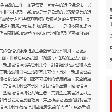
項持續的工作，並更需要一套完善的環境保護法，以
在此不能提及，新加坡是世界公認的以清潔優美的環
是新加坡步入可持續迴圈經濟發展軌道的主要原因，其
保護方面屬於較為成功的國家之一，是很多國家或地
代表團到新加坡考察亦應向當地瞭解及學習如何做好
其綠色環保節能措施主要體現在廢水利用、垃圾處
個方面，目前已成為該國一項國策。在環保立法方面，
，新加坡環境污染管制法令，對各類廢物處理和排放
工商活動和日常生活都有法可依。另外，新加坡也設
和社會活動不會引起不可控制的健康問題、安全問題
，其環境法制也不例外。對於信手塗鴉、破壞環境
一些破壞環境與公共衛生者，其罰金之高當冠世界之
部門召去充當反面教員，穿上標誌垃圾蟲的服裝當眾
環境法制作為推行迴圈經濟發展的“大棒”，成為新加