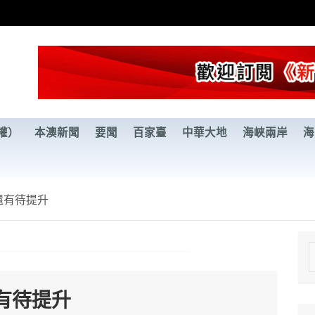
權）
本澳新聞
要聞
百家臺
中華大地
海峽兩岸
海
還有待提升
e
a
有待提升
r