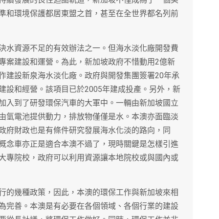
準和環境保護都居東盟之首，甚至在全世界都名列前
決水資源不足的有效辦法之一。但海水淡化廠開發費
專案建設和運營。為此，新加坡政府不惜動用2億新
作建設新泉海水淡化廠。政府與開發集團簽署20年承
建設和經營。該項目已於2005年建成投產。另外，新
加入到了研發環保汽車的大軍中。一輛由新加坡國立
由氫電池提供動力，排放物僅僅是水。本澳亦面臨淡
政府財政也是有條件研究發展海水化淡的路向，同
概念車亦正是適合本澳不過了，現時關鍵是怎樣引進
大專院校，政府可以利用資源讓本地院校或與國內或
行的幾種政策，因此，本澳的環保工作與新加坡來相
為完善。本澳是有必要在各個領域、各個行業的建設