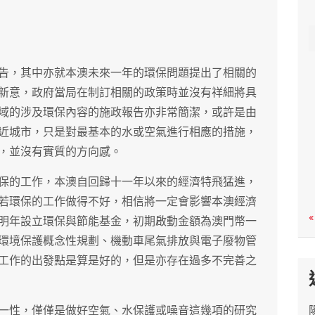
c
h
告，其中亦就本澳未來一年的環保問題提出了相關的
新意，政府當局在制訂相關的政策時並沒有祥細將具
域的涉及環保內容的施政報告亦非常簡潔，或許是由
近城市，只是對最基本的水或空氣進行相應的措施，
，並沒有實質的方向感。
保的工作，本澳自回歸十一年以來的經濟特飛猛進，
若環保的工作做得不好，相信將一定會影響本澳經濟
«
明年設立環保與節能基金，初期啟動金額為澳門幣一
環境保護概念性規劃、機動車尾氣排放與電子廢物管
工作的出發點是算是好的，但是亦存在過多不完善之
一性，僅僅是做好空氣、水保護或噪音這幾項的研究