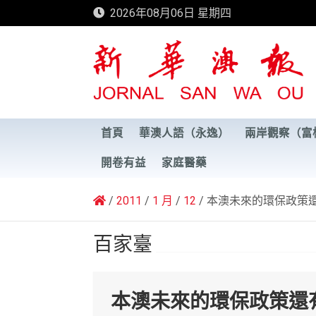
Skip
2026年08月06日 星期四
to
content
新華澳報
首頁
華澳人語（永逸）
兩岸觀察（富
開卷有益
家庭醫藥
2011
1 月
12
本澳未來的環保政策
百家臺
本澳未來的環保政策還