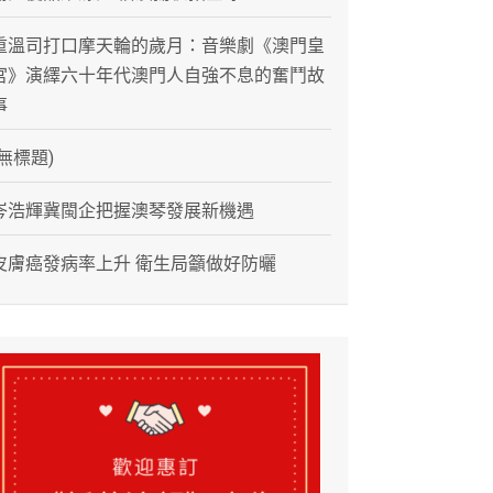
重溫司打口摩天輪的歲月：音樂劇《澳門皇
宮》演繹六十年代澳門人自強不息的奮鬥故
事
(無標題)
岑浩輝冀閩企把握澳琴發展新機遇
皮膚癌發病率上升 衛生局籲做好防曬