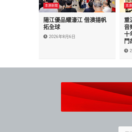
本澳新聞
本澳
陽江優品耀濠江 借澳揚帆
重
拓全球
音
十
2026年8月6日
鬥