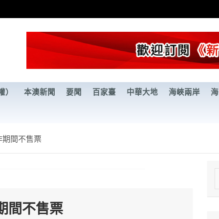
權）
本澳新聞
要聞
百家臺
中華大地
海峽兩岸
海
作期間不售票
e
a
期間不售票
r