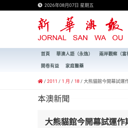
Skip
2026年08月07日 星期五
to
content
新華澳報
首頁
華澳人語（永逸）
兩岸觀察（富
開卷有益
家庭醫藥
2011
1 月
18
大熊貓館今開幕試運
本澳新聞
大熊貓館今開幕試運作