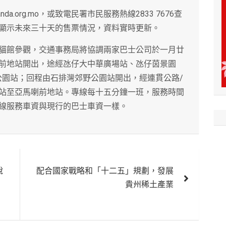
da.org.mo，或致電民署市民服務熱線2833 7676查
顯示未來三十天的售票情況，資料實時更新。
貓館參觀，交通事務局將協調兩家巴士公司於一月廿
前地站開出，途經氹仔大中華廣場站、氹仔茵景園
公園站；回程由石排灣郊野公園站開出，經連貫公路/
站至亞馬喇前地站。專線每十五分鐘一班，服務時間
線服務車資與現行的巴士車資一樣。
說
配合國家戰略和「十二五」規劃，發展
貴州稀土產業