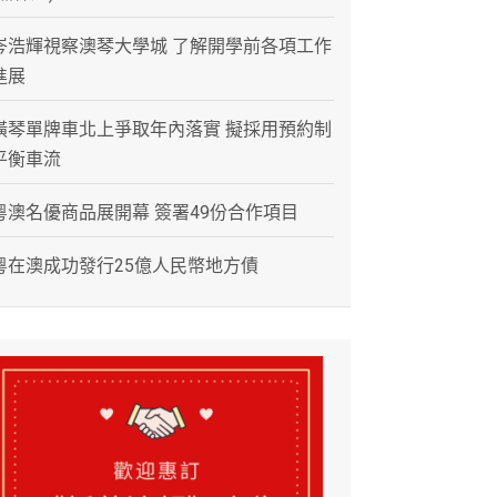
岑浩輝視察澳琴大學城 了解開學前各項工作
進展
橫琴單牌車北上爭取年內落實 擬採用預約制
平衡車流
粵澳名優商品展開幕 簽署49份合作項目
粵在澳成功發行25億人民幣地方債