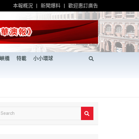
本報概況
新聞爆料
歡迎惠訂廣告
峽橋
特載
小小環球
S