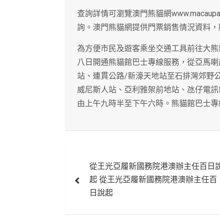
查詢詳情可瀏覽澳門熊貓網www.macaupan
詢。澳門熊貓網提供門票銷售情況資料，
為方便市民及遊客乘坐交通工具前往大熊
八日開通熊貓館巴士專線服務，從亞馬喇
站、連貫公路/新濠天地站至石排灣郊野
威尼斯人站、亞利雅架前地站、氹仔電訊
由上午九時半至下午六時。熊貓館巴士專
文
從王光亞履新國務院港澳辦主任百日
章
起 從王光亞履新國務院港澳辦主任百
導
日說起
覽