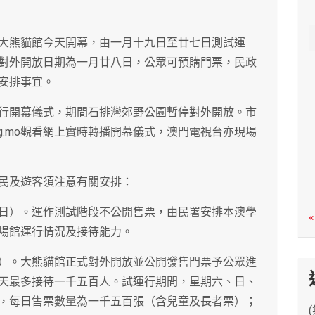
c
h
大熊貓館今天開幕，由一月十九日至廿七日測試運
對外開放日期為一月廿八日，公眾可預購門票，民政
安排事宜。
行開幕儀式，期間石排灣郊野公園暫停對外開放。市
a.org.mo觀看網上實時轉播開幕儀式，澳門電視台亦現場
民及遊客須注意有關安排：
七日）。運作測試階段不公開售票，由民署安排本澳學
«
場館運行情況及接待能力。
日）。大熊貓館正式對外開放並公開發售門票予公眾進
天最多接待一千五百人。試運行期間，星期六、日、
，每日售票數量為一千五百張（含兒童及長者票）；