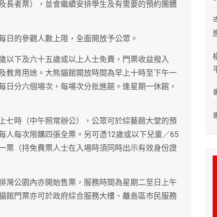
及長者票），並會繼續安排學生及有需要的預約團體
加每日的參觀人數上限，全面開放予公眾。
歲以下及六十五歲或以上人士免費，門票收益撥入
及教育用途。大熊貓館開放時間為早上十時至下午一
每日分六個場次，每場次分批進館。逢星期一休館，
上七時（中午照常辦公），公眾可於綜藝館大堂的預
每人每次限購四張全票。另可憑12歲或以下兒童／65
一票（持免費票人士在入場時須同時出示有效身份證
排灣公園內亦開始售票，服務時間為星期二至日上午
貓館門票亦可於政府綜合服務大樓、離島區市民服務