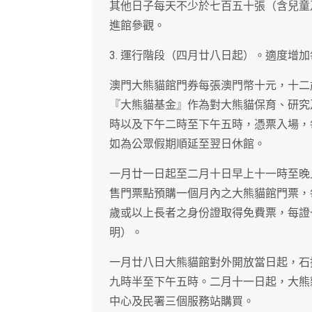
其他日子每天不少於七百五十張（含兒童
進館參觀。
3. 運行階段（四月廿八日起）。適度增
澳門大熊貓館門券每張澳門幣十元，十二
『大熊貓基金』作為對大熊貓保育、研究
時以及下午二時至下午五時，憑票入場，
如為公眾假期順延至翌日休館。
一月廿一日起至二月十日早上十一時至晚
售門票點預購一個月內之大熊貓館門票，
歲或以上長者之身份證取得免費票，每證
明）。
一月廿八日大熊貓館對外開放當日起，石
九時半至下午五時。二月十一日起，大熊
中心及民署三個服務站購買。