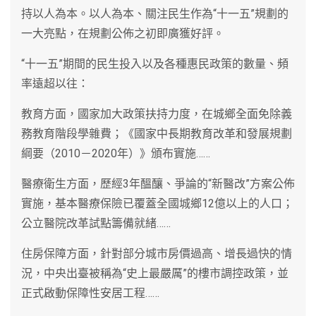
持以人為本。以人為本、關注民生作為“十一五”規劃的
一大亮點，在規劃公佈之初即廣獲好評。
“十一五”期間的民生投入以及各種惠民政策的數量、頻
率遠超以往：
教育方面，國家加大政策扶持力度，在城鄉全面免除義
務教育階段學雜費；《國家中長期教育改革和發展規劃
綱要（2010－2020年）》頒布實施……
醫療衛生方面，歷經3年醞釀、爭論的“新醫改”方案公佈
實施，基本醫療保險已覆蓋全國城鄉12億以上的人口；
公立醫院改革試點籌備就緒……
住房保障方面，針對部分城市房價過高、增長過快的情
況，中央出臺被稱為“史上最嚴厲”的樓市調控政策，並
正式啟動保障性安居工程……