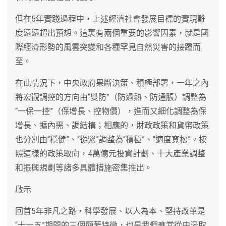
但在5年實踐過程中，上述經濟社會發展目標的實現難
度遠遠超出預想。這裏有兩個重要的影響因素，就是國
際經濟形勢的風雲突變和各種罕見自然災害的接踵而
至。
在此情況下，中央政府果斷決策、積極部署，一年之內
將宏觀調控的方向由“雙防”（防過熱、防通脹）調整為
“一保一控”（保增長、控物價），進而又細化調整為保
增長、擴內需、調結構；相應的，財政政策和貨幣政策
也分別由“穩健”、“從緊”調整為“積極”、“適度寬松”。按
照這樣的政策取向，4萬億元投資計劃、十大產業調整
和振興規劃等諸多具體措施密集推出。
啟示
回首5年非凡之路，科學發展、以人為本、堅持改革是
“十一五”期間的三個顯著特徵，也是我們應當從中汲取