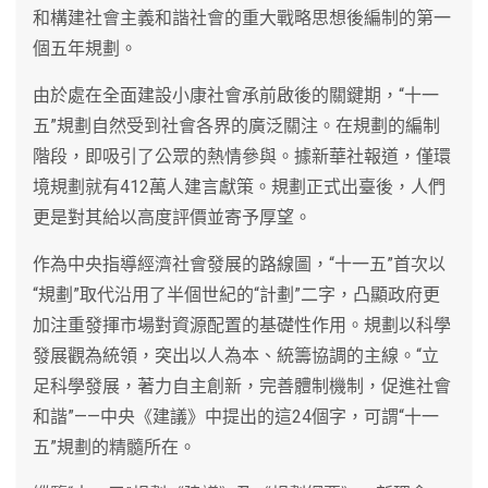
和構建社會主義和諧社會的重大戰略思想後編制的第一
個五年規劃。
由於處在全面建設小康社會承前啟後的關鍵期，“十一
五”規劃自然受到社會各界的廣泛關注。在規劃的編制
階段，即吸引了公眾的熱情參與。據新華社報道，僅環
境規劃就有412萬人建言獻策。規劃正式出臺後，人們
更是對其給以高度評價並寄予厚望。
作為中央指導經濟社會發展的路線圖，“十一五”首次以
“規劃”取代沿用了半個世紀的“計劃”二字，凸顯政府更
加注重發揮市場對資源配置的基礎性作用。規劃以科學
發展觀為統領，突出以人為本、統籌協調的主線。“立
足科學發展，著力自主創新，完善體制機制，促進社會
和諧”——中央《建議》中提出的這24個字，可謂“十一
五”規劃的精髓所在。