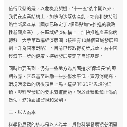
值得欣慰的是，以危機為契機，“十一五”後半期以來，
我們在產業結構上，加快淘汰落後產能，培育和扶持戰
略性新興產業（國家已確定了7個重點加快推進的戰略
性新興產業）；在區域經濟結構上，加快推進產業梯度
轉移，大手筆重構經濟版圖（接連有10餘個區域發展規
劃上升為國家戰略）。目前已經取得初步成效，為中國
經濟下一步的健康、持續發展奠定了良好基礎。
同時也要看到，仍有一些地方為片面追求“保增長”的即
期效應，容忍甚至鼓勵一些技術水平低、資源消耗高、
環境污染重的落後項目上馬。這是“唯GDP”思想的延
續，與科學發展的要求背道而馳。對於此種飲鴆止渴的
做法，務須嚴加警惕和遏制。
二、以人為本
科學發展觀的核心是以人為本，貫徹科學發展觀必須堅