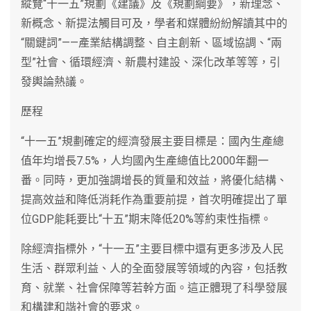
縱覽“十一五”規劃《建議》及《規劃綱要》，新理念、
新概念、新提法觸目可及，學者和媒體紛紛解讀其中的
“關鍵詞”——產業結構調整、自主創新、區域協調、“兩
型”社會、循環經濟、新農村建設、深化改革等等，引
發輿論熱議。
歷程
“十一五”規劃確定的經濟發展主要目標是：國內生產總
值年均增長7.5%，人均國內生產總值比2000年翻一
番。同時，更加強調增長的質量和效益，將優化結構、
提高效益和降低消耗作為重要前提，首次明確提出了單
位GDP能耗要比“十五”期末降低20%等約束性指標。
除經濟指標外，“十一五”主要目標中還有更多涉及人民
生活、群眾利益、人的全面發展等領域的內容，包括教
育、就業、社會保障等若幹方面。這正體現了科學發展
和構建和諧社會的要求。