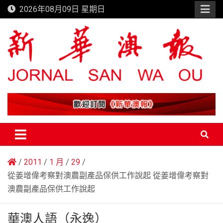
Skip
2026年08月09日 星期日
to
content
新華澳報
2011
1 月
29
從姜增偉考察對澳農副產品保供工作說起 從姜增偉考察對
澳農副產品保供工作說起
華澳人語（永逸）