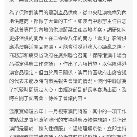
為了保障對澳門的農副產品供應，從中央駐澳機構到內
地供應商，都做了大量的工作。如澳門中聯辦主任白志
健就曾專門到內地的供澳蔬菜生產基地考察，調研如何
更好保供的問題。在二零零八年的南方「雪災」影響供
應港澳鮮活食品緊張，可能會引發港澳人心躁亂之際，
商務部和廣東省政府在廣州聯合召開「保障港澳市場食
品穩定供應工作會議」，作出了六項措施，以保障供港
澳食品穩定。但由於周日關係，澳門特區政府出席會議
的代表未能及時向市民報告會議的情況。澳門中聯辦為
了抓緊時間穩定人心，由經濟部副部長李春滿出面，及
時召開了記者會，傳達了會議內容。
溫家寶總理去年十一月視察澳門特區，其中的一項工作
重點就是實地瞭解澳門的市場供應及物價問題，並指出
澳門是屬於「輸入性通脹」。溫總理返京後，立即主持