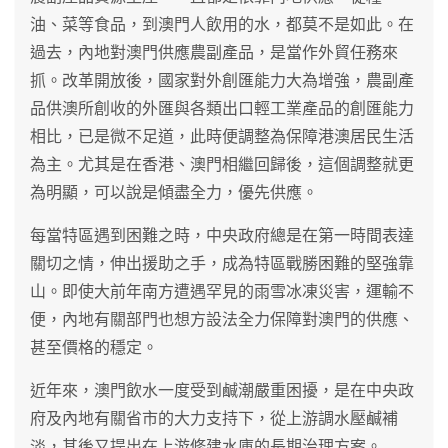
油、菜等食品，到澳門人飲用的水，都莫不是如此。在
過去，內地對澳門供應農副產品，是當作外貿任務來
抓。改革開放後，國家對外創匯能力大為增強，農副產
品供澳所創收的外匯與各類出口輕工業產品的創匯能力
相比，已是微不足道，此時便調整為保障港澳居民生活
為主。尤其是在香港、澳門相繼回歸後，這個調整就更
為明顯，可以說是傾盡全力，優先供應。
每當特區遇到困難之時，中央政府總是在第一時間表達
關切之情，伸出援助之手，成為特區戰勝困難的堅強靠
山。即使大前年南方遭遇罕見的雨雪冰凍災害，運輸不
便，內地有關部門也想方設法全力保障對澳門的供應、
甚至價格的穩定。
近年來，澳門飲水一度受到鹹潮嚴重困擾，是在中央政
府及內地有關省市的大力支持下，從上游調水壓鹹補
淡，其後又提出在上游修建水庫的長期治理方案。