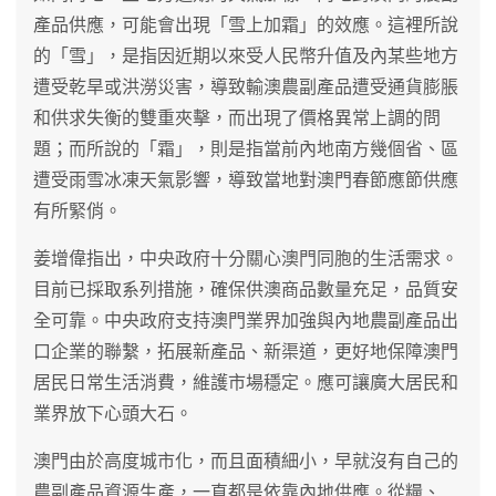
產品供應，可能會出現「雪上加霜」的效應。這裡所說
的「雪」，是指因近期以來受人民幣升值及內某些地方
遭受乾旱或洪澇災害，導致輸澳農副產品遭受通貨膨脹
和供求失衡的雙重夾擊，而出現了價格異常上調的問
題；而所說的「霜」，則是指當前內地南方幾個省、區
遭受雨雪冰凍天氣影響，導致當地對澳門春節應節供應
有所緊俏。
姜增偉指出，中央政府十分關心澳門同胞的生活需求。
目前已採取系列措施，確保供澳商品數量充足，品質安
全可靠。中央政府支持澳門業界加強與內地農副產品出
口企業的聯繫，拓展新產品、新渠道，更好地保障澳門
居民日常生活消費，維護市場穩定。應可讓廣大居民和
業界放下心頭大石。
澳門由於高度城市化，而且面積細小，早就沒有自己的
農副產品資源生產，一直都是依靠內地供應。從糧、