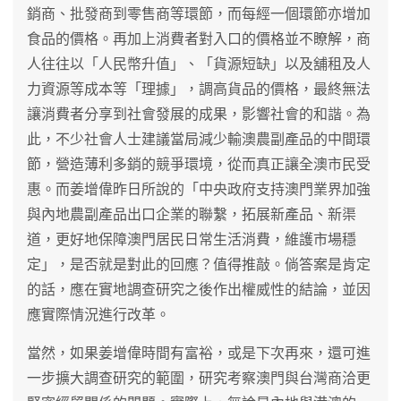
銷商、批發商到零售商等環節，而每經一個環節亦增加
食品的價格。再加上消費者對入口的價格並不瞭解，商
人往往以「人民幣升值」、「貨源短缺」以及舖租及人
力資源等成本等「理據」，調高貨品的價格，最終無法
讓消費者分享到社會發展的成果，影響社會的和諧。為
此，不少社會人士建議當局減少輸澳農副產品的中間環
節，營造薄利多銷的競爭環境，從而真正讓全澳市民受
惠。而姜增偉昨日所說的「中央政府支持澳門業界加強
與內地農副產品出口企業的聯繫，拓展新產品、新渠
道，更好地保障澳門居民日常生活消費，維護市場穩
定」，是否就是對此的回應？值得推敲。倘答案是肯定
的話，應在實地調查研究之後作出權威性的結論，並因
應實際情況進行改革。
當然，如果姜增偉時間有富裕，或是下次再來，還可進
一步擴大調查研究的範圍，研究考察澳門與台灣商洽更