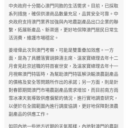
中央政府十分關心澳門同胞的生活需求。目前，已採取
系列措施，確保供澳商品數量充足，品質安全可靠。中
央政府支持澳門業界加強與內地農副產品出口企業的聯
繫，拓展新產品、新渠道，更好地保障澳門居民日常生
活消費，維護市場穩定。
姜增偉此次到澳門考察，可能是雙重疊加效應。一方
面，是為了具體落實胡錦濤主席、溫家寶總理去年十二
月會見赴京述職的特首崔世安，及溫家寶總理去年十一
月視察澳門特區時，為幫助澳門特區解決輸澳農副產品
的價格及安全等問題所作出的承諾；另一方面，則是針
對春節期間澳門市場農副產品需求增加，而目前南方雨
雪冰凍天氣導致供應偏緊的情況，進行實地調查研究，
以便於在全國範圍內進行調度協調，更好地保障對澳農
副產品的供應工作。
如同內地一些地方近期的天氣那樣，內地對澳門的農副