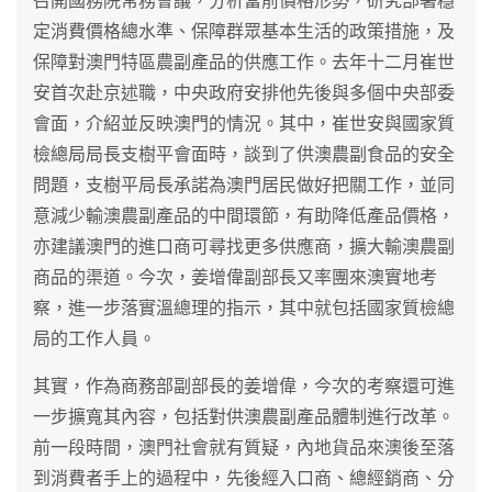
召開國務院常務會議，分析當前價格形勢，研究部署穩
定消費價格總水準、保障群眾基本生活的政策措施，及
保障對澳門特區農副產品的供應工作。去年十二月崔世
安首次赴京述職，中央政府安排他先後與多個中央部委
會面，介紹並反映澳門的情況。其中，崔世安與國家質
檢總局局長支樹平會面時，談到了供澳農副食品的安全
問題，支樹平局長承諾為澳門居民做好把關工作，並同
意減少輸澳農副產品的中間環節，有助降低產品價格，
亦建議澳門的進口商可尋找更多供應商，擴大輸澳農副
商品的渠道。今次，姜增偉副部長又率團來澳實地考
察，進一步落實溫總理的指示，其中就包括國家質檢總
局的工作人員。
其實，作為商務部副部長的姜增偉，今次的考察還可進
一步擴寬其內容，包括對供澳農副產品體制進行改革。
前一段時間，澳門社會就有質疑，內地貨品來澳後至落
到消費者手上的過程中，先後經入口商、總經銷商、分