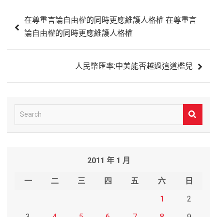
文
在尊重言論自由權的同時更應維護人格權 在尊重言
章
論自由權的同時更應維護人格權
導
覽
人民幣匯率:中美能否越過這道檻兒
S
e
a
r
2011 年 1 月
c
h
一
二
三
四
五
六
日
1
2
3
4
5
6
7
8
9