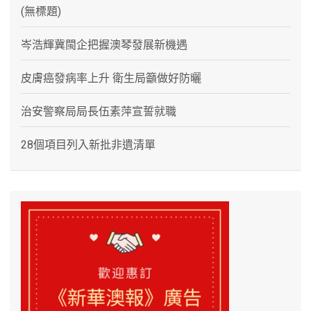
(無標題)
岑浩輝冀閩企把握澳琴發展新機遇
皮膚癌發病率上升 衛生局籲做好防曬
治安警察局局長伍素萍宣誓就職
28個項目列入新批非遺清單