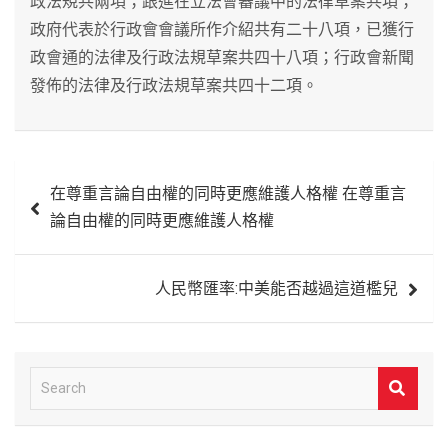
政法規共兩項；跟進在立法會審議中的法律草案共項；
政府代表於行政會會議所作介紹共有二十八項，已獲行
政會通的法律及行政法規草案共四十八項；行政會新聞
發佈的法律及行政法規草案共四十二項。
文
在尊重言論自由權的同時更應維護人格權 在尊重言
章
論自由權的同時更應維護人格權
導
覽
人民幣匯率:中美能否越過這道檻兒
S
e
a