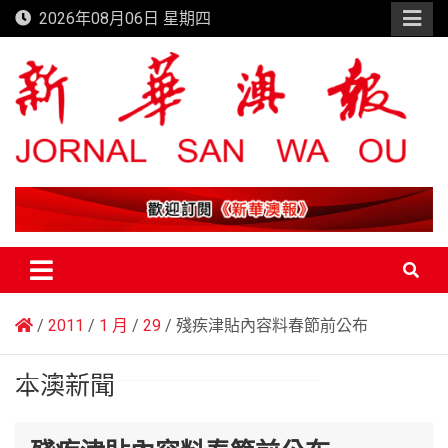
Skip
2026年08月06日 星期四
to
content
新華澳報
2011
1 月
29
殘疾津貼內容料春節前公布
本澳新聞