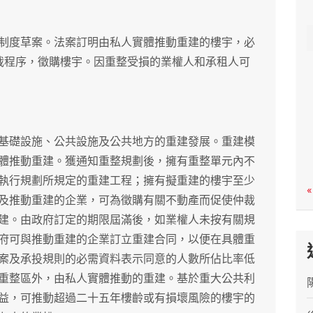
c
h
制度草案。法案訂明由私人實體推動重建的樓宇，必
裁程序，徵購樓宇。因重整受損的業權人和承租人可
基礎設施、公共設施及公共地方的重建發展。重建模
體推動重建。獲通知重整規劃後，擁有重整單元內不
執行規劃所規定的重建工程；擁有擬重建的樓宇至少
«
及推動重建的企業，可為徵購有關不動產而促使仲裁
建。由政府訂定的期限屆滿後，如業權人未按有關規
府可與推動重建的企業訂立重建合同，以便在具體重
案及承投規則的必需資料表示同意的人數所佔比率低
重整區外，由私人實體推動的重建。基於重大公共利
益，可推動超過二十五年樓齡或有損壞風險的樓宇的