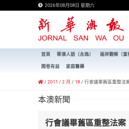
Skip
2026年08月08日 星期六
to
content
新華澳報
首頁
華澳人語（永逸）
兩岸觀察（富
開卷有益
家庭醫藥
2011
2 月
18
行會議畢舊區重整法
本澳新聞
行會議畢舊區重整法案