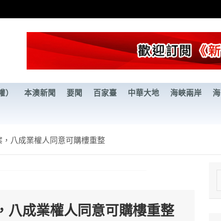
權）
本澳新聞
要聞
百家臺
中華大地
海峽兩岸
海
案，八成業權人同意可購樓重整
e
a
，八成業權人同意可購樓重整
r