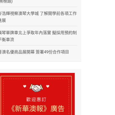
(無標題)
岑浩輝視察澳琴大學城 了解開學前各項工作
進展
橫琴單牌車北上爭取年內落實 擬採用預約制
平衡車流
粵澳名優商品展開幕 簽署49份合作項目