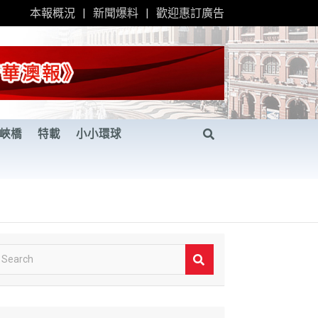
本報概況
新聞爆料
歡迎惠訂廣告
峽橋
特載
小小環球
S