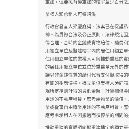
重建，但要擁有擬重建的樓宇至少百分之
業權人和承租人可獲賠償
行政會發言人梁慶庭稱，法案已在保護私
神。為貫徹合法及公正原則，法律規定因
得合理、合時的金錢或實物賠償、補償和
用獨立單位及擬建樓宇內的居住用獨立單
住用獨立單位的業權人可與推動重建的實
的居住用獨立單位或位於重整單元外的樓
議以非金錢性質的給付代替支付擬取得的
有關的相應價格。獨立單位業權人須向該
規所定準則計得的最低金額；計算補償金
用途的不動產租賃，應考慮物業的價值，
業或從事自由職業用途的不動產租賃，應
應考慮承租人在因搬遷而須停業的期間的
推動重建的實體須向擬重建樓宇的獨立單