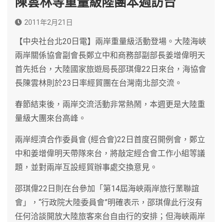
陳雲林等重量級陸團本週訪台
2011年2月21日
【中央社台北20日電】兩岸重量級活動登場。大陸海峽
兩岸關係協會副會長鄭立中和商務部副部長姜增偉明天
首先抵台，大陸國家旅遊局長邵琪偉22日來台，海協會
長陳雲林則於23日率經貿團在台灣南北部交流。
春節結束後，兩岸交流活動非常熱鬧，本週更是大陸重
量級大團來台高峰。
兩岸經濟合作委員會 (經合會)22日首度召開例會，鄭立
中和姜增偉明天帶隊來台，將敲定經合會工作小組等議
題，並對兩岸互設經貿辦事處交換意見。
邵琪偉22日則在台參加「第14屆海峽兩岸旅行業聯誼
會」，“行政院大陸委員會”明確表示，邵琪偉此行沒有
任何洽談開放大陸旅客來台自由行的安排；但海峽兩岸