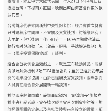
姜增偉、鄭立中等大陸代表團一行人21日下午4時左右
抵達台灣，下榻南方莊園，晚間出席由海基會作東的歡
迎晚宴。
台灣首席代表梁國新對中央社記者說，經合會首次例會
只討論程序性問題，不會觸及實質談判，討論議題有 3
大主軸，包括後續工作小組分工、ECFA早期收穫清單
執行檢討與啟動「三（貨品、服務、爭端解決機制）加
一（兩岸投資保障協議）」談判。
經合會首次例會重頭戲之一，就是宣布啟動貨品、服務
與爭端解決機制 3項ECFA後續談判；至於已經於去年展
開的兩岸投保協議，由於已經觸及實質談判，兩岸談判
人員將在經合會外展開新一輪談判。
對於兩岸經貿團體互設辦事處議題，“經濟部長”施顏祥
對中央社記者說，會在這次經合會首次例會中討論，對
於經貿團體的定義以及首批登陸與來台設立的數量，都