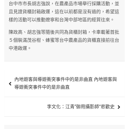
台中市市長胡志強說，在農產品市場舉行採購活動，並
且見證貨櫃封箱啟運，這在以前都是沒有過的，希望這
樣的活動可以推動遼寧和台灣中部地區的經貿往來。
陳政高、胡志強等隨後共同為貨櫃封箱，卡車載著首批
５個裝滿茂谷柑、蜂蜜等台中農產品的貨櫃直接前往台
中港啟運。
文
內地遊客與導遊衝突事件中的是非曲直 內地遊客與
章
導遊衝突事件中的是非曲直
導
覽
李文化：江青“御用攝影師”悲歡史