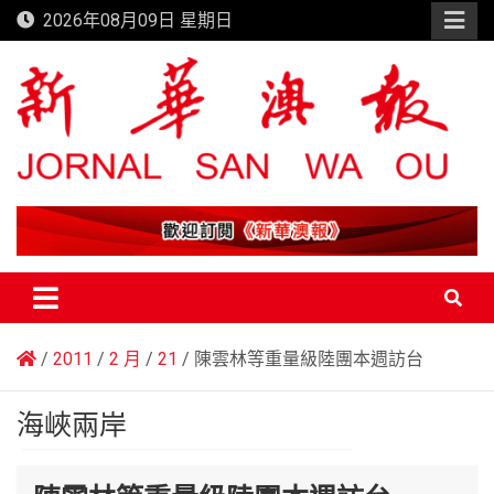
Skip
2026年08月09日 星期日
to
content
新華澳報
2011
2 月
21
陳雲林等重量級陸團本週訪台
海峽兩岸