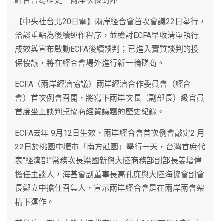
經合會寫歷史 兩岸次長對陣
【中央社台北20日電】兩岸經合會首次會議22日舉行，
洽談重點為後續運作程序，並檢討ECFA早收清單執行
成效與宣布啟動ECFA後續談判；已進入實質談判的投
保協議，將在經合會場外進行新一輪磋商。
ECFA（兩岸經濟協議）兩岸經濟合作委員會（經合
會）首次例會召開，將寫下兩岸次長（副部長）級官員
首度坐上談判桌協商經貿議題的歷史紀錄。
ECFA去年 9月12日生效，兩岸經合會首次例會敲定2 月
22日於桃園中壢市「南方莊園」舉行一天，台灣首席代
表“經濟部”常務次長梁國新與大陸商務部副部長姜增偉
擔任主談人，海基會副董事長高孔廉與大陸海協會副會
長鄭立中擔任召集人，宣示兩岸經合會是在兩岸兩會架
構下運作。