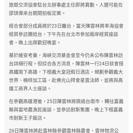
旅遊交流協會駐台北辦事處主任即將異動，人選可能在
邵琪偉來台期間拍板定案。
經合會部分成員將於23日離台，當天陳雲林將率海協會
經貿參訪團抵台，下午先在台北市參加兩岸經貿座談
會，晚上出席歡迎晚宴。
基於維安考量，海峽交流基金會至今仍未公布陳雲林訪
台詳細行程。但綜合各方消息，陳雲林一行24日就會搭
高鐵南下高雄，下榻義大皇冠假日酒店，規劃參觀義大
世界、楠梓加工區，赴佛光山拜會星雲法師，並將與高
雄工商界人士座談。
在參觀高雄港後，25日陳雲林將跳過台南巿，轉往嘉義
縣與當地農漁民座談，並參訪耐斯集團，晚上下榻嘉義
市耐斯王子飯店。
26日陳雲林將赴雲林縣參觀雲林縣農會、雲林物流公