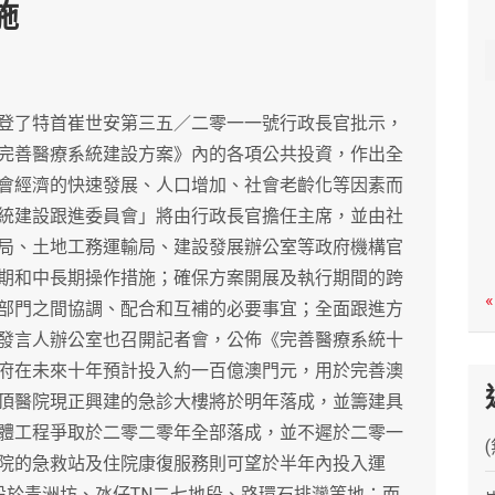
施
c
h
登了特首崔世安第三五／二零一一號行政長官批示，
完善醫療系統建設方案》內的各項公共投資，作出全
會經濟的快速發展、人口增加、社會老齡化等因素而
統建設跟進委員會」將由行政長官擔任主席，並由社
局、土地工務運輸局、建設發展辦公室等政府機構官
期和中長期操作措施；確保方案開展及執行期間的跨
«
部門之間協調、配合和互補的必要事宜；全面跟進方
發言人辦公室也召開記者會，公佈《完善醫療系統十
府在未來十年預計投入約一百億澳門元，用於完善澳
頂醫院現正興建的急診大樓將於明年落成，並籌建具
體工程爭取於二零二零年全部落成，並不遲於二零一
院的急救站及住院康復服務則可望於半年內投入運
設於青洲坊、氹仔TN二七地段、路環石排灣等地；而