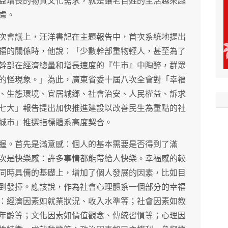
益增長的物質文化需求，就是讓老百姓的生活越來越
慮。
次會議上，汪洋書記在主題報告中，首次系統地提出
幸福的關係時，他說：「少數幹部重物輕人，甚至為了
幹部在經濟總量和增長速度的『牛市』中陶醉，群眾
的怪現象。」為此，廣東省委十屆八次全會對「幸福
、生態環境、宜居城鄉、社會治安、人民權益、訴求
七大」報告提出加快推進建設以改善民生為重點的社
城市」推選指標體系高度契合。
握。首先是滿意感：個人的基本需要是否得到了滿
次是快樂感：許多事情都能帶給人快樂。幸福感的較
同時具備的基礎上，增加了個人發展的因素，比如目
到發揮。應該說，作為社會心理體系一個部分的幸福
：經濟因素如就業狀況、收入水準等；社會因素如教
年齡等；文化因素如價值觀念、傳統習慣等；心理因