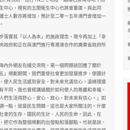
生中心，現有的五間衛生中心也將會重建。與此同
護士人數亦將增加，預計至二零一五年澳門會增加一
。
步落實其「以人為本」的施政理念，現今再加上「幸
央政府和正在與澳門進行粵港澳合作的廣東省政府所
海內外網友在綫交流時，第一個問題就回應了關於
五」規劃期間，我們要使社會更加發展進步，使國計
，使人民生活感到安全，對未來充滿信心。溫總理還
有不同，我也曾經講過關於如何使人的尊嚴和幸福，
人們生活得舒心、安心、放心，對未來有信心。」如
調一點，就是民生問題，這也是大家所關注的。什麼
社會的生存、國民的生計、人民的生命。因此，在
，把它作為整個規劃的出發點和落腳點。也就是說，