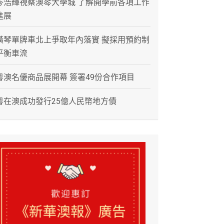
岑浩輝視察澳琴大學城 了解開學前各項工作
進展
橫琴單牌車北上爭取年內落實 擬採用預約制
平衡車流
粵澳名優商品展開幕 簽署49份合作項目
粵在澳成功發行25億人民幣地方債