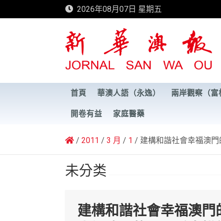
Skip
2026年08月07日 星期五
to
content
新華澳報
首頁
華澳人語（永逸）
兩岸觀察（富
開卷有益
家庭醫藥
2011
3 月
1
建構和諧社會幸福澳門
未分类
建構和諧社會幸福澳門