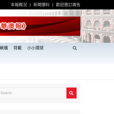
本報概況
新聞爆料
歡迎惠訂廣告
峽橋
特載
小小環球
S