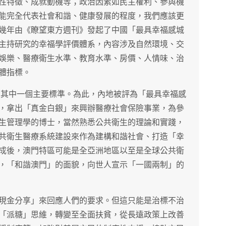
性特徵、成就動機等；政治因素如民主權利、參與機
能完全代表社會和諧、健康發展的程度，我們應該更
幾年由《瞭望東方週刊》發起了中國「最具幸福感城
主持研究的幸福學評價體系，內容涉及自然環境、交
娛樂、醫療衛生水準、教育水準、房價、人情味、治
體指標。
的其中一個主要標準。為此，內地被評為「最具幸福感
，拿出「真金白銀」來興辦醫療社會保險事業，為參
生管理學的博士，當然熟悉公共衛生的理論和實踐，
共衛生醫療系統建設來作為建構和諧社會、打造「幸
成後，澳門特區可能是全亞洲地區以至是全球公共衛
，「和諧澳門」的面貌，向世人宣示「一國兩制」的
現金分享」來回應人們的要求。但這只能是治標不治
「派糖」思維，轉變至全面扶貧，從長遠政策上改善