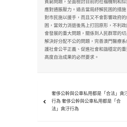
貧窮問題，全面檢討目前的社福機制和綜
應對通脹壓力。過去當局紓解民困的措施
對市民施以援手，而且又不會影響政府的
困，當效力消退後馬上打回原形，不利政
會發展的重大問題，關係到人民群眾的切
解決好分配不公的問題，完善澳門醫療系
護社會公平正義、促進社會和諧穩定的重
高度自治成果的必然要求。
文
奢侈公幹與公車私用都是「合法」貪
章
行為 奢侈公幹與公車私用都是「合
導
法」貪汙行為
覽