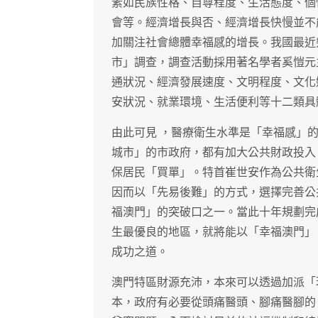
素如民族性格、自尊程度、生活態度、個
會等。經濟增長與否、經濟增長快慢並不
加關注社會總體幸福感的增長。我國最近
市」調查，調查活動採用著名學者奚愷元
通狀況、經濟發展速度、文明程度、文化
安狀況、就業環境、生活便利等十二類具
由此可見 ，醫療衛生水準是「幸福感」
城市」的市政府，都有加大公共財政投入
保居民「買單」。特首崔世安作為公共衛
因而以「先易後難」的方式，選擇完善公
福澳門」的突破口之一。當此十年規劃完
生最優良的地區，就將能以「幸福澳門」
成功之道。
澳門特區財源充沛，本來可以透過加派「
本，政府有必要從頭痛醫頭、腳痛醫腳的