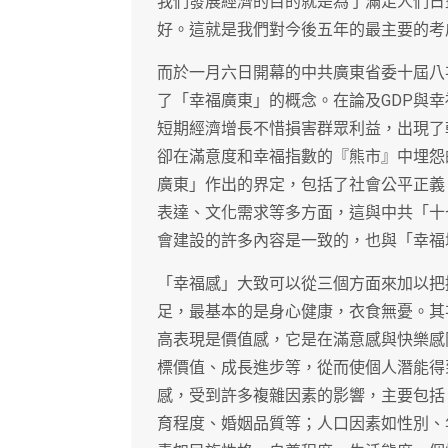
我們發展經濟的目的就是為了滿足人們日
好。這就是我們對今後五年的最主要的考
而於一月六日開幕的中共廣東省委十屆八
了「幸福廣東」的概念。在論及GDP與
短期經濟增長不惜損害群眾利益，出現了
卻在滿意度和幸福指數的『熊市』中埋怨
廣東」作出的界定，包括了社會公平正義
表達、文化需求等多方面，這與中共「十
會建設的許多內容是一致的，也與「幸福
「幸福感」大致可以從三個方面來加以把
足，最基本的是身心健康，衣食無憂。其
高表現是價值感，它是在滿意感與快樂感
標價值、成長進步等，從而使個人潛能得
感，受到許多複雜因素的影響，主要包括
育程度、婚姻品質等；人口因素如性別、