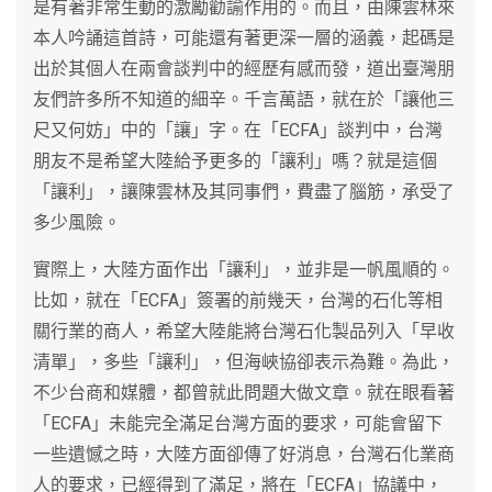
是有著非常生動的激勵勸諭作用的。而且，由陳雲林來
本人吟誦這首詩，可能還有著更深一層的涵義，起碼是
出於其個人在兩會談判中的經歷有感而發，道出臺灣朋
友們許多所不知道的細辛。千言萬語，就在於「讓他三
尺又何妨」中的「讓」字。在「ECFA」談判中，台灣
朋友不是希望大陸給予更多的「讓利」嗎？就是這個
「讓利」，讓陳雲林及其同事們，費盡了腦筋，承受了
多少風險。
實際上，大陸方面作出「讓利」，並非是一帆風順的。
比如，就在「ECFA」簽署的前幾天，台灣的石化等相
關行業的商人，希望大陸能將台灣石化製品列入「早收
清單」，多些「讓利」，但海峽協卻表示為難。為此，
不少台商和媒體，都曾就此問題大做文章。就在眼看著
「ECFA」未能完全滿足台灣方面的要求，可能會留下
一些遺憾之時，大陸方面卻傳了好消息，台灣石化業商
人的要求，已經得到了滿足，將在「ECFA」協議中，