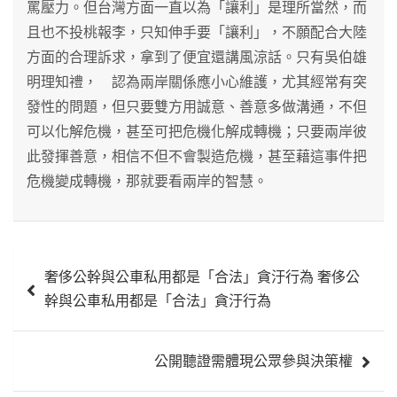
罵壓力。但台灣方面一直以為「讓利」是理所當然，而
且也不投桃報李，只知伸手要「讓利」，不願配合大陸
方面的合理訴求，拿到了便宜還講風涼話。只有吳伯雄
明理知禮， 認為兩岸關係應小心維護，尤其經常有突
發性的問題，但只要雙方用誠意、善意多做溝通，不但
可以化解危機，甚至可把危機化解成轉機；只要兩岸彼
此發揮善意，相信不但不會製造危機，甚至藉這事件把
危機變成轉機，那就要看兩岸的智慧。
文
奢侈公幹與公車私用都是「合法」貪汙行為 奢侈公
章
幹與公車私用都是「合法」貪汙行為
導
覽
公開聽證需體現公眾參與決策權