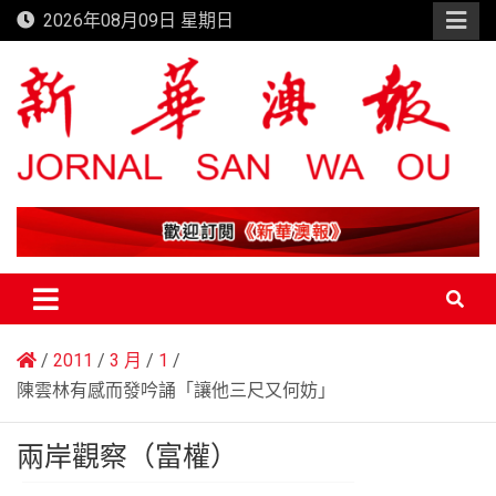
Skip
2026年08月09日 星期日
to
content
新華澳報
2011
3 月
1
陳雲林有感而發吟誦「讓他三尺又何妨」
兩岸觀察（富權）