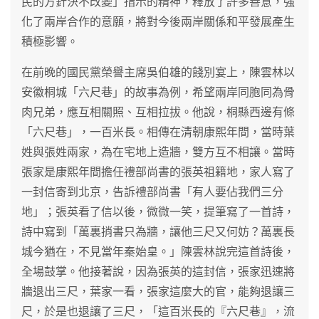
民的方針決不改變」指示的精神，釋放了許多善意，強
化了兩岸合作的意願，將對今後兩岸關係和平發展產生
積極影響。
在前晚的國民黨榮譽主席吳伯雄的餞別宴上，陳雲林以
安徽桐城「六尺巷」的故事為例，希望兩岸同胞同為骨
肉兄弟，應互相關照、互相拉拔。他說，桐縣西邊有條
「六尺巷」，一百米長。相傳在清朝康熙年間，當時葉
姓與張姓兩家，為在宅地上造牆，雙方互不相讓。當時
張家是康熙年間擔任禮部尚書的張英祖籍地，家人寫了
一封信寄到北京，告訴禮部尚書「有人要佔我們三分
地」；張英看了信以後，微微一笑，提筆寫了一首詩，
詩中寫到「萬裏捎書只為牆，讓他三尺又何妨？萬裏長
城今猶在，不見當年秦始皇。」陳雲林說完這首詩後，
全場鼓掌。他接著說，因為張英的這封信，張家迅速將
牆退出三尺，葉家一看，張家這麼大的官，能夠退讓三
尺，於是也退讓了三尺，「這百米長的『六尺巷』，流