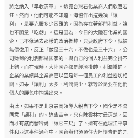
將之納入「早收清單」。這讓台灣石化業商人們欣喜若
狂。然而，他們可能不知道，海協作出這幾項「讓
利」，是要克服多少困難的，因為存在著部門利益，誰
也不願意「吃虧」。這是因為，今日的大陸石化業的國
企，已不像過去那樣的政治掛帥，只要政府下令，就被
無償徵用，反正「做是三十六，不做也是三十六」，公
司賺到的利潤都是國家的，與自己的個人利益完全掛不
上鉤。而在現時，大陸國企都是經濟掛帥、利潤掛帥，
企業的業績與企業高管以至是每一個員工的利益密切相
關。如果「讓利」太多，利潤減少，就等於是要在他們
個人的腰包中掏錢出來。
由此，如果不是北京最高領導人親自下令，國企是不會
同意「讓利」的。這些苦辛，只有陳雲林才最清楚，因
而才有感而發吟誦「讓它三尺」了。還有在處理江平事
件和亞運事件過程中，國台辦也須頂住大陸憤青們的咒