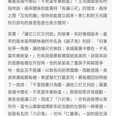
萬裏長城今猶在，不見當年秦始皇」。王兆國還意有所
指地說，兩岸關係如能秉持「各讓三尺」的理念，兩岸
之間「互信的牆」很快就能建立起來。焦仁和對王兆國
所引詩句的善意態度也表示贊同。
其實，「讓它三尺又何妨」的故事，有好幾個版本。最
早的版本是明朝林瀚所作名為《誡子弟》的詩：「何事
紛爭一角牆，讓他幾尺也無妨；長城萬裏今猶在，不見
當年秦始皇。」也有說是鄭板橋寫給弟弟的，該版本說
的是鄭板橋在作官時，他的弟弟為了蓋房子與鄰居爭
地，彼此互不退讓，以致各向前修圍牆，阻斷道路。弟
弟修書給鄭板橋，希望幫忙打贏官司。鄭板橋回信時做
了一首詩：「千里捎書只為牆，讓他三尺又何妨；萬裏
長城今猶在，不見當年秦始皇。」鄰居知悉非常感動，
遂各自退讓三尺，而成了「六尺巷」。亦有說是傅以漸
所作，當今山東聊城傅斯年紀念館的左側有一條巷道，
就是有名的「六尺巷」，也叫「仁義巷」。說的是在清