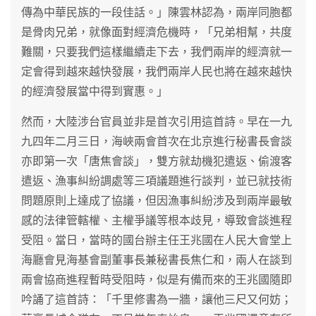
傳為中華民族的一段佳話。」陳雲林認為，兩岸同胞都
是骨肉兄弟，就像面對經濟危機時，「兄弟相幫，共度
難關，只要我們這樣繼續走下去，我們兩岸的經濟就一
定會得到越來越快發展，我們兩岸人民也將在越來越快
的經濟發展當中得到實惠。」
然而，大陸涉台官員並非是首次引用這首詩。早在一九
九四年二月三日，海峽兩會首次在北京進行秘書長會談
亦即第一次「唐焦會談」，雙方就劫機犯遣返、偷渡客
遣返、漁事糾紛調處等三項議題進行談判，並已就技術
問題原則上達成了協議，但因漁事糾紛涉及到兩岸最敏
感的法律管轄權、主權爭議等根本歧見，導致會談進程
受阻。當日，當時的國台辦主任王兆國在人民大會堂上
海廳會見海基會副董事長兼秘書長焦仁和，兩人在談到
兩會協商進程暫時受阻時，似是有備而來的王兆國隨即
吟誦了這首詩：「千里修書為一牆，讓他三尺又何妨；