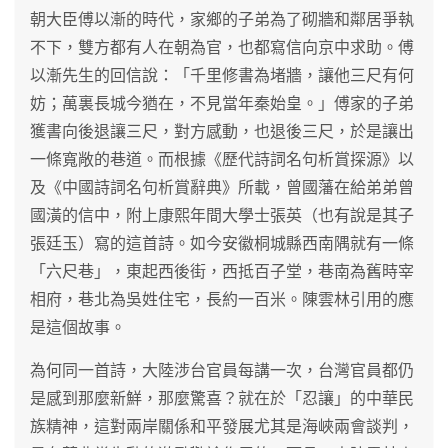
朝大臣傅以漸的時代，家鄉的子弟為了砌牆和鄰居爭執
不下，雙方都有人在朝為官，也都寫信向京中求助。傅
以漸先生的回信說：「千里修書為堵牆，讓他三尺有何
妨；萬裏長城今猶在，不見當年秦始皇。」傅家的子弟
獲書向後退讓三尺，對方感動，也退後三尺，於是讓出
一條寬敞的巷道。而根據《歷代詩詞名句析賞探源》以
及《中國詩詞名句析賞辭典》所載，曾國藩在給弟弟曾
國潢的信中，附上康熙年間大學士張英（也有說是其子
張廷玉）寫的這首詩。如今安徽桐城縣西南隅就有一條
「六尺巷」，東起西後街，西抵百子堂，巷南為舊時宰
相府，巷北為吳姓住宅，長約一百米。陳雲林引用的應
是這個故事。
為何同一首詩，大陸涉台官員每講一次，台灣官員都仍
是感到那麼新鮮，那麼驚喜？就在於「忍讓」的中華民
族精神，這對兩岸關係和平發展尤其是海峽兩會談判，