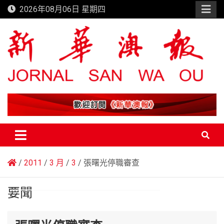
Skip
2026年08月06日 星期四
to
content
新華澳報
2011
3 月
3
張曙光停職審查
要聞