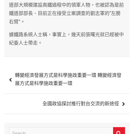
道部大規模建設高鐵過程中的領軍人物，也被認為是前
鐵道部部長、目前正在接受立案調查的劉志軍的“左膀
右臂”。
據鐵路系統人士稱，事實上，幾天前張曙光就已經被中
紀委人士帶走。
文
轉變經濟發展方式是科學施政重要一環 轉變經濟發
章
展方式是科學施政重要一環
導
覽
全國政協探討推行對台交流的新途徑
S