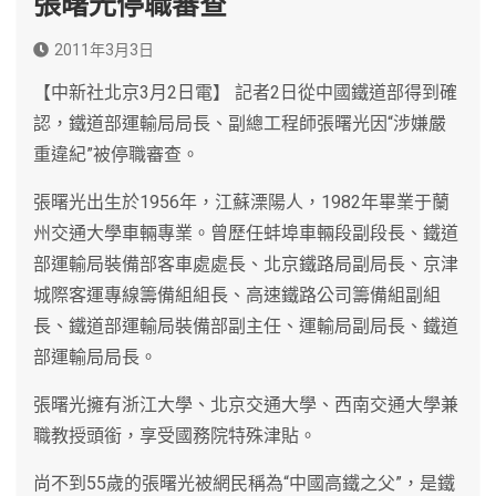
張曙光停職審查
2011年3月3日
【中新社北京3月2日電】 記者2日從中國鐵道部得到確
認，鐵道部運輸局局長、副總工程師張曙光因“涉嫌嚴
重違紀”被停職審查。
張曙光出生於1956年，江蘇溧陽人，1982年畢業于蘭
州交通大學車輛專業。曾歷任蚌埠車輛段副段長、鐵道
部運輸局裝備部客車處處長、北京鐵路局副局長、京津
城際客運專線籌備組組長、高速鐵路公司籌備組副組
長、鐵道部運輸局裝備部副主任、運輸局副局長、鐵道
部運輸局局長。
張曙光擁有浙江大學、北京交通大學、西南交通大學兼
職教授頭銜，享受國務院特殊津貼。
尚不到55歲的張曙光被網民稱為“中國高鐵之父”，是鐵