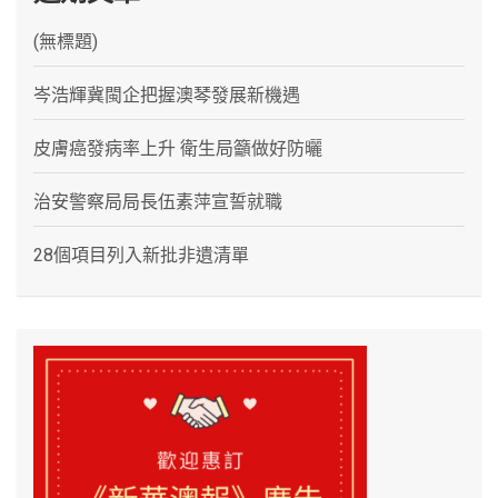
(無標題)
岑浩輝冀閩企把握澳琴發展新機遇
皮膚癌發病率上升 衛生局籲做好防曬
治安警察局局長伍素萍宣誓就職
28個項目列入新批非遺清單