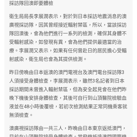
採訪隊回澳即要體檢
衛生局局長李展潤表示，對於到日本採訪地震消息的澳
廣視採訪隊，因其曾經接近輻射禁區，所以，當該採訪
隊回澳後，會為他們進行一系列的檢測，確保其身體不
受輻射感染，如發現有異，會為他們提供最適當的治
療。李展潤又表示，如果有任何曾赴日的居民擔心受輻
射感染，衛生局也會為其提供檢測。
昨日傍晚由日本返澳的澳門電視台及澳門電台採訪隊3
人須接受身體檢查，李展潤表示，雖然3名記者到日本
採訪期間未曾進入輻射禁區，但為安全起見會在他們昨
晚下機後安排身體檢查，其後可自行到山頂醫院檢驗血
液並在48小時後覆檢，若初次檢測結果正常同機乘客就
無須檢查。
澳廣視採訪隊由一共三人，昨晚由日本東京返抵澳門，
目前在山頂醫院接受身體檢查。當飛機抵達澳門國際機