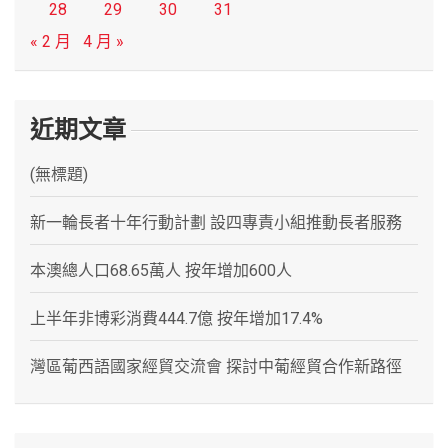
28
29
30
31
« 2 月
4 月 »
近期文章
(無標題)
新一輪長者十年行動計劃 設四專責小組推動長者服務
本澳總人口68.65萬人 按年增加600人
上半年非博彩消費444.7億 按年增加17.4%
灣區葡西語國家經貿交流會 探討中葡經貿合作新路徑