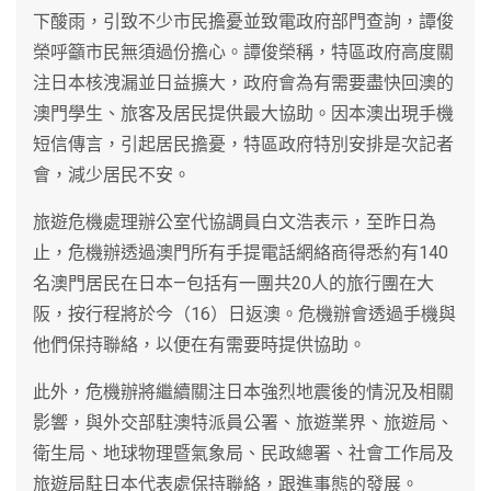
下酸雨，引致不少市民擔憂並致電政府部門查詢，譚俊
榮呼籲市民無須過份擔心。譚俊榮稱，特區政府高度關
注日本核洩漏並日益擴大，政府會為有需要盡快回澳的
澳門學生、旅客及居民提供最大協助。因本澳出現手機
短信傳言，引起居民擔憂，特區政府特別安排是次記者
會，減少居民不安。
旅遊危機處理辦公室代協調員白文浩表示，至昨日為
止，危機辦透過澳門所有手提電話網絡商得悉約有140
名澳門居民在日本—包括有一團共20人的旅行團在大
阪，按行程將於今（16）日返澳。危機辦會透過手機與
他們保持聯絡，以便在有需要時提供協助。
此外，危機辦將繼續關注日本強烈地震後的情況及相關
影響，與外交部駐澳特派員公署、旅遊業界、旅遊局、
衛生局、地球物理暨氣象局、民政總署、社會工作局及
旅遊局駐日本代表處保持聯絡，跟進事態的發展。