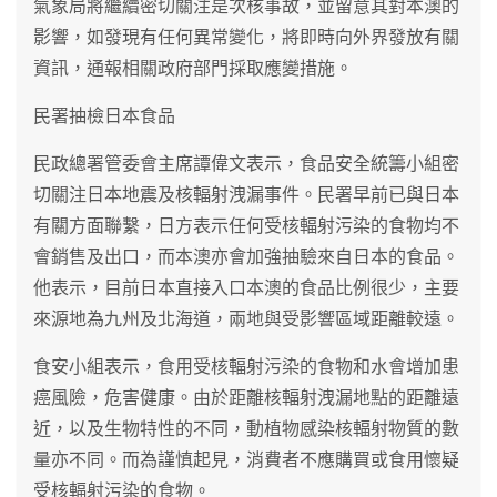
氣象局將繼續密切關注是次核事故，並留意其對本澳的
影響，如發現有任何異常變化，將即時向外界發放有關
資訊，通報相關政府部門採取應變措施。
民署抽檢日本食品
民政總署管委會主席譚偉文表示，食品安全統籌小組密
切關注日本地震及核輻射洩漏事件。民署早前已與日本
有關方面聯繫，日方表示任何受核輻射污染的食物均不
會銷售及出口，而本澳亦會加強抽驗來自日本的食品。
他表示，目前日本直接入口本澳的食品比例很少，主要
來源地為九州及北海道，兩地與受影響區域距離較遠。
食安小組表示，食用受核輻射污染的食物和水會增加患
癌風險，危害健康。由於距離核輻射洩漏地點的距離遠
近，以及生物特性的不同，動植物感染核輻射物質的數
量亦不同。而為謹慎起見，消費者不應購買或食用懷疑
受核輻射污染的食物。