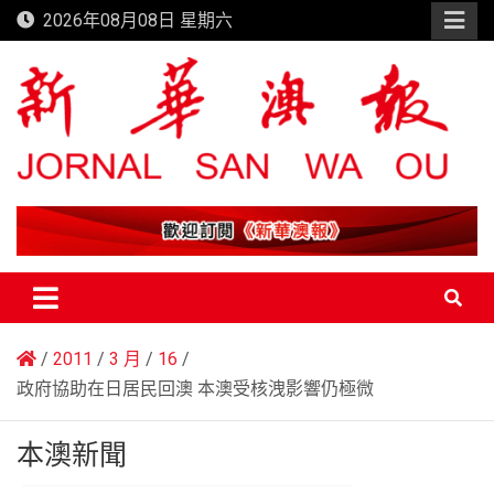
Skip
2026年08月08日 星期六
to
content
新華澳報
2011
3 月
16
政府協助在日居民回澳 本澳受核洩影響仍極微
本澳新聞