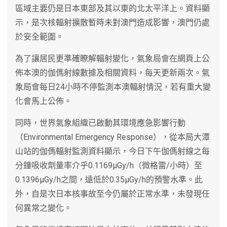
區域主要仍是日本東部及其以東的北太平洋上。資料顯
示，是次核輻射擴散暫時未對澳門造成影響，澳門仍處
於安全範圍。
為了讓居民更準確瞭解輻射變化，氣象局會在網頁上公
佈本澳的伽傌射線數據及相關資料，每天更新兩次。氣
象局會每日24小時不停監測本澳輻射情況，若有重大變
化會馬上公佈。
同時，世界氣象組織已啟動其環境應急影響行動
（Environmental Emergency Response），從本局大潭
山站的伽傌輻射監測資料顯示，今日下午伽傌射線之每
分鐘吸收劑量率介乎0.1169μGy/h（微格雷/小時）至
0.1396μGy/h之間，遠低於0.35μGy/h的預警水準。此
外，自是次日本核事故至今仍屬於正常水準，未發現任
何異常之變化。