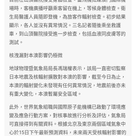
場時，客機廣播呼籲乘客留在機上，等候身體檢查。衛
生局醫護人員隨即登機，為旅客作輻射檢查。初步結果
顯示，各人並沒有異常情況。三名記者隨後乘坐救護
車，到山頂醫院接受進一步檢查，包括血液同皮膚等的
測試。
核洩漏對本澳影響仍極微
地球物理暨氣象局局長馮瑞權表示，該局一直密切監察
日本地震及核輻射擴散對本澳的影響，截至今日為止，
本澳的輻射變化未發現有任何異常情況，地震前後亦未
有重大變化，本澳暫屬安全區域。
此外，世界氣象組職與國際原子能機構已啟動了環境應
變及應急行動方案，對核事故進行分析及評估，氣象局
可直接得到有關資料。根據北京及東京兩個區域氣象中
心於15日下午最新預測資料，未來兩天受核輻射影響的