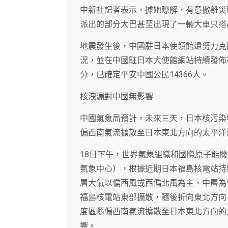
中新社記者表示，據她瞭解，有意撤離災
派出的部分大巴甚至出現了一輛大車只搭
地震發生後，中國駐日本使領館還努力克
況，並在中國駐日本大使館網站持續發佈在
分，已確定平安中國公民14366人。
核洩漏對中國無影響
中國氣象局預計，未來三天，日本核污染
偏西南氣流擴散至日本東北方向的太平洋
18日下午，世界氣象組織和國際原子能
氣象中心），根據近期日本福島核電站持
層大氣以偏西風或西偏北風為主，中層為
福島核電站東部擴散，隨後折向東北方向
度區隨偏西南氣流擴散至日本東北方向的
響。