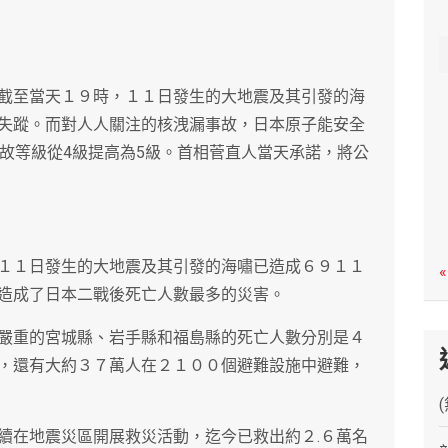
c
h
截至當天１９時，１１日發生的大地震及其引發的海
失蹤。而對人人關注的核洩漏事故，日本原子能安全
事故等級從4級提高為5級。首相菅直人當天承諾，將公
１１日發生的大地震及其引發的海嘯已造成６９１１
«
造成了日本二戰後死亡人數最多的災害。
嚴重的宮城縣、岩手縣和福島縣的死亡人數分別是４
，還有大約３７萬人在２１００個避難設施中避難，
續在地震災區開展救災活動，迄今已救出約２.６萬名