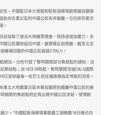
定性，中國駐日本大使館和駐新潟總領館根據自願原
協助尚在重災區的中國公民有序撤離，分別送到東京
國。
目前採取了增派大飛機等措施，保持或增加運力，全
中國公民儘快返回中國。據鄧偉此前透露，截至北京
潟機場回國的中國公民超過3700人。
事館網站，分別刊發了暫時關閉部分集結點的通知：自
前集結點；自18日18時起，暫時關閉茨城CALS國際
18日安排最後一批巴士前往福島縣指定地點的消息。
本東北大地震重災區本著自願原則撤離中國公民的進
暫時關閉的集結點附近再出現中國公民求助，使領館
越少。”中國駐新潟總領事館義工胡曉霞18日晚也向