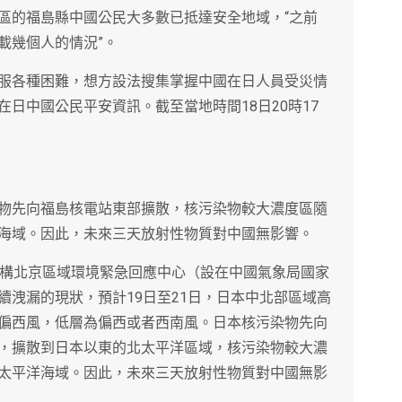
區的福島縣中國公民大多數已抵達安全地域，“之前
載幾個人的情況”。
服各種困難，想方設法搜集掌握中國在日人員受災情
日中國公民平安資訊。截至當地時間18日20時17
物先向福島核電站東部擴散，核污染物較大濃度區隨
海域。因此，未來三天放射性物質對中國無影響。
機構北京區域環境緊急回應中心（設在中國氣象局國家
續洩漏的現狀，預計19日至21日，日本中北部區域高
偏西風，低層為偏西或者西南風。日本核污染物先向
，擴散到日本以東的北太平洋區域，核污染物較大濃
太平洋海域。因此，未來三天放射性物質對中國無影