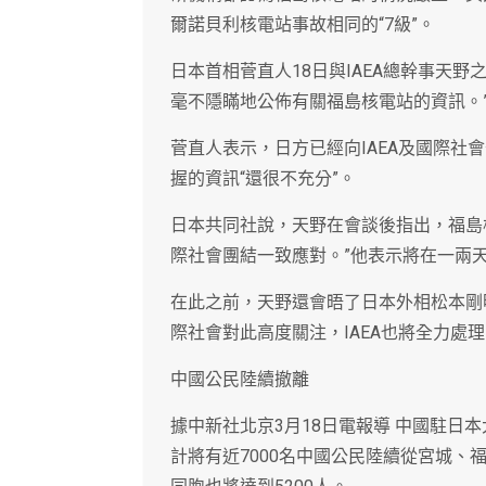
爾諾貝利核電站事故相同的“7級”。
日本首相菅直人18日與IAEA總幹事天
毫不隱瞞地公佈有關福島核電站的資訊。
菅直人表示，日方已經向IAEA及國際社
握的資訊“還很不充分”。
日本共同社說，天野在會談後指出，福島
際社會團結一致應對。”他表示將在一兩
在此之前，天野還會晤了日本外相松本剛
際社會對此高度關注，IAEA也將全力處理
中國公民陸續撤離
據中新社北京3月18日電報導 中國駐日
計將有近7000名中國公民陸續從宮城