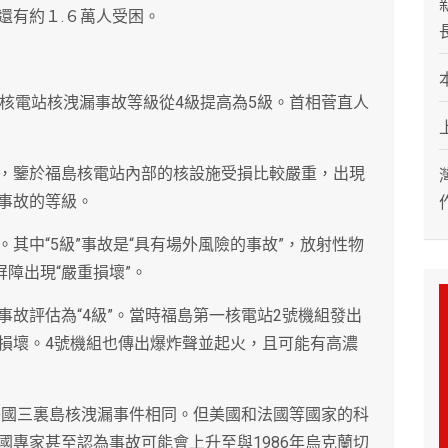
還有約１.６萬人受困。
島核電站核洩漏事故等級從4級提高為5級。首相菅直人
，鑒於福島核電站內部的核設施受損比較嚴重，出現
事故的等級。
其中“5級”事故是“具有場外風險的事故”，放射性物
屏障出現“嚴重損壞”。
故評估為“4級”。當時福島第一核電站2號機組發出
損壞。4號機組也傳出爆炸聲並起火，且可能有高濃
年美國三裏島核洩漏事件相同。但美國和法國等國家的科
國專家甚至認為事故可能會上升至與1986年烏克蘭切