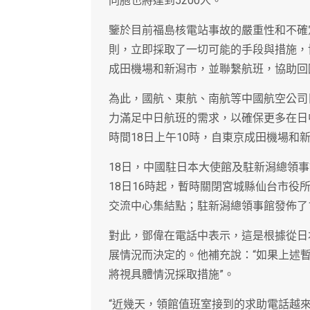
同胞也將達到5200人。
鑒於目前福島核電站事故的嚴重性和不確
則，立即採取了一切可能的手段與措施，
成田機場和新潟市，並聯繫航班，協助回
為此，國航、東航、南航等中國航空公司
力滿足中日航班的需求，以確保更多在日
時間18日上午10時，自東京成田機場和新
18日，中國駐日本大使館及駐新潟總領
18日16時起，暫時關閉宮城縣仙台市役所
交流中心集結點；駐新潟總領事館發佈了
對此，鄧偉在電話中表示，這是根據從日
展情況而決定的。他補充說：“如果上述
將視具體情況採取措施”。
“近幾天，領館值班室接到的求助電話越來