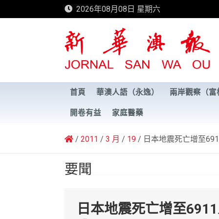
Skip
2026年08月08日 星期六
to
content
新華澳報
首頁
華澳人語（永逸）
兩岸觀察（富
開卷有益
家庭醫藥
2011
3 月
19
日本地震死亡增至69
要聞
日本地震死亡增至691