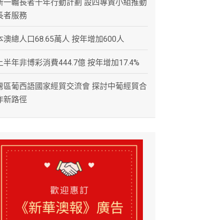
新一輪長者十年行動計劃 設四專責小組推動
長者服務
本澳總人口68.65萬人 按年增加600人
上半年非博彩消費444.7億 按年增加17.4%
灣區葡西語國家經貿交流會 探討中葡經貿合
作新路徑