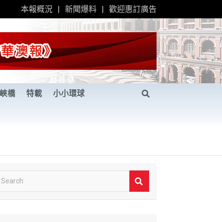
本報概況
新聞爆料
歡迎惠訂廣告
峽橋
特載
小小環球
S