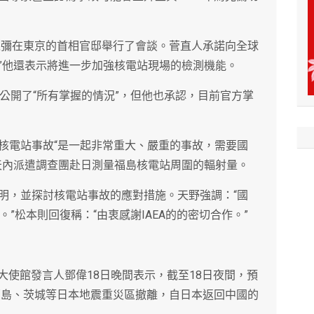
野之彌在東京的首相官邸舉行了會談。菅直人承諾向全球
”他還表示將進一步加強核電站現場的檢測機能。
會公開了“所有掌握的情況”，但他也承認，目前官方掌
核電站事故“是一起非常重大、嚴重的事故，需要國
天內派遣調查團赴日測量福島核電站周圍的輻射量。
明，並探討核電站事故的應對措施。天野強調：“國
。”松本則回復稱：“由衷感謝IAEA的的密切合作。”
本大使館發言人鄧偉18日晚間表示，截至18日夜間，預
、福島、茨城等日本地震重災區撤離，自日本返回中國的