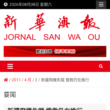
Skip
2026年08月08日 星期六
to
content
新華澳報
2011
4 月
2
新疆飛機失蹤 搜救仍在進行
要聞