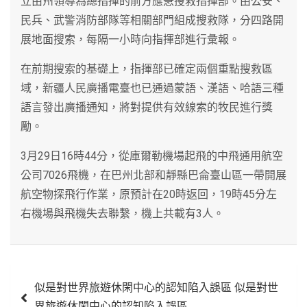
立由州領導為總指揮的前方應急搜救指揮部。由公安、
民兵、武警消防部隊等相關部門組成搜救隊，分四路開
展地面搜索，每隔一小時向指揮部進行彙報。
在前期搜索的基礎上，指揮部已確定兩個重點搜救區
域，新疆人民廣播電臺也已通過蒙語、漢語、哈語三種
語言發出廣播通知，將對提供有效線索的牧民進行獎
勵。
3月29日16時44分，從庫爾勒機場起飛的中飛通用航空
公司7026飛機，在巴州北部和靜縣巴侖臺山區一帶開展
航空物探飛行作業，原預計在20時返回，19時45分左
右機場與飛機失去聯繫，機上共載有3人。
文
似是對世界旅遊休閑中心的認知陷入誤區 似是對世
章
界旅遊休閑中心的認知陷入誤區