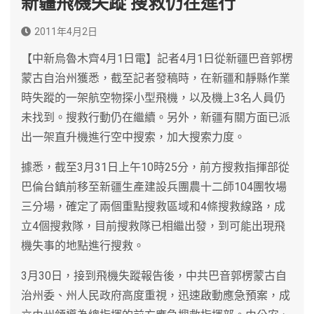
新疆飛機失蹤 搜救仍在進行
2011年4月2日
【中新烏魯木齊4月1日電】記者4月1日從新疆巴音郭楞
蒙古自治州獲悉，截至記者發稿時，在新疆和靜縣作業
時失蹤的一架航空物探小型飛機，以及機上3名人員仍
未找到。搜救行動仍在繼續。另外，新疆有關方面已派
出一架直升機進行空中搜索，加大搜索力度。
據悉，截至3月31日上午10時25分，前方搜救指揮部從
巴倫台鎮前移至新疆生產建設兵團農十二師104團牧場
三分場，確定了兩個重點搜救區域和4條搜救線路，成
立4個搜救隊，目前搜救隊已相繼出發，到可能出現飛
機失事的地點進行搜救。
3月30日，接到飛機失蹤報告後，中共巴音郭楞蒙古自
治州委、州人民政府高度重視，迅速啟動應急預案，成