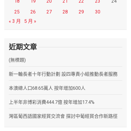
18
19
20
21
22
23
24
25
26
27
28
29
30
« 3 月
5 月 »
近期文章
(無標題)
新一輪長者十年行動計劃 設四專責小組推動長者服務
本澳總人口68.65萬人 按年增加600人
上半年非博彩消費444.7億 按年增加17.4%
灣區葡西語國家經貿交流會 探討中葡經貿合作新路徑