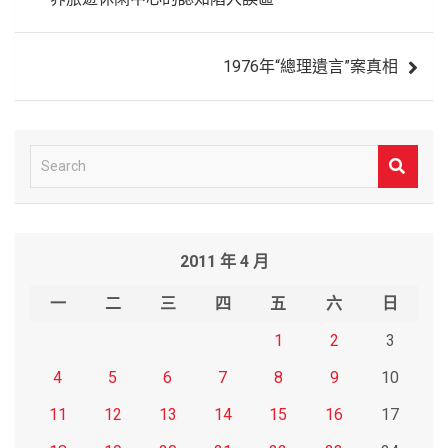
導
覽
1976年“總理遺言”案真相
S
e
a
r
2011 年 4 月
c
h
一
二
三
四
五
六
日
1
2
3
4
5
6
7
8
9
10
11
12
13
14
15
16
17