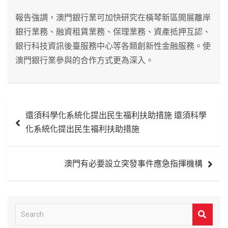
報告強調，澳門銀行業可加快研究在橫琴新區開展離岸
銀行業務、融資租賃業務、保理業務、資產抵押互認、
銀行科技資訊後臺服務中心等各類創新性金融服務。使
澳門銀行業參與的合作方式更為深入。
文
還須科學化系統化提出民生福利扶助措施 還須科學
章
化系統化提出民生福利扶助措施
導
覽
澳門有必要設立突發事件應急指揮機構
S
e