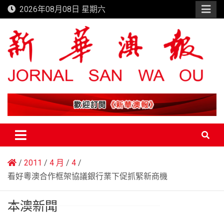
Skip
2026年08月08日 星期六
to
content
新華澳報
2011
4 月
4
看好粵澳合作框架協議銀行業下促抓緊新商機
本澳新聞