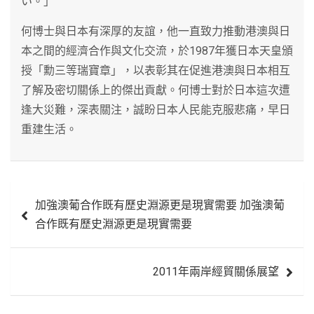
い。」
何博士與日本有深厚的友誼，他一直致力推動港澳與日
本之間的經濟合作與文化交流，於1987年獲日本天皇頒
授「勳三等瑞寶章」，以表彰其在促進港澳與日本相互
了解及密切關係上的傑出貢獻。何博士對於日本這次遭
逢大災難，深表關注，誠盼日本人民能克服悲痛，早日
重建生活。
文
加強澳葡合作既有歷史淵源更是現實需要 加強澳葡
章
合作既有歷史淵源更是現實需要
導
覽
2011年兩岸經貿關係展望