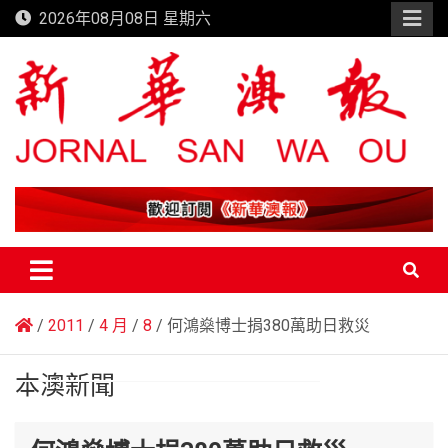
Skip
2026年08月08日 星期六
to
content
新華澳報
2011
4 月
8
何鴻燊博士捐380萬助日救災
本澳新聞