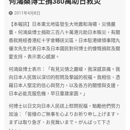
何鴻燊博士捐380萬助日救災
2011年4月8日
【本報訊】日本東北地區發生大地震和海嘯，災情嚴
重，何鴻燊博士捐款三百八十萬港元助日本賑災，有關
善款將經香港紅十字會轉送災區。日本駐港總領事隈丸
優次先生代表日本及日本國民對何博士的慷慨捐款及關
愛支持，表示衷心感謝。
何鴻燊博士表示：「有見災情之嚴峻，我深感哀痛。我
向日本人民致以深切的慰問及摯誠的祝福。我相信，憑
藉日本人堅定的信心與努力，以及各方的關懷與支援，
日本必能克服危機，早日重建家園。」
何博士以日文向日本人民送上慰問祝福，勉勵他們努力
加油：「皆様のご無事を心よりお祈り申し上げます。
まずは取り急ぎ、お見舞いまで。がんばって下さ