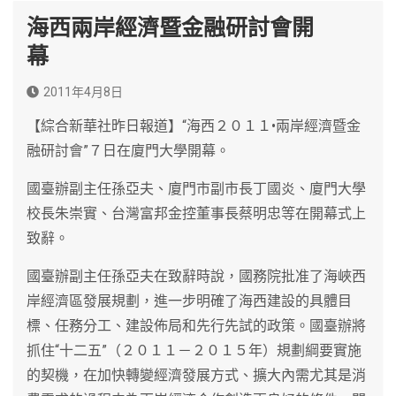
海西兩岸經濟暨金融研討會開
幕
2011年4月8日
【綜合新華社昨日報道】“海西２０１１•兩岸經濟暨金
融研討會”７日在廈門大學開幕。
國臺辦副主任孫亞夫、廈門市副市長丁國炎、廈門大學
校長朱崇實、台灣富邦金控董事長蔡明忠等在開幕式上
致辭。
國臺辦副主任孫亞夫在致辭時說，國務院批准了海峽西
岸經濟區發展規劃，進一步明確了海西建設的具體目
標、任務分工、建設佈局和先行先試的政策。國臺辦將
抓住“十二五”（２０１１－２０１５年）規劃綱要實施
的契機，在加快轉變經濟發展方式、擴大內需尤其是消