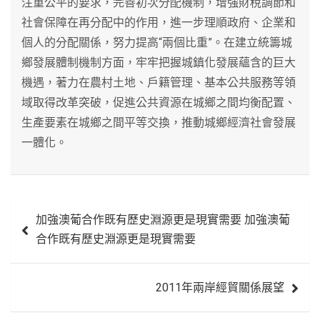
注重公平的要求，完善初次分配機制，增強財稅調節和
社會保障在再分配中的作用，進一步理順政府、企業和
個人的分配關係，努力提高“兩個比重”。在建立統籌城
鄉發展體制機制方面，牢牢把握城鎮化發展蘊含的巨大
機遇，著力在農村土地、戶籍管理、基本公共服務等領
域取得改革突破，促進公共資源在城鄉之間均衡配置、
生產要素在城鄉之間平等交換，推動城鄉經濟社會發展
一體化。
文
加強澳葡合作既有歷史淵源更是現實需要 加強澳葡
章
合作既有歷史淵源更是現實需要
導
覽
2011年兩岸經貿關係展望