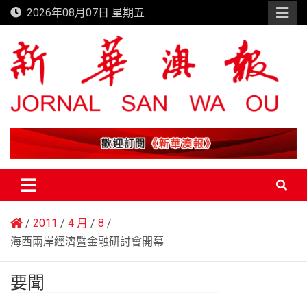
Skip
2026年08月07日 星期五
to
content
新華澳報
2011
4 月
8
海西兩岸經濟暨金融研討會開幕
要聞