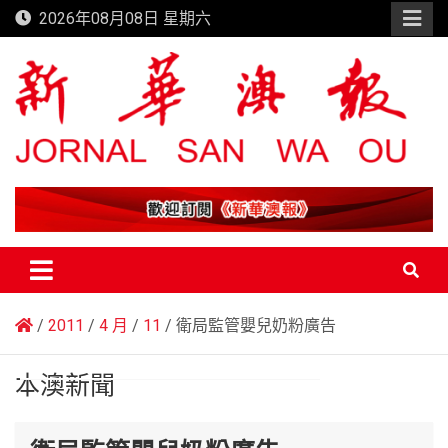
Skip
2026年08月08日 星期六
to
content
新華澳報
2011
4 月
11
衛局監管嬰兒奶粉廣告
本澳新聞