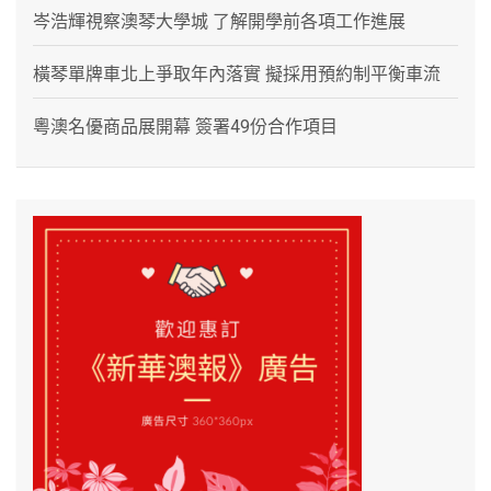
岑浩輝視察澳琴大學城 了解開學前各項工作進展
橫琴單牌車北上爭取年內落實 擬採用預約制平衡車流
粵澳名優商品展開幕 簽署49份合作項目