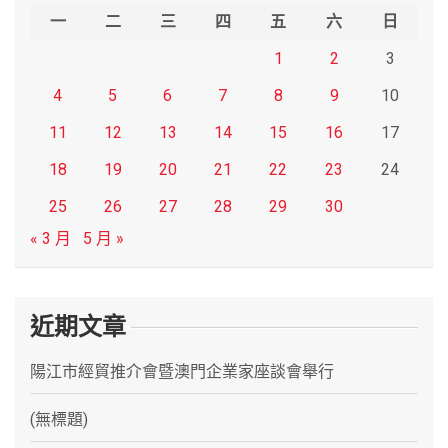
h
一
二
三
四
五
六
日
1
2
3
4
5
6
7
8
9
10
11
12
13
14
15
16
17
18
19
20
21
22
23
24
25
26
27
28
29
30
« 3 月
5 月 »
近期文章
陽江市經貿推介會暨澳門企業家座談會舉行
(無標題)