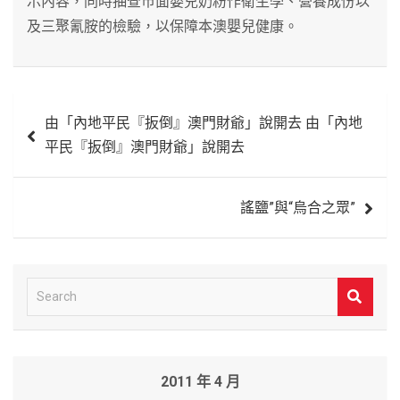
示內容，同時抽查巿面嬰兒奶粉作衛生學、營養成份以
及三聚氰胺的檢驗，以保障本澳嬰兒健康。
文
由「內地平民『扳倒』澳門財爺」說開去 由「內地
章
平民『扳倒』澳門財爺」說開去
導
覽
謠鹽”與“烏合之眾”
S
e
a
r
2011 年 4 月
c