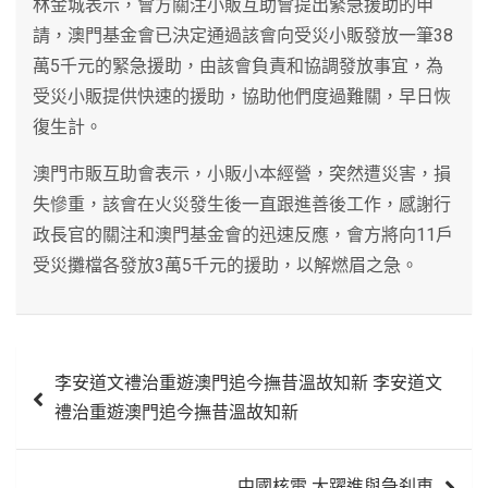
林金城表示，會方關注小販互助會提出緊急援助的申
請，澳門基金會已決定通過該會向受災小販發放一筆38
萬5千元的緊急援助，由該會負責和協調發放事宜，為
受災小販提供快速的援助，協助他們度過難關，早日恢
復生計。
澳門市販互助會表示，小販小本經營，突然遭災害，損
失慘重，該會在火災發生後一直跟進善後工作，感謝行
政長官的關注和澳門基金會的迅速反應，會方將向11戶
受災攤檔各發放3萬5千元的援助，以解燃眉之急。
文
李安道文禮治重遊澳門追今撫昔溫故知新 李安道文
章
禮治重遊澳門追今撫昔溫故知新
導
覽
中國核電 大躍進與急刹車