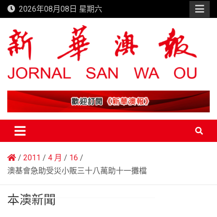
Skip
2026年08月08日 星期六
to
content
新華澳報
2011
4 月
16
澳基會急助受災小販三十八萬助十一攤檔
本澳新聞