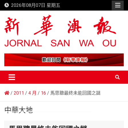
Skip
2026年08月07日 星期五
to
content
新華澳報
2011
4 月
16
馬思聰最終未能回國之謎
中華大地