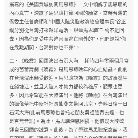
撰寫的《美國費城訪問馬思聰》，文中傾訴了馬思聰的
內心真言，透露了馬思聰打算回國的願望。當時台灣的
僑委主任曾廣順和“中國大陸災胞救濟總會理事長”谷正
綱分別從台灣打來越洋電活，規勸馬思聰“千萬不能回
去，因為你是受中共迫害而逃亡國外的”，他們還說“你
在危難期間，台灣對你也不菲”。
二、《晚霞》回國演出石沉大海 耗時四年零兩個月寫
成的芭蕾舞劇《晚霞》是馬思聰晚年的心血結晶。此劇
在台灣演出頗受歡迎。馬思聰認為《晚霞》的故事發生
在錢塘江，並且大陸人才物力都較為雄厚，觀眾也更
多，因此希望能在大陸演出。他將《晚霞》在台灣演出
的錄像帶托中新社社長熊斐文帶回北京，豈料日復一日
石沉大海(此前馬思聰也曾托老朋友吳祖強帶去過，也
是杳無音訊)。為此，馬思聰深感困擾，他懷疑大陸歡
迎自己回國的誠意。此後，為了籌建馬思聰紀念館，我