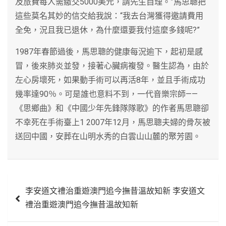
及旅費每人需繳交5000美元，請先生自理。”馬思聰把
這些莫名其妙的信交給我說：“我去台灣獲得邀請費用
全免，況且我已退休，為什麼還要我付這麼多錢呢?”
1987年春節過後，馬思聰的健康每況逾下，起初是感
冒，後來肺炎並發，接著心臟病複發。醫生認為，由於
左心房壞死，如果動手術可以再活8年，並且手術成功
幾率達90％。可是誰也意料不到，一代音樂宗師——
《思鄉曲》和《中國少年先鋒隊隊歌》的作者馬思聰卻
不幸死在手術臺上1 2007年12月，馬思聰夫婦的骨灰被
送回中國，安葬在山明水秀的白雲山山麓的聚芳園。
文
李安道文禮治重遊澳門追今撫昔溫故知新 李安道文
章
禮治重遊澳門追今撫昔溫故知新
導