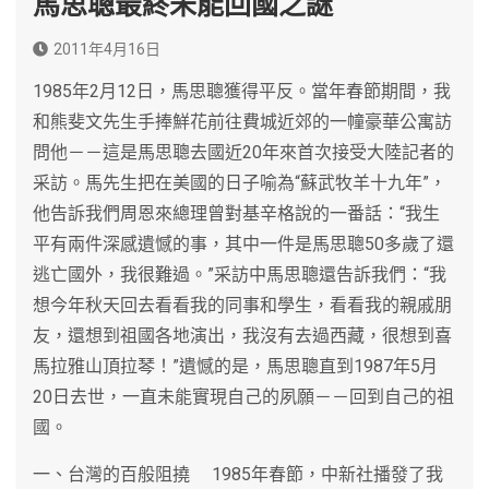
馬思聰最終未能回國之謎
2011年4月16日
1985年2月12日，馬思聰獲得平反。當年春節期間，我
和熊斐文先生手捧鮮花前往費城近郊的一幢豪華公寓訪
問他－－這是馬思聰去國近20年來首次接受大陸記者的
采訪。馬先生把在美國的日子喻為“蘇武牧羊十九年”，
他告訴我們周恩來總理曾對基辛格說的一番話：“我生
平有兩件深感遺憾的事，其中一件是馬思聰50多歲了還
逃亡國外，我很難過。”采訪中馬思聰還告訴我們：“我
想今年秋天回去看看我的同事和學生，看看我的親戚朋
友，還想到祖國各地演出，我沒有去過西藏，很想到喜
馬拉雅山頂拉琴！”遺憾的是，馬思聰直到1987年5月
20日去世，一直未能實現自己的夙願－－回到自己的祖
國。
一、台灣的百般阻撓 1985年春節，中新社播發了我