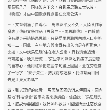
又帶回一張《晚霞》的光盤，並親自交給廣州芭蕾舞團
團長張丹丹，同樣沒有下文。直到馬思聰去世以後，
《晚霞》才由中國歌劇舞劇團在北京公演。
三、文章刺痛了自尊心 馬思聰平反不久，大陸某作家
發表了傳記文學作品《思鄉曲——馬思聰傳》。由於他
沒有親身采訪過馬思聰，只是從馬思聰國內親人口中略
知一二，因此，有些地方與事實有出入也是在所難免。
比如，文中說馬思聰“住在老人公寓，靠救濟金過活，
門可羅雀，晚景淒涼……”這些字句深深地刺痛了馬思聰
的自尊心，他用紅筆把這些字句畫上圈圈，並在旁邊寫
了一行字：“麥子先生，把我寫成這樣，我還有面目回
去見江東父老嗎?”
四、難以理解的旅費 馬思聰回國的消息傳開後，國內
某地“科技協會”曾兩次寄來邀請函，信函說：“馬思聰先
生，聽說你要回國，我們熱烈歡迎。回國所需住宿伙食