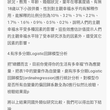
狀況，教育、年齡、婚姻狀況，童年在哪裏度過、有無
18歲以下小孩供養、性別對主觀幸福水乎均有解釋作
用，能解釋的比例分別為10％、3.2％、3％、2.2％、
1.7％、1.6％，0.9％、0.5％、0.2％，說明人們的主觀
幸福水平受多種因素的影響。這些效應估計值提示人們
的主觀幸福水平除了受本研究涉及的因素外，還受其它
因素的影響。
4.有序多分類Logistic回歸模型分析
把“總體而言，目前你覺得你的生活有多幸福”作為應變
量，把表1中的變量作為自變量，劇有序多分類Logistic
回歸模型(ordinalregression)進行統計分析。對模型巾
是否所有自變量的偏回歸系數全為0進行似然比檢驗，
檢驗結果是p
將以上結果同國外類似研究比較，我們可以得出如下結
論: