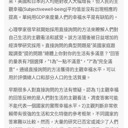
來，美國和日本的人均絕對收入大幅增長，但人民的主
觀幸福(Subjectivewell-being)平均值並沒有出現相應的
提高。單純用GDP來度量人們的幸福水平是有缺陷的。
心理學家很早就開始採用直接詢問的方法來瞭解人們對
自己生活的主觀看法和感受。該方法隨後被日益增加的
經濟學研究採用。直接詢問的典型問題是“英國家庭跟
蹤調查”提的問題:“總體上你對你的生活有多滿意？”回答
的量表有7個選擇，“1為“一點不滿意”，“7”為“完全滿
意”。通過直接詢問的方法獲得的主觀幸福水平，可以
用於評價總人口和部分人口的生活質量。
早期很多人對直接詢問的方法有懷疑，認為:1)主觀幸福
的回答反映的是人們對生活的主觀看法，凋查答案可能
不能代表一個國家的實際幸福水平。2)主觀判斷非常依
賴帶有很強的生活和文化特徵的參考框架，不同國家的
答案難以比較。然而，大量的研究已否定或減少了人們