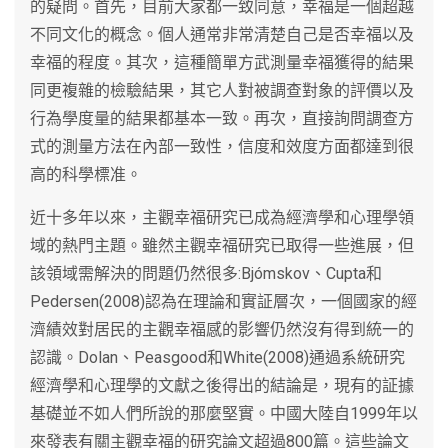
的疑問。首先，目前大家都一致同意，幸福是一個超越
不同文化的概念。個人通常非常清楚自己是否幸福以及
幸福的程度。其次，這種簡單方武測量幸福獲得的結果
同更複雜的檢驗結果，其它人對被調查對象的評價以及
行為學度量的結果都基本一致。再次，直接詢問調查方
式的測量方法在內部一致性，信度和效度方面都達到很
高的科學標准。
近十多年以來，主觀幸福研究已成為經濟學和心理學領
域的熱門主題。雖然主觀幸福研究已取得一些進展，但
該領域需解決的問題仍然很多:Bjómskov、Cupta和
Pedersen(2008)認為在理論和實証層次，一個國家的經
濟績效對居民的主觀幸福感的影響仍然沒有得到統一的
認識。Dolan、Peasgood和White(2008)通過系統研究
經濟學和心理學的文獻之後得出的結論是，現有的証據
基礎並不如人們所說的那麼堅實。中國大陸自1999年以
來發表有關主觀幸福的研究論文超過800篇。這些論文