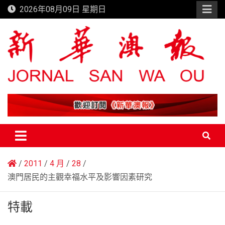
Skip
2026年08月09日 星期日
to
content
新華澳報
2011
4 月
28
澳門居民的主觀幸福水平及影響因素研究
特載