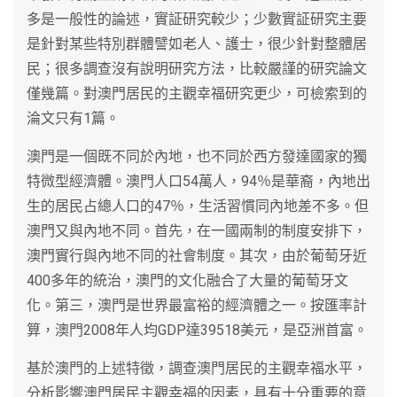
多是一般性的論述，實証研究較少；少數實証研究主要
是針對某些特別群體譬如老人、護士，很少針對整體居
民；很多調查沒有說明研究方法，比較嚴謹的研究論文
僅幾篇。對澳門居民的主觀幸福研究更少，可檢索到的
淪文只有1篇。
澳門是一個既不同於內地，也不同於西方發達國家的獨
特微型經濟體。澳門人口54萬人，94％是華裔，內地出
生的居民占總人口的47％，生活習慣同內地差不多。但
澳門又與內地不同。首先，在一國兩制的制度安排下，
澳門實行與內地不同的社會制度。其次，由於葡萄牙近
400多年的統治，澳門的文化融合了大量的葡萄牙文
化。第三，澳門是世界最富裕的經濟體之一。按匯率計
算，澳門2008年人均GDP達39518美元，是亞洲首富。
基於澳門的上述特徵，調查澳門居民的主觀幸福水平，
分析影響澳門居民主觀幸福的因素，具有十分重要的意