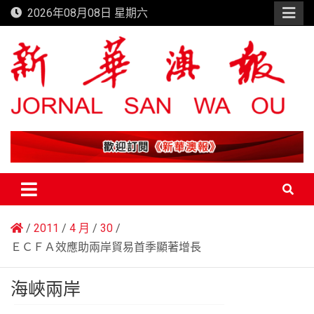
Skip
2026年08月08日 星期六
to
content
新華澳報
2011
4 月
30
ＥＣＦＡ效應助兩岸貿易首季顯著增長
海峽兩岸