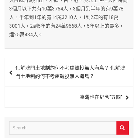
大陸統計局指出，外籍、台、港、澳人士住在大陸時間
3個月以下共有10萬3754人，3個月到半年的有9萬78
人，半年到1年的有14萬3210人，1到2年的有18萬
3001人，2到5年的有24萬9668人，5年以上的最多，
達25萬434人。
文
化解澳門土地制約何不考慮競投無人海島？ 化解澳
章
門土地制約何不考慮競投無人海島？
導
覽
臺灣也在紀念“五四”
S
e