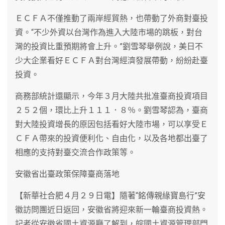
ＥＣＦＡ不僅推動了兩岸經貿熱，也帶動了外商對臺投
資。“不少外資以台灣作為進入大陸市場的跳板，對台
灣的投資比重預期將會上升。”劉雪琴舉例說，美日不
少大企業看好ＥＣＦＡ對台灣經濟發展帶動，紛紛赴臺
投資。
商務部統計還顯示，今年３月大陸共批准臺商投資項目
２５２個，環比上升１１１．８％。劉雪琴認為，臺商
對大陸投資增長的原因包括看好大陸市場，可以享受Ｅ
ＣＦＡ帶來的投資便利化、自由化，以及各地都出臺了
相應的支持對臺交流合作政策等。
安徽省出臺政策保障臺商落地
【新華社合肥４月２９日電】隨著“銘傳親緣寶島行”安
徽訪問團近日返回，安徽省將迎來新一輪臺商投資熱。
記者從安徽省國土資源廳了解到，皖國土資源管理部門