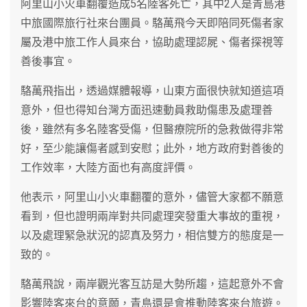
阿里山小火車翻覆造成5名陸客死亡，其中2人是青島港
中旅國際旅行社來台團員。駱萬飛今天即陪同死傷者家
屬及港中旅工作人員來台，協助處理認屍、傷者探視等
善後事宜。
駱萬飛指出，透過媒體報導，山東方面很快就知道這項
意外，但也得知台灣方面迅速動員救助傷患及處理善
後，雖然有多名陸客受傷，但醫療院所的急救做得非常
好，至少能讓傷者感到安慰；此外，地方政府對善後的
工作效率，大陸方面也有高度評價。
他表示，阿里山小火車翻覆的意外，儘管大家都不願意
看到，但也證明兩岸對共同處理突發重大事故的重視，
以及處理緊急狀況的認真及努力，相信雙方的態度是一
致的。
駱萬飛說，兩岸觀光客互訪是大勢所趨，這起意外不會
影響陸客來台的意願，青島還是會推動陸客來台旅遊。