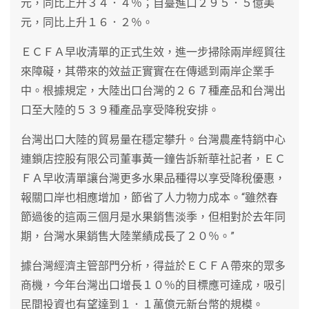
元，同比上升３４．４％；自臺進口２９５．５億美
元，同比上升１６．２％。
ＥＣＦＡ早收清單的正式生效，進一步掃除兩岸經貿往
來障礙，其帶來的效益正實實在在傳遞到兩岸企業手
中。根據規定，大陸出口台灣的２６７種產品和台灣出
口至大陸的５３９種產品享受降稅安排。
台灣出口大陸的貿易量在穩定攀升。台灣農產特銷中心
連鎖店控股有限公司董事黃一鐘告訴新華社記者，ＥＣ
ＦＡ早收清單讓台灣更多水果品種得以享受降稅優惠，
報關口岸也相應增加，節省了人力物力成本。“雖然春
節過後的這兩三個月是水果銷售淡季，但相對於去年同
期，台灣水果銷售大陸業績成長了２０％。”
據台灣經濟主管部門分析，得益於ＥＣＦＡ帶來的眾多
商機，今年台灣出口增長１０％的目標應可達成，吸引
民間投資也有望達到１．１萬億元新台幣的規模。