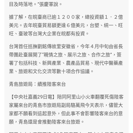
目及時落地。”張慶軍說。
據了解，在皖臺商已逾１２００家，總投資額１．２億
美元。去年皖臺貿易額更達６億美元，台塑、統一、旺
旺、臺玻等台灣大企業在皖都有投資。
台灣首任巡撫劉銘傳故里安徽省，今年４月中旬由省長
帶團赴臺展開了“親情之旅、展示之旅、合作之旅”，簽
署了包括科技、新興產業、農產品貿易、現代中醫藥產
業、旅遊和文化交流等數十項合作協議。
青島旅遊局：續推陸客來台
【中央社嘉義29日電】陪同阿里山小火車翻覆死傷陸客
家屬來台的青島市旅遊局副局駱萬飛今天表示，儘管大
家都不願看到這起意外，但此事不會影響陸客來台的意
願，青島還是會推動陸客來台旅遊。