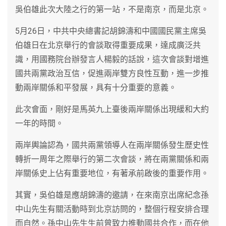
吳伯雄此次大陸之行的第一站，不是南京，而是北京。
5月26日，中共中央總書記胡錦濤和中國國民黨主席吳
伯雄日在北京舉行的會談取得重要成果，達成廣泛共
識，用國務院台辦發言人楊毅的話說，這次會談對增進
國共兩黨政治互信，促進兩岸雙方良性互動，進一步推
動兩岸關係和平發展，具有十分重要的意義。
此次會面，剛好是馬英九上臺後兩岸關係出現緩和大約
一年的時間。
兩岸輿論認為，國共兩黨領導人在兩岸關係發生歷史性
轉折一周年之際舉行的第二次會談，將在兩黨關係和兩
岸關係史上佔有重要地位，有著承前啟後的重要作用。
其實，吳伯雄是應胡錦濤的邀請，在來南京出席紀念孫
中山先生有關活動時到北京訪問的，整個行程安排合理
而自然。孫中山先生生前曾致力推動國共合作，而在他