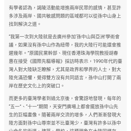
有學者認為，謁陵活動能增進兩岸民眾的感情，甚至許
多涉及兩岸、國共敏感問題的區域都可以從孫中山身上
找到解決之道。
“我第一次到大陸就是去廣州參加‘孫中山與亞洲’學術會
議，如果沒有孫中山作為紐帶，我的大陸行可能還會推
遲幾年。”原國民黨幹部、現任香港珠海學院教授胡春
惠在接受《國際先驅導報》採訪時表示，1990年代的臺
灣人對大陸缺乏瞭解，尤其是政界和學界的人士，對大
陸充滿恐懼，覺得雙方沒有共同語言，孫中山打開了兩
岸在歷史文化上的突破口。
而更多的臺灣學者到過北京後，會驚訝地發現，每年的
“五一”、“十一”期間，天安門廣場上都會擺放孫中山先
生的巨幅畫像。隨著兩岸交流的增多，人們漸漸發現大
陸方面對孫中山尊崇並不比臺灣少，臺灣有許多以孫中