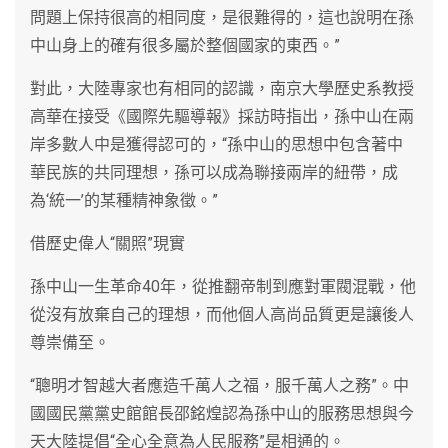
問題上保持很高的相同度，是很難得的，這也說明在孫
中山身上的確有很多屬於整個國家的東西。”
對此，大陸專家也有相同的認識，南京大學歷史系教授
高華在接受《國際先驅導報》採訪時指出，孫中山在兩
岸多數人中是獲得認可的，“孫中山的思想中包含著中
華民族的共同理想，孫可以成為聯接兩岸的紐帶，成
為‘統一’的某種精神象徵。”
借歷史偉人“關照”現實
孫中山一生革命40年，從推翻帝制到應對軍閥混戰，他
從沒有放棄自己的理想，而他個人高尚品質更是讓後人
尊崇備至。
“聰明才智越大者應造千萬人之福，服千萬人之務”。中
國國民黨黨史館館長邵銘煌認為孫中山的服務思想與今
天大陸提倡“全心全意為人民服務”是相通的。