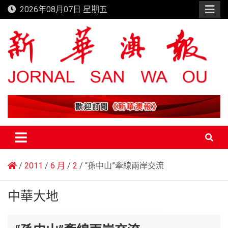
Skip
2026年08月07日 星期五
to
content
新華澳報
2011
6 月
2
“孫中山”牽線兩岸交流
中華大地