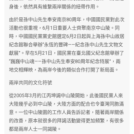
身後，依然具有維繫兩岸關係的紐帶作用。
由於是孫中山先生奉安南京80周年，中國國民黨對此次
活動也很重視，6月1日重要人士齊聚南京中山陵。同
時，中國國民黨黨史館選定6月2日起與上海孫中山故居
紀念館聯合舉辦“永恆的豐碑——紀念孫中山先生文物文
獻展”。早在5月21日，國民黨在臺北國父紀念館舉辦了
“巍巍中山魂——孫中山先生奉安80周年紀念特展”，兩
地交相輝映，為兩岸今後的類似合作打開了新局面。
兩岸共同的文化符號
從2005年3月的江丙坤謁中山陵開始，此後國民黨人來
大陸幾乎必到中山陵，大陸方面的配合也令臺灣同胞滿
意。一位中山陵園的工作人員告訴記者，隨著兩岸關係
的改善，原本就很多的拜謁活動變得更加頻繁，有很多
都是兩岸人士一同謁陵。