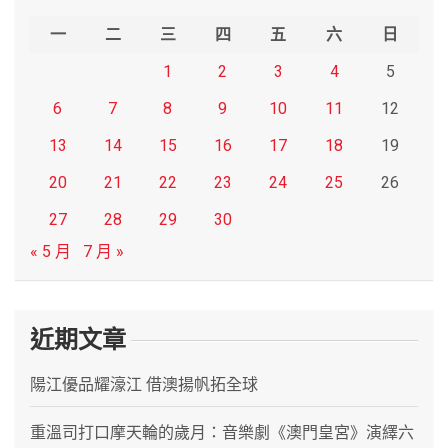
h
一
二
三
四
五
六
日
1
2
3
4
5
6
7
8
9
10
11
12
13
14
15
16
17
18
19
20
21
22
23
24
25
26
27
28
29
30
« 5 月
7 月 »
近期文章
陽江優品耀濠江 借澳揚帆拓全球
重溫司打口摩天輪的歲月：音樂劇《澳門皇宮》演繹六