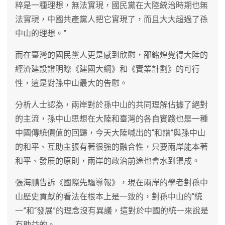
粹是一種理想，無法實現，國民黨在大陸統治時期也無
法實現，中國共產黨人把它實現了，而且大大超過了孫
中山的理想。”
而在臺灣的國民黨人更是感到欣慰，邵銘煌覺得大陸的
經濟建設證明瞭《建國大綱》和《實業計劃》的可行
性，這是對孫中山最大的告慰。
分析人士認為，兩岸對於孫中山的共同理解佔據了絕對
的主流，孫中山思想在大陸和臺灣的各自實踐也是一種
中國傳統價值的回歸，今天大陸喊出的“和諧”與孫中山
的和平、互助主張有著很強的融合性，只要兩岸能本著
和平、發展的原則，兩岸的政治前途也會水到渠成。
張海鵬告訴《國際先驅導報》，現在兩岸的學者對孫中
山歷史貢獻的看法在根本上是一致的，對孫中山的“統
一”和“發展”的理念沒有異議，這對於中國的統一來說是
有助益的。