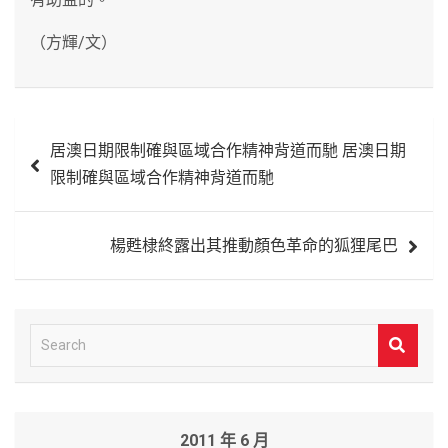
（方輝/文）
文
居澳日期限制確與區域合作精神背道而馳 居澳日期
章
限制確與區域合作精神背道而馳
導
覽
楊甦棣終露出其推動顏色革命的狐狸尾巴
S
e
a
r
2011 年 6 月
c