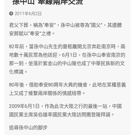
“孫中山”牽線兩岸交流
2011年6月2日
君父下葬，稱為“奉安”，孫中山被尊為“國父”，其遺體
安葬賦以“奉安”之禮。
82年前，當孫中山先生的靈柩離開北京奔赴南京時，兩
地數十萬民眾為他送迎，6月1日，在孫中山奉安南京的
那一刻，坐落於紫金山的中山陵也成了中華民族新的文
化標識。
80年後，借助奉安80周年大典的機會，此地在某種意義
上又成了維繫兩岸關係的情感紐帶。
2009年6月1日，作為此次大陸之行的最後一站，中國
國民黨主席吳伯雄率國民黨大陸訪問團登陵拜謁。
追尋孫中山的腳步