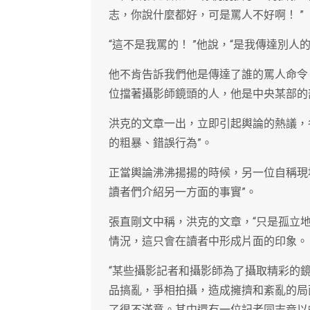
志，你說什麼都好，可是罵人不好啊！ ”
“這不是我罵的！ ”他說，“是我傳達別人的
他不肯告訴我們他是傳達了誰的罵人命令
位擋著攝影師鏡頭的人，他是中央某部的
洪克的文章一出，立即引起輿論的熱議，
的粗暴、錯誤行為”。
正當輿論沸沸揚揚的時候，另一位自稱現
讀者們介紹另一方面的事實”。
張直剛文中稱，洪克的文章，“只是孤立
情況，這只會在讀者中形成片面的印象。 
“某些攝影記者和攝影師為了攝取精彩的
品搞亂，爭相拍攝，造成擁擠和紊亂的局
了很不滿意。其中還有一位記者同志竟以