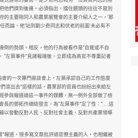
把他們擠到後邊。必須指出，擋住鏡頭的往往不是別
府的主要陪同人和農業展覽會的主要介紹人之一，‘那
任而論，他‘站到劉少奇同志和伏老的前面’未必有不
邊倒的勢頭。相反，他的行為被看作是“自覺或不自
。 “左葉事件”見諸報端後，立即成為高官不尊重記者
協會的一次專門座談會上，左葉承認自己的工作態度
你們滾出去”這樣的話，農業部的官員也紛紛出來給左
經參與報道過這一事件的媒體，無一例外全部做了檢
長的鄧拓作總結發言，為“左葉事件”定了性：“……這
藉以發動反對人民、反對社會主義、反對共產黨領導
“失實”報道，很多寫文章批評過官僚主義的人，也相繼被