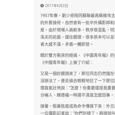
2011年6月2日
1957年春，劉少奇陪同蘇聯最高蘇維
的外賓接待，自然會有一批中外攝影師和
是，由於現場人員較多，秩序很混亂，特
洛夫的前面，擋住鏡頭，很多原本可以呈
者大感不滿，矛盾一觸即發。
關於雙方衝突的經過，《中國青年報》的
《中國青年報》上做了介紹：
又是一個好鏡頭來了，那位同志仍然擋在
沒辦法了，便走過去輕輕地拉了一下那位
理直氣壯地說：“怎麼！你重要還是我重
分嚇人，韓德福一時摸不清是怎麼回事，
接著，粗暴態度成為命令傳達下來：外交
一位攝影記者說：“你們別擠了，再擠就叫