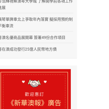
岑浩輝視察澳琴大學城 了解開學前各項工作
進展
橫琴單牌車北上爭取年內落實 擬採用預約制
平衡車流
粵澳名優商品展開幕 簽署49份合作項目
粵在澳成功發行25億人民幣地方債