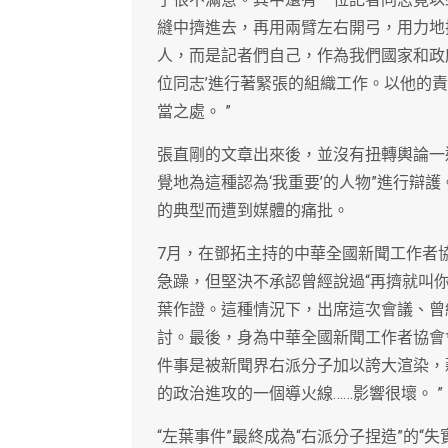
縫中擠進去，再用兩臂左右開弓，用力地
人，而是記者們自己，作為我們國家和政
位同志’進行著緊張的組織工作。以他的責
當之處。 ”
張直剛的文章出來後，並沒有扭轉輿論一
覺地為這種認為‘我重要’的人物”進行辯護
的典型而遭到媒體的痛批。
7月，在鄧拓主持的中華全國新聞工作者
急躁，但堅決不承認曾經說過“再擠就叫
葉作證。這種情況下，出席這次會議、曾
討。最後，身為中華全國新聞工作者協會會
件事是被新聞界右派分子加以誇大渲染，
的政治進攻的一個導火線……影響很壞。 ”
“左葉事件”最終成為“右派分子捏造”的