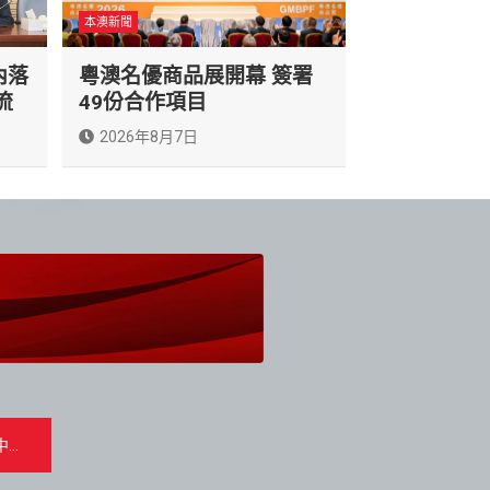
本澳新聞
內落
粵澳名優商品展開幕 簽署
流
49份合作項目
2026年8月7日