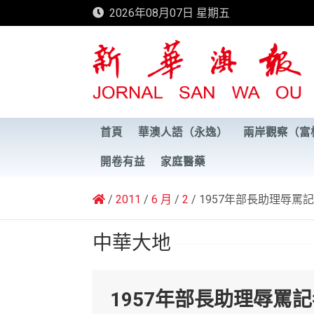
Skip
2026年08月07日 星期五
to
content
新華澳報
首頁
華澳人語（永逸）
兩岸觀察（富
開卷有益
家庭醫藥
2011
6 月
2
1957年部長助理辱罵
中華大地
1957年部長助理辱罵