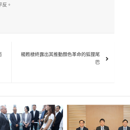
平反。
而
楊甦棣終露出其推動顏色革命的狐狸尾
巴