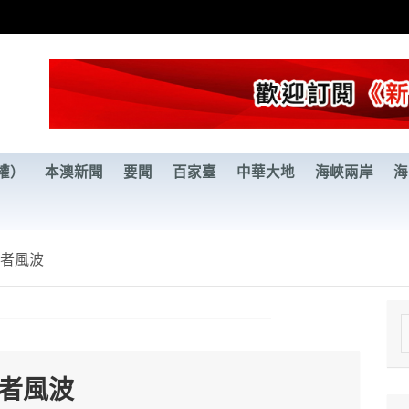
權）
本澳新聞
要聞
百家臺
中華大地
海峽兩岸
海
記者風波
e
a
記者風波
r