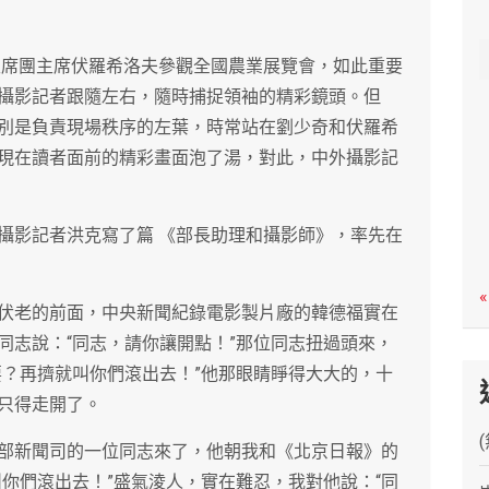
c
h
埃主席團主席伏羅希洛夫參觀全國農業展覽會，如此重要
攝影記者跟隨左右，隨時捕捉領袖的精彩鏡頭。但
別是負責現場秩序的左葉，時常站在劉少奇和伏羅希
現在讀者面前的精彩畫面泡了湯，對此，中外攝影記
攝影記者洪克寫了篇 《部長助理和攝影師》，率先在
«
伏老的前面，中央新聞紀錄電影製片廠的韓德福實在
同志說：“同志，請你讓開點！”那位同志扭過頭來，
要？再擠就叫你們滾出去！”他那眼睛睜得大大的，十
只得走開了。
部新聞司的一位同志來了，他朝我和《北京日報》的
你們滾出去！”盛氣淩人，實在難忍，我對他說：“同