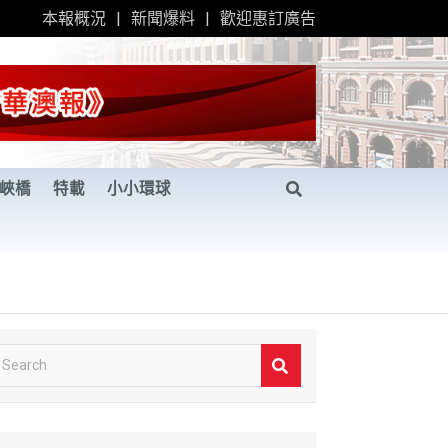
本報概況
新聞爆料
歡迎惠訂廣告
峽橋
特載
小小環球
S