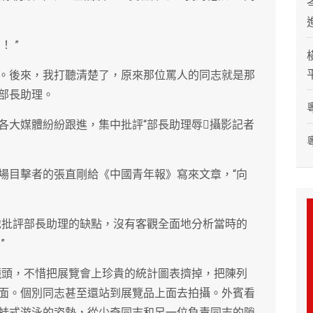
！ ”
。後來，我打聽清楚了，原來那位罵人的同志就是那
部長助理。
各大媒體紛紛跟進，集中批評“部長助理辱攝影記者
場目擊者的張直剛給《中國青年報》寫來文章，“向
地批評部長助理的缺點，沒有客觀全面地分析當時的
”
鏡頭，不惜把展覽會上珍貴的統計圖表擠掉，把陳列
面。個別同志甚至還站到展覽品上面去拍攝。外賓看
蛙式游泳的姿勢，從少奇同志和另一位負責同志的隙