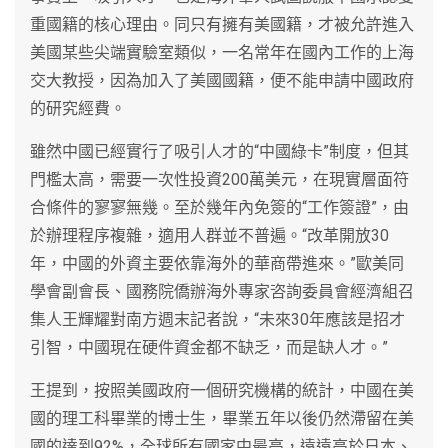
重國籍的核心理由。同只有擁有美國籍，才被允許進入
美國某些尖端實驗室類似，一名常年在國內工作的上海
交大教授，因為加入了美國國籍，便不能申請中國政府
的研究經費。
雖然中國已經實行了吸引人才的“中國綠卡”制度，但其
門檻太高，需要一次性投資200萬美元，在現實層面符
合條件的寥寥無幾。至於幾年內免簽的“工作簽證”，由
於辦理程序複雜，適用人群並不普遍。“改革開放30
年，中國的外資主要依靠海外的華商帶進來。”歐美同
學會副會長、國務院僑辦海外專家咨詢委員會經濟組召
集人王輝耀對南方週末記者說，“未來30年應該是招才
引智，中國現在硬件資金都不缺乏，而是缺人才。”
王提到，按照美國政府一個研究機構的統計，中國在美
國的理工科畢業的博士生，畢業五年以後仍然滯留在美
國的達到92%，全球所有國家中最高，遠遠高於日本、