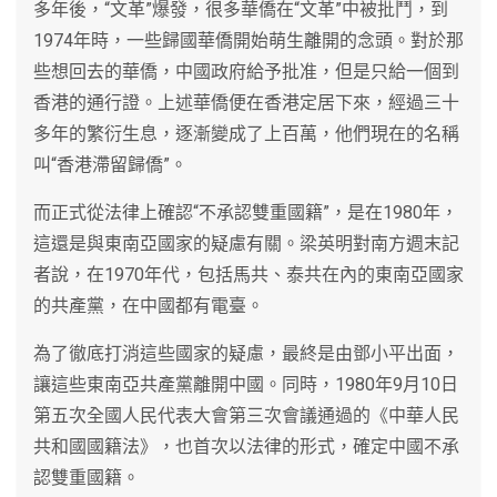
多年後，“文革”爆發，很多華僑在“文革”中被批鬥，到
1974年時，一些歸國華僑開始萌生離開的念頭。對於那
些想回去的華僑，中國政府給予批准，但是只給一個到
香港的通行證。上述華僑便在香港定居下來，經過三十
多年的繁衍生息，逐漸變成了上百萬，他們現在的名稱
叫“香港滯留歸僑”。
而正式從法律上確認“不承認雙重國籍”，是在1980年，
這還是與東南亞國家的疑慮有關。梁英明對南方週末記
者說，在1970年代，包括馬共、泰共在內的東南亞國家
的共產黨，在中國都有電臺。
為了徹底打消這些國家的疑慮，最終是由鄧小平出面，
讓這些東南亞共產黨離開中國。同時，1980年9月10日
第五次全國人民代表大會第三次會議通過的《中華人民
共和國國籍法》，也首次以法律的形式，確定中國不承
認雙重國籍。