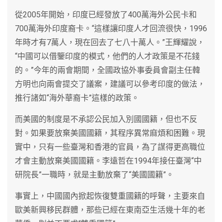
從2005年開始，印度已經發放了400萬海外公民卡和
700萬海外印度裔卡。“這樣讓印度人才回流很快，1996
年時才有7萬人，現在回去了七八十萬人。”王輝耀說，
“中國可以借鑒印度的模式，他們的人才政策是不花錢
的。”今年的兩會期間，全國政協外事委員會副主任韓
方明也向兩會提交了議案，建議可以參考印度的做法，
推行諸如“海外華裔卡”這樣的政策。
而美國的制度是不承認公民加入別國國籍，但也不反
對。如果要放棄美國國籍，其程序異常麻煩和困難。現
實中，只有一些臺灣和香港的官員，為了謀得更高職位
才會主動放棄美國國籍。李遠哲在1994年接任臺灣“中
研院長”一職時，就是主動放棄了“美國國籍”。
事實上，中國國內掀起恢復雙重國籍的呼聲，主要來自
歐美新興移民群體，那些已經在東南亞生活幾十年的老