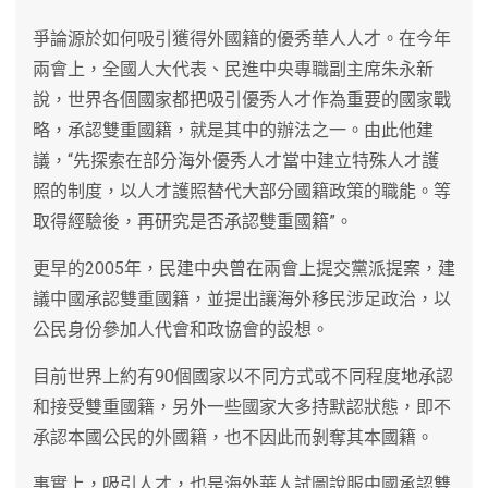
爭論源於如何吸引獲得外國籍的優秀華人人才。在今年
兩會上，全國人大代表、民進中央專職副主席朱永新
說，世界各個國家都把吸引優秀人才作為重要的國家戰
略，承認雙重國籍，就是其中的辦法之一。由此他建
議，“先探索在部分海外優秀人才當中建立特殊人才護
照的制度，以人才護照替代大部分國籍政策的職能。等
取得經驗後，再研究是否承認雙重國籍”。
更早的2005年，民建中央曾在兩會上提交黨派提案，建
議中國承認雙重國籍，並提出讓海外移民涉足政治，以
公民身份參加人代會和政協會的設想。
目前世界上約有90個國家以不同方式或不同程度地承認
和接受雙重國籍，另外一些國家大多持默認狀態，即不
承認本國公民的外國籍，也不因此而剝奪其本國籍。
事實上，吸引人才，也是海外華人試圖說服中國承認雙