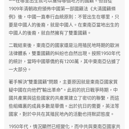
——在哪里出生就可以獲得哪個地方的國籍。但自從
1909年清朝政府頒佈中國第一部國籍法《大清國籍條
例》後，中國一直奉行血統原則：不管出生在哪里，只
要是中國人的後裔，就是中國人。在東南亞當地出生的
中國人的後裔，就自然擁有了雙重國籍。
二戰結束後，東南亞的國家還是沿用殖民地時期的歐洲
法律體系，雙重國籍的糾紛也自然出現。按照1950年代
的統計，當時中國華僑約有1200萬，其中東南亞佔據了
一大部分。
著手解決“雙重國籍”問題，主要原因就是東南亞國家質
疑中國在向他們“輸出革命”。此前的抗日戰爭時期，中
國共產黨與這些國家的共產黨建立了密切的聯繫，而這
些組織裏的成員多數是華僑。出於抗日的需要，英法等
國家，對於中共在其殖民地內的活動也持默認態度。
1950年代，情況顯然已經變化，而中共與東南亞國家共