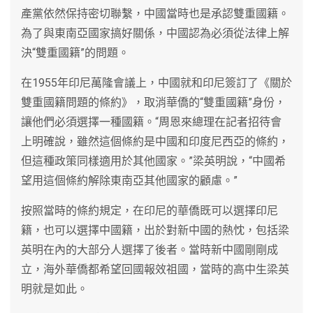
產黨依然保持密切聯繫，中國當時也是承認雙重國籍。
為了與東南亞國家搞好關係，中國認為必須從法律上解
決“雙重國籍”的問題。
在1955年印尼萬隆會議上，中國就和印尼簽訂了《關於
雙重國籍問題的條約》，取消華僑的“雙重國籍”身份，
讓他們必須選擇一種國籍。“周恩來總理在記者招待會
上明確說，雖然這個條約是中國和印度尼西亞的條約，
但這種政策同樣適用於其他國家。”梁英明說，“中國希
望用這個條約解除東南亞其他國家的顧慮。”
按照當時的條約規定，在印尼的華僑既可以選擇印尼
籍，也可以選擇中國籍，出於對新中國的熱忱，包括梁
英明在內的大部分人選擇了後者。當時新中國剛剛成
立，海外華僑都希望回國報效祖國，當時的高中生梁英
明就是如此。