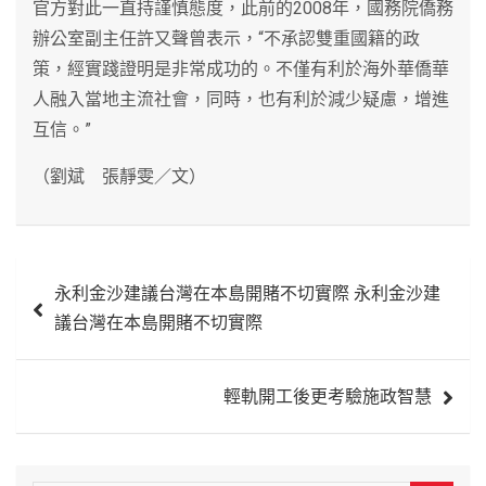
官方對此一直持謹慎態度，此前的2008年，國務院僑務
辦公室副主任許又聲曾表示，“不承認雙重國籍的政
策，經實踐證明是非常成功的。不僅有利於海外華僑華
人融入當地主流社會，同時，也有利於減少疑慮，增進
互信。”
（劉斌 張靜雯／文）
文
永利金沙建議台灣在本島開賭不切實際 永利金沙建
章
議台灣在本島開賭不切實際
導
覽
輕軌開工後更考驗施政智慧