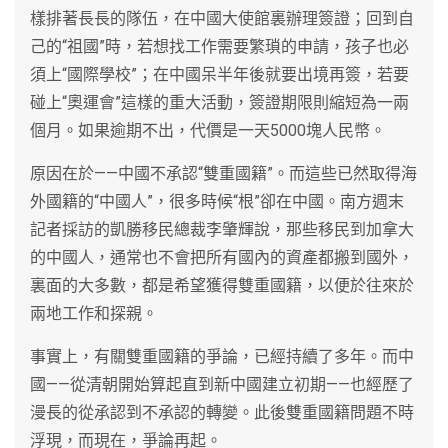
樣排著長長的隊伍，在中國大使館裏辦理簽證；回到自
己的“祖國”時，若想找工作需要繁瑣的申請，孩子也必
須上“國際學校”；在中國呆半年後就要出境再簽，若要
碰上“奧運會”這樣的重大活動，簽證期限則縮短為一兩
個月。如果逾期不出，代價是一天5000塊人民幣。
原因在於——中國不承認“雙重國籍”。而這些已然取得海
外國籍的“中國人”，很多時候“根”卻在中國。南方週末
記者採訪的凱勝移民總裁李肇輝說，那些移民到加拿大
的中國人，通常也不會把所有國內的資產都搬到國外，
裏面的大多數，都是希望獲得雙重國籍，以便於往來於
兩地工作和探親。
事實上，有關雙重國籍的爭論，已經持續了多年。而中
國——從清朝開始算起直到新中國建立初期——也經歷了
漫長的從承認到不承認的轉變。此後雙重國籍問題不時
浮現，而現在，爭論再起。