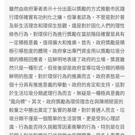
雖然由政府筆者表示十分出面以獎勵的方式推動市民踐
行環保確實有功利化之嫌。但筆者認為，不管是對於普
及新生活理念和環保生態觀，還是對於固化人們的理性
綠色行為，對環保行為進行獎勵在當前階段確實是具有
一定積極意義，值得擴大和推廣。首先，政府獎勵是積
極引導態度的體現。政府拿出專門資金用以獎勵垃圾分
類的積極回應者，這鮮明地表達了政府的立場，獎賞雖
然只是一種形式，但背後卻是政府宣導垃圾分類的積極
鮮明的態度，對於環保行為的推廣而言，政府表態是一
個十分具有推進意義的舉動。政府的肯定和支持，這對
於生活垃圾分類處理行為而言，無疑是一種極具意義的
“風向標”。其次，政府獎勵為環保理念在與陳規陋習的
較量之中勝出奠定了紮實的基礎。對於普通人而言，垃
圾分類不僅是一個簡單的生活習慣，更是受到心理認
識、行為能否持久挑戰等因素衝擊的行為，特別是在目