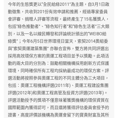
今年的生態獎更以“全民給綠2011”為主題，自3月1日啟
動徵集，共收到201份有效申請和推薦，經過專家委員
會評審、捐贈人評審等流程，最終產生了15名獲獎人，
包括“綠色推動者”、“綠色知行者”和“綠色生活者”三大類
別，以及一名以線民轉發和評論統計頒出的“WEIBO給
綠獎”；今年6月5日世界環境日當天，索契2014奧組委
與“索契奧運建築集團” 亦聯合宣佈，雙方將共同評選出
採用高效環保方案的奧運工程項目並予以獎勵。此項活
動的兩大目的分別為：鼓勵相關機構採用創新方式保護
環境，同時確保所有工程均採納最成功的環保方案。評
選活動將按照參與奧運工程的不同主體分為三大項目，
包括：奧運工程機構評選(2011年)、奧運工程建設集團
評選(2012年)和奧運工程高管及投資方評選(2013年)。
評選活動授予的獎項不僅意味著獲獎機構的環保資質在
國際範圍內獲得認可，而且還將獲得評估委員會授予的
證書，高度評價該機構為奧運會留下的寶貴財富及其所