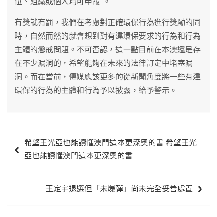
位、組織或個人均可申報”。
有獎就有罰，我們在考慮對正確環保行為進行獎勵的同
時，自然而然的就會想到對有違環保要求的行為和行為
主體的懲戒問題。不可否認，這一點目前在本澳還是存
在不少漏洞的，希望能夠在未來的法律訂定中堵塞漏
洞。而在當前，傳媒應該更多的從新聞角度將一些有違
環保的行為的主體和行為予以披露，給予警示。
文
希望王光亞也能讀懂澳門這本更深奧的書 希望王光
章
亞也能讀懂澳門這本更深奧的書
導
覽
王定宇退選但「未爆彈」尚未完全妥善處置