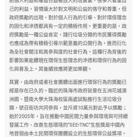
前個人利益和權益日益被放大的現實裏，很多人看重自
己的利益，習慣遠大於對文明和公益的恪守和尊重，但
政府獎勵的出現，對於個人行為的引導、對於環保理念
的固化和滲透都具有一定的積極作用。更重要的是，政
府獎勵是一種公益肯定，踐行垃圾分類的市民獲得獎勵
也應成為帶有積極引導示範意義的公開行為，進而衍化
為全社會關注和高參與度的社會行為，這種行為背後的
影響如果能體現在環保生態理念的滲透和環保行為的固
化與普及上，其後續效應將更加樂觀。
其實，由政府或者社會團體出面進行環保行為的獎勵已
經是存在已久的。臨近的珠海市政府就曾在五洲花城澳
洲園、暨南大學大珠海校區兩處試點推行生活垃圾分
類，號召街坊共同參與，並斥資10萬元對此予以獎勵；
始於2005年，旨在推動中國民間力量參與環境與可持續
發展工作、改善生態環境的“SEE•TNC”生態獎是中國內
地首個由本土民間環保團體設立的生態環保公益獎項，