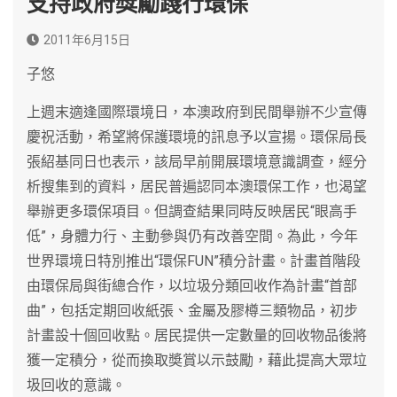
支持政府獎勵踐行環保
2011年6月15日
子悠
上週末適逢國際環境日，本澳政府到民間舉辦不少宣傳
慶祝活動，希望將保護環境的訊息予以宣揚。環保局長
張紹基同日也表示，該局早前開展環境意識調查，經分
析搜集到的資料，居民普遍認同本澳環保工作，也渴望
舉辦更多環保項目。但調查結果同時反映居民“眼高手
低”，身體力行、主動參與仍有改善空間。為此，今年
世界環境日特別推出“環保FUN”積分計畫。計畫首階段
由環保局與街總合作，以垃圾分類回收作為計畫“首部
曲”，包括定期回收紙張、金屬及膠樽三類物品，初步
計畫設十個回收點。居民提供一定數量的回收物品後將
獲一定積分，從而換取奬賞以示鼓勵，藉此提高大眾垃
圾回收的意識。