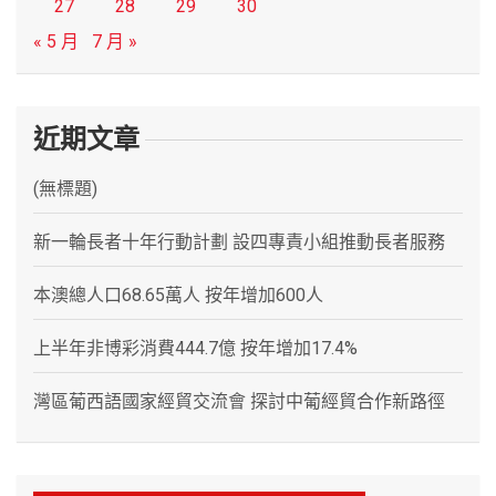
27
28
29
30
« 5 月
7 月 »
近期文章
(無標題)
新一輪長者十年行動計劃 設四專責小組推動長者服務
本澳總人口68.65萬人 按年增加600人
上半年非博彩消費444.7億 按年增加17.4%
灣區葡西語國家經貿交流會 探討中葡經貿合作新路徑