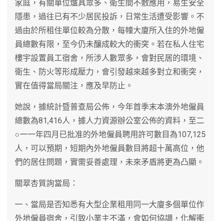
家庭，有關單位爐具眾多、衛生間不敷應用，易生安全
隱患，過往已有不少居民投訴，日常生活遭受影響。不
過由於所租住單位較為分散，每幢大廈所入住的外地僱
員總數有限，至今仍未釀成較大的衝突。若在私人住宅
樓宇設置員工宿舍，所涉人數眾多，會對民居的環境、
衛生、防火等形成壓力，會引發越來越多對立和衝突，
實在值得當局關注，應及早防止。
她說，據統計暨普查局公佈，今年首季末本澳外地僱員
總數為81,416人，據人力資源辦公室公佈的資料，至二
○一一年四月已批准的外地僱員聘用許可數目為107,125
人，可以預期，短期內外地僱員數目將超十萬高位，他
們的居住問題，實需妥善處理，未來矛盾將更為凸顯。
關翠杏質詢當局：
一、當局是否知悉有大型企業租用同一大廈多個單位作
外地僱員宿舍，引致小業主不滿，會如何協調，化解衝