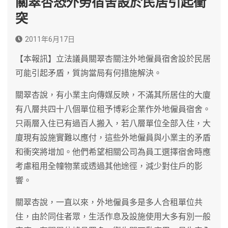
關翠杏恐外勞宿舍設於民居引起衝
突
2011年6月17日
【本報訊】立法議員關翠杏關注外地僱員宿舍設於民居
可能引起矛盾，質詢當局有何措施解決。
關翠杏說，有小業主向傳媒反映，不滿其所居住的大廈
有八層共四十八個單位租予博彩企業作外地僱員宿舍。
只兩層入住已有過百人搬入，若八層單位全部入住，大
廈現有設施實難以應付，這些外地僱員與小業主的矛盾
和衝突將增加。他們希望相關公司為員工選擇宿舍時應
考慮租用全幢物業或透過其他途徑，減少對住戶的影
響。
關翠杏說，一直以來，外地僱員多是多人合租單位共
住，由於同住者眾，生活作息及設施使用大多有別一般