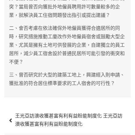
突？當局曾否向獲批外地僱員聘用許可數量較多的企
業，就解決員工住宿問題發出指引或提出建議？
二、會否考慮在依法確保外地僱員獲得合適居所的同
時，研究措施推動工廈改作外地僱員宿舍或鼓勵大型企
業、尤其是擁有土地可供發展的企業，自建獨立的員工
居所，減少員工宿舍設於普通民居所可能引發的衝突和
不便？
三、曾否研究於大型的建築工地上，興建經入則申請、
獲批准的符合居住標準要求的工人宿舍的可行性？
文
王光亞訪澳收獲甚富有利有益盼能制度化 王光亞訪
章
澳收獲甚富有利有益盼能制度化
導