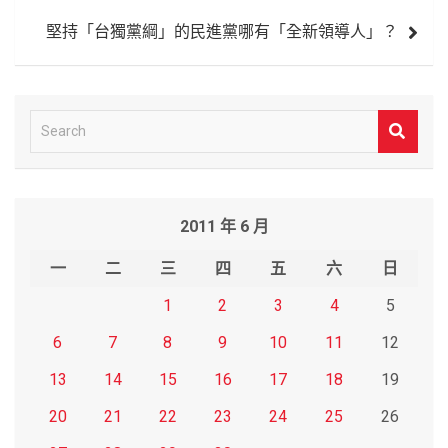
覽
堅持「台獨黨綱」的民進黨哪有「全新領導人」？
S
e
a
r
2011 年 6 月
c
h
一
二
三
四
五
六
日
1
2
3
4
5
6
7
8
9
10
11
12
13
14
15
16
17
18
19
20
21
22
23
24
25
26