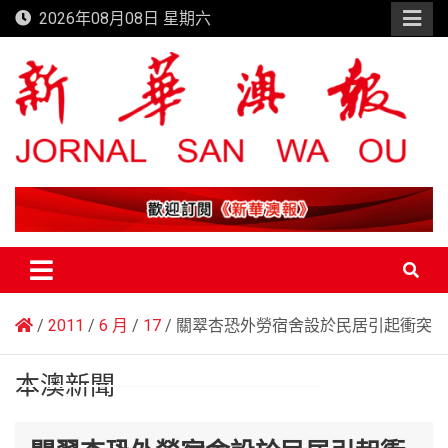
Skip
2026年08月08日 星期六
to
content
新華澳報
2011
6 月
17
關翠杏恐外勞宿舍設於民居引起衝突
本澳新聞