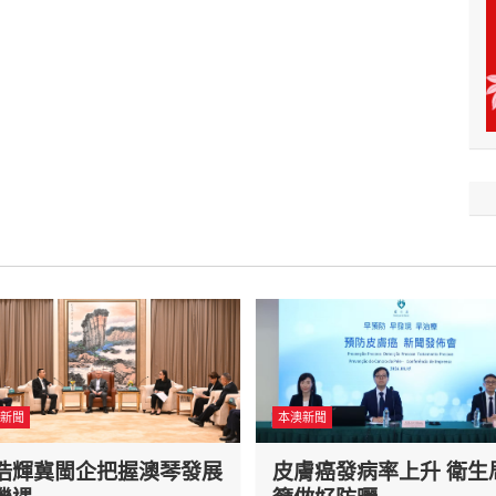
新聞
本澳新聞
浩輝冀閩企把握澳琴發展
皮膚癌發病率上升 衛生