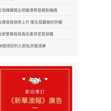
岑浩輝冀閩企把握澳琴發展新機遇
皮膚癌發病率上升 衛生局籲做好防曬
治安警察局局長伍素萍宣誓就職
28個項目列入新批非遺清單