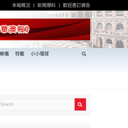
本報概況
新聞爆料
歡迎惠訂廣告
峽橋
特載
小小環球
S