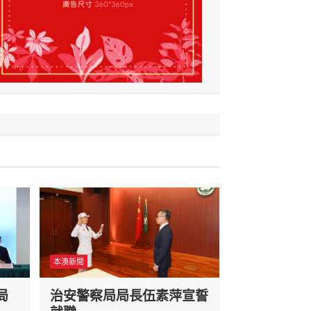
本澳新聞
局
治安警察局局長伍素萍宣誓