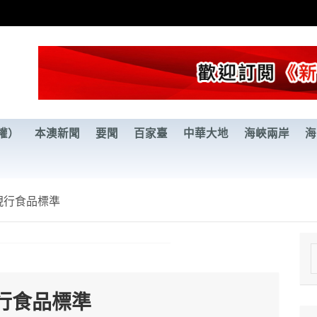
權）
本澳新聞
要聞
百家臺
中華大地
海峽兩岸
海
現行食品標準
e
a
行食品標準
r