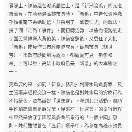
實際上，陳菊是在派系屬性上，是「新潮流系」的元老
級流員。在她參選高雄市長時，「新系」中青代骨幹幾
乎傾巢南下為她助選，並採用了「邱義仁式」的戰法，
搞了個「走路工事件」，而扭轉劣勢，以些微優勢氣走
了國民黨候選人黃俊英。陳菊當選後，又委任了大批
「新系」成員作其市政團隊成員，從副市長（劉世
芳）、市政府顧問到局處長，都處處可見「新影幢
幢」。可以說，高雄市政府已是「新系」的大本營之
一。
更重要的是，如同「新系」猛烈批判陳水扁貪腐案，及
主張兩岸經貿交流一樣，陳菊也是對陳水扁的貪腐行為
不假辭色，並為辦好「世運會」，親到北京活動，還順
手推銷高雄市是觀光業，後來在「世運會」的舉行過程
中果然是信守了國際奧委會所奉行的「一個中國」原
則。陳菊雖然曾在「五都」選舉中，為參加高雄市議員