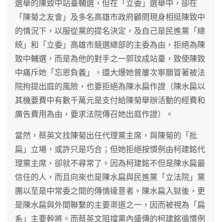
選舉的陳致中站臺輔選，但在「立委」選舉中，卻在
「陳菊之友會」及多名高雄市政府顧問現身相挺陳致中
的情況下，以服從黨的提名決定，及自己是民進黨「總
統」和「立委」高雄市競選總部的主委為由，拒絕為陳
致中輔選，而是為他的對手之一郭玟成站臺，致使陳致
中痛斥她「忘恩負義」，還大爆她曾屢次寧願冒著被法
院拘提出庭的風險，也要拒絕為陳水扁作證（陳水扁以
其機要費中有數千萬元是支付給陳菊舉辦活動的經費和
廣告費用為由，要求法院傳召她出庭作證）。
當然，蔡英文找陳菊出任代理黨主席，與陳菊的「批
扁」立場，或許只是巧合；但她拒絕按慣例由柯建銘代
理黨主席，卻就不尋常了。因為柯建銘不但是陳水扁最
信任的人，而且向來也是陳水扁與民進黨「立法院」黨
團以至是中常委之間的傳情達意者。陳水扁入獄後，更
是陳水扁與外間聯繫的主要渠道之一，因而被視為「扁
系」主要幹將。而蔡英文阻擋黨內盛傳的柯建銘循慣例