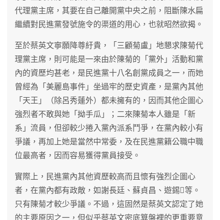
代理黨主席，其要在自己離開黨中央之前，阻斷陳水扁
繼續對民進黨發號施令的渠道的用心，也就昭然欲揭。
至於蔡英文寧願降尊紆貴，「三顧菊盧」地懇求陳菊代
理黨主席，則可能是一來由於陳菊的「黨外」活動和黨
內的資歷均甚老，是民進黨十八名創黨成員之一，而她
曾經為「美麗島事件」坐過牢的歷史資產，是黨內其他
「天王」（除呂秀蓮外）都未擁有的，因而其他企圖心
強烈者不敢與她「拗手瓜」；二來陳菊本人雖是「新
系」流員，但卻較少捲入黨內派系鬥爭，在黨內較小有
爭議，再加上她是當然中常委，及在民進黨籍公職中職
位最高者，因而容易獲得黨員接受。
實際上，民進黨內其他資歷較高而且懷有強烈企圖心
者，在黨內都有政敵，如謝長廷、蘇貞昌、遊錫等。
只有陳菊才較少爭議。不過，這固然是蔡英文認定了她
的主要原因之一，但似乎蔡英文密底算盤裡的更重要意