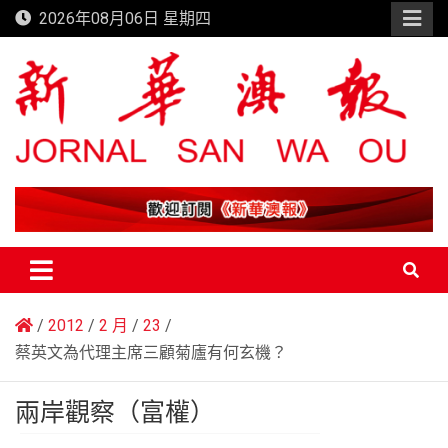
Skip
2026年08月06日 星期四
to
content
新華澳報
2012
2 月
23
蔡英文為代理主席三顧菊廬有何玄機？
兩岸觀察（富權）