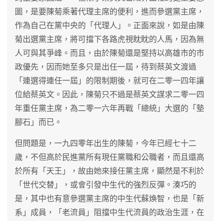
圖，是要陳菊乘著代理主席的便利，進而參選黨主席，
作為自己在黨中央的「代理人」。正面來說，如是由陳
菊出選黨主席，將可擋下各路虎視眈眈的人馬，因為無
人可與其爭峰。而且，由於陳菊還是堅持以高雄市的市
政優先，因而她至多只是出任一屆，待到蔡英文渡過
「連選得連任一屆」的限制期後，就可在二零一四年讓
位給蔡英文。因此，陳菊只不過是蔡英文謀求二零一四
年重任黨主席，為二零一六年再戰「總統」大選的「墊
腳石」而已。
但問題是，一九四零年出生的陳菊，今年已經七十二
歲，不但高於民進黨所有現任黨職和公職者，而且還高
於所有「天王」，故由她來接任黨主席，顯然是不利於
「世代交替」，或會引發中生代的強烈反彈。湊巧的
是，其中也有意參選黨主席的中生代蘇煥智，也是「新
系」成員，「老流員」阻擋中生代流員的政治生涯，在