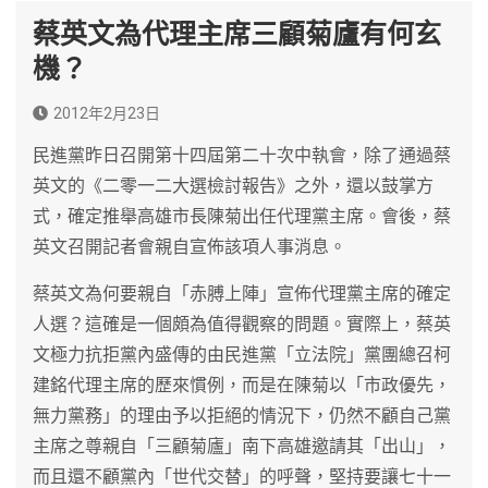
蔡英文為代理主席三顧菊廬有何玄
機？
2012年2月23日
民進黨昨日召開第十四屆第二十次中執會，除了通過蔡
英文的《二零一二大選檢討報告》之外，還以鼓掌方
式，確定推舉高雄市長陳菊出任代理黨主席。會後，蔡
英文召開記者會親自宣佈該項人事消息。
蔡英文為何要親自「赤膊上陣」宣佈代理黨主席的確定
人選？這確是一個頗為值得觀察的問題。實際上，蔡英
文極力抗拒黨內盛傳的由民進黨「立法院」黨團總召柯
建銘代理主席的歷來慣例，而是在陳菊以「市政優先，
無力黨務」的理由予以拒絕的情況下，仍然不顧自己黨
主席之尊親自「三顧菊廬」南下高雄邀請其「出山」，
而且還不顧黨內「世代交替」的呼聲，堅持要讓七十一