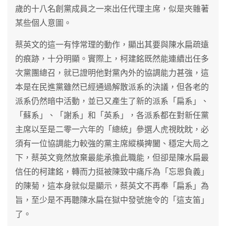
歲的十八名創黨成員之一來出任代理主席，似是夾雜著
某些個人意圖。
蔡英文的這一有悖常理的動作，顯出其要與陳水扁疏遠
的痕跡，十分明顯。實際上，柯建銘既然能連續出任多
次黨團總召，就已證明他對黨內外的協調能力甚強，這
本是在民進黨雖然已經通過解散派系的決議，但各老的
派系仍然暗中活動，並已又產生了新的派系「扁系」、
「蘇系」、「謝系」和「英系」，各派系都在對新任黨
主席以至是二零一六年的「總統」參選人虎視眈眈，必
須有一位協調能力較強的黨主席縱橫捭闔、穩定大局之
下，蔡英文竟然放棄最能承擔此職能，但卻是陳水扁最
信任的柯建銘，轉而力挺被陳致中痛斥為「忘恩負義」
的陳菊，這本身就似是顯示，蔡英文不再奉「扁系」為
旨，至少是不再聽陳水扁在獄中發號施令的「這支笛」
了。