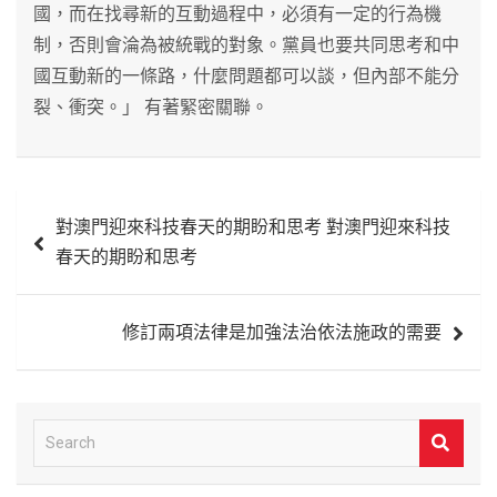
國，而在找尋新的互動過程中，必須有一定的行為機
制，否則會淪為被統戰的對象。黨員也要共同思考和中
國互動新的一條路，什麼問題都可以談，但內部不能分
裂、衝突。」 有著緊密關聯。
文
對澳門迎來科技春天的期盼和思考 對澳門迎來科技
章
春天的期盼和思考
導
覽
修訂兩項法律是加強法治依法施政的需要
S
e
a