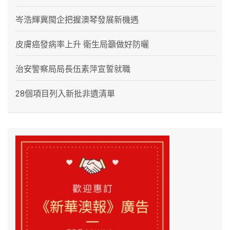
岑浩輝冀閩企把握澳琴發展新機遇
皮膚癌發病率上升 衛生局籲做好防曬
治安警察局局長伍素萍宣誓就職
28個項目列入新批非遺清單