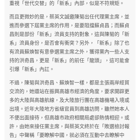
重視「世代交替」的「新系」內部，似是不符規矩。
而且更微妙的是，蔡英文誠邀陳菊出任代理黨主席，並
進而參選下屆黨主席的作用，是要阻擋蘇貞昌；而蘇貞
昌則是部份「新系」流員支持的對象，這與陳菊的「新
系」流員身份，是否會有衝突？另外，「新系」除了也
有流員蘇煥智有意參選黨主席之外，獲得黨內一些人支
持的洪奇昌，更是「新系」的前任「龍頭」，這可能會
引爆「新系」內訌。
不過，陳菊與洪奇昌、蘇煥智一樣，都是主張兩岸經貿
交流的，她還站在振興高雄市經濟的角度，要求開辟更
多的大陸與高雄航線，及大陸旅行團在高雄機場入境或
出境。近年大陸地方省級官員到高雄訪問，雖然她本人
不便出面接待，但高雄市政府相關局處卻熱情相迎。或
許，由她來接任黨主席，與蔡英文終於在「敗選檢討報
告」中聲稱「要瞭解中國，就必須在互動中去瞭解中