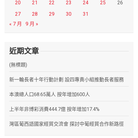
20
21
22
23
24
25
26
27
28
29
30
31
« 7 月
9 月 »
近期文章
(無標題)
新一輪長者十年行動計劃 設四專責小組推動長者服務
本澳總人口68.65萬人 按年增加600人
上半年非博彩消費444.7億 按年增加17.4%
灣區葡西語國家經貿交流會 探討中葡經貿合作新路徑