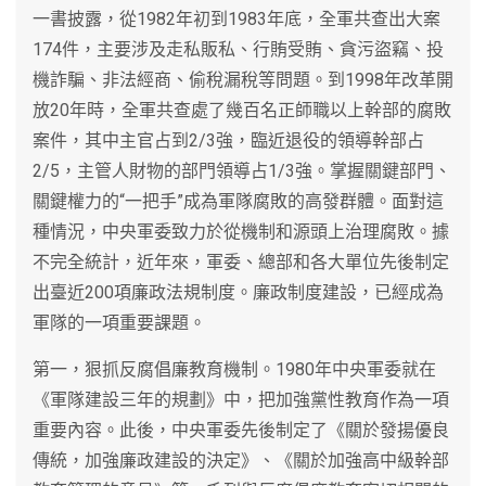
一書披露，從1982年初到1983年底，全軍共查出大案
174件，主要涉及走私販私、行賄受賄、貪污盜竊、投
機詐騙、非法經商、偷稅漏稅等問題。到1998年改革開
放20年時，全軍共查處了幾百名正師職以上幹部的腐敗
案件，其中主官占到2/3強，臨近退役的領導幹部占
2/5，主管人財物的部門領導占1/3強。掌握關鍵部門、
關鍵權力的“一把手”成為軍隊腐敗的高發群體。面對這
種情況，中央軍委致力於從機制和源頭上治理腐敗。據
不完全統計，近年來，軍委、總部和各大單位先後制定
出臺近200項廉政法規制度。廉政制度建設，已經成為
軍隊的一項重要課題。
第一，狠抓反腐倡廉教育機制。1980年中央軍委就在
《軍隊建設三年的規劃》中，把加強黨性教育作為一項
重要內容。此後，中央軍委先後制定了《關於發揚優良
傳統，加強廉政建設的決定》、《關於加強高中級幹部