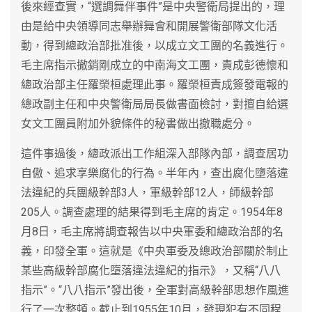
後來經查實，“選調舞伴事件”是中央警衛局提出的，理
由是給中央領導同志舉辦舞會和開展警衛部隊文化活
動，得到總政治部批准後，以成立文工團的名義進行。
毛主席指示撤銷剛成立的中南海文工團，責成彭德懷和
總政治部主任羅榮桓處理此事。羅榮桓責成簽發電報的
總政副主任和中央警衛局局長做書面檢討，對擅自給選
女文工團員附加外貌條件的秘書做出撤職處分。
這件事過後，總政派出工作組深入部隊內部，調查居功
自傲、追求享樂腐化的行為。半年內，查出腐化墮落違
法違紀的兵團級幹部3人，軍級幹部12人，師級幹部
205人。調查處理的結果得到毛主席的肯定。1954年8
月8日，毛主席將調查報告以中央軍委和總政治部的名
義，印發全軍。這就是《中央軍委及總政治部關於制止
某些高級幹部腐化墮落違法違紀的指示》，又稱“八八
指示”。“八八指示”發出後，全軍對高級幹部思想作風進
行了一次整頓。截止到1955年10月，發現犯有不同程