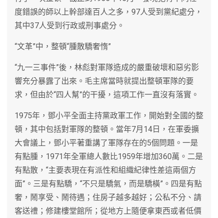
度錯誤的師以上幹部達百人之多，97人受到黨紀處分，
其中37人受到行政或刑事處分。
“文革”中，整頓“腫散驕奢惰”
“九一三事件”後，林彪對軍隊造成的嚴重破壞和惡劣影
響充分暴露了出來。毛主席當時就提出整頓軍隊的要
求，但由於“四人幫”的干擾，這項工作一直沒有落實。
1975年，鄧小平全面主持黨政軍工作，開始對全國的整
頓，其中包括對軍隊的整頓。當年7月14日，在軍委擴
大會議上，鄧小平著重講了軍隊存在的5個問題。一是
有點腫，1971年全軍總人數比1959年增加360萬。二是
有點散，“主要表現在有派性和組織紀律性差這兩個方
面”。三是有點驕，“不只是驕氣，而是驕橫”。四是有點
奢，鬧享受、鬧待遇；住房子越多越好；公私不分、請
客送禮；修建樓堂館所；從地方上隨便拿東西或者低價