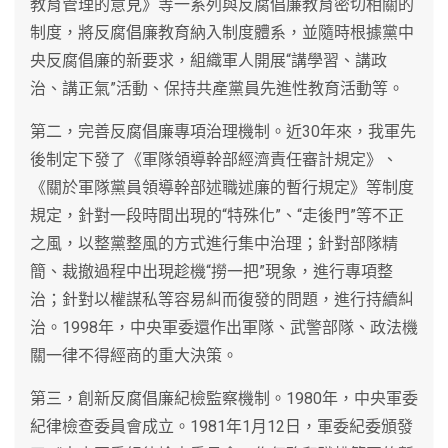
教育管理的意見》等一系列與反腐倡廉教育密切相關的
制度，將反腐倡廉教育納入制度體系，並隨時根據黨中
央反腐倡廉的新要求，組織軍人開展“講學習、講政
治、講正氣”活動、保持共產黨員先進性教育活動等。
第二，完善反腐倡廉專項治理機制。近30年來，我軍先
後制定下發了《軍隊領導幹部經濟責任審計規定》、
《關於軍隊黨員領導幹部述職述廉的暫行規定》等制度
規定，針對一段時間出現的“特殊化”、“走後門”等不正
之風，以整黨整風的方式進行集中治理；針對部隊精
簡、裁撤過程中出現趁機“撈一把”現象，進行專項整
治；針對以權謀私等容易糾而復發的問題，進行持續糾
治。1998年，中央軍委還作出軍隊、武警部隊、政法機
關一律不得經商的重大決策。
第三，創新反腐倡廉紀檢監察機制。1980年，中央軍委
紀律檢查委員會成立。1981年1月12日，軍委紀委頒發