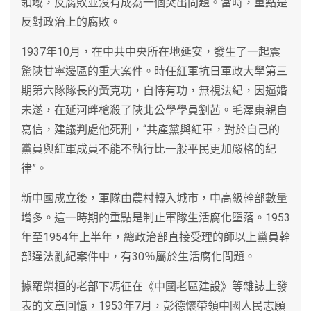
領域，反腐敗並沒有成為一個突出問題。當時，重點是
反對政治上的腐敗。
1937年10月，在中共中央所在地延安，發生了一起震
驚陝甘寧邊區的重大案件。時任紅軍抗日軍政大學第三
期第六隊隊長的黃克功，自恃有功，無視法紀，因逼婚
未遂，在延河畔槍殺了陝北公學學員劉茜。毛澤東親自
寫信，建議判處他死刑，“共產黨與紅軍，對於自己的
黨員與紅軍成員不能不執行比一般平民更加嚴格的紀
律”。
新中國成立後，軍隊由農村轉入城市，中高級幹部數量
增多。這一時期的重點是制止軍隊生活腐化墮落。1953
年至1954年上半年，總政治部直接受理的師以上黨員幹
部違法亂紀案件中，有30％屬於生活腐化問題。
據羅榮桓的老部下馮征在《中國老區建設》等雜誌上發
表的文章回憶，1953年7月，彭德懷帶領中國人民志願