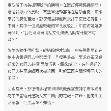
軍取得了抗美援朝戰爭的勝利。在簽訂停戰協議期間，
幾個群眾向他反映，有些軍級幹部存在居功自傲、追求
享受的腐化苗頭。彭德懷當即嚴厲批評了這幾名幹部。
不料，其中一位資歷較老的軍長反駁說，中南海還選調
舞伴呢，“我們跳跳舞搞點文化娛樂活動有什麼不可
以？”
彭德懷聽後很吃驚。經過瞭解才知道，中央警衛局正在
給中央領導同志挑選舞伴，且標準很高，要求各軍區選
送來的女同志必須“面貌清秀、體態端正”，有些選送的
女同志甚至連續兩次被退回，引起軍區有關領導同志的
不滿。
回國當天，彭德懷派秘書到總政機要室查詢了總政治部
為中央警衛局選調女文工團員的電報。當晚，他向毛主
席彙報。毛主席並不知情。