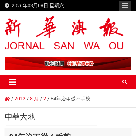
Skip
2026年08月08日 星期六
to
content
新華澳報
2012
8 月
2
84年治軍從不手軟
中華大地