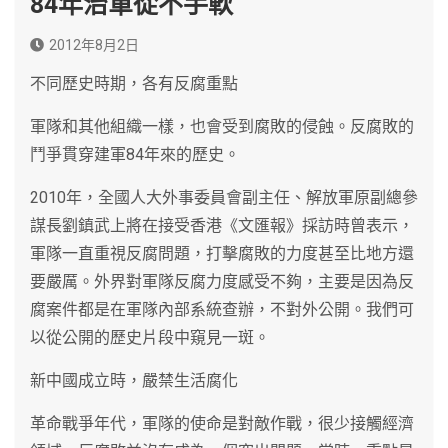
84年治軍從不手軟
2012年8月2日
不同歷史時期，各有反腐重點
軍隊和其他組織一樣，也會受到腐敗的侵蝕。反腐敗的
鬥爭貫穿建軍84年來的歷史。
2010年，全國人大外事委員會副主任、解放軍原副總參
謀長劉鎮武上將在接受香港《文匯報》採訪時曾表示，
軍隊一直重視反腐問題，打擊腐敗的力度甚至比地方還
要嚴厲。外界對軍隊反腐力度感受不夠，主要是因為反
腐案件都是在軍隊內部系統查辦，不對外公開。我們可
以從公開的歷史片段中窺見一斑。
新中國成立時，嚴禁生活腐化
革命戰爭年代，軍隊的使命是對敵作戰，很少接觸經濟