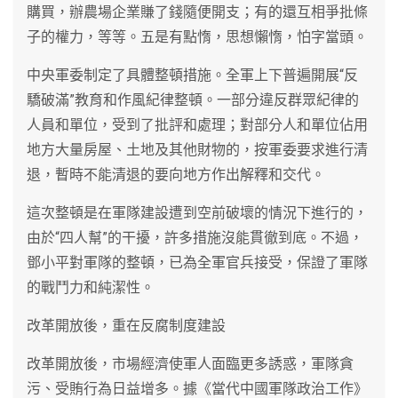
購買，辦農場企業賺了錢隨便開支；有的還互相爭批條
子的權力，等等。五是有點惰，思想懶惰，怕字當頭。
中央軍委制定了具體整頓措施。全軍上下普遍開展“反
驕破滿”教育和作風紀律整頓。一部分違反群眾紀律的
人員和單位，受到了批評和處理；對部分人和單位佔用
地方大量房屋、土地及其他財物的，按軍委要求進行清
退，暫時不能清退的要向地方作出解釋和交代。
這次整頓是在軍隊建設遭到空前破壞的情況下進行的，
由於“四人幫”的干擾，許多措施沒能貫徹到底。不過，
鄧小平對軍隊的整頓，已為全軍官兵接受，保證了軍隊
的戰鬥力和純潔性。
改革開放後，重在反腐制度建設
改革開放後，市場經濟使軍人面臨更多誘惑，軍隊貪
污、受賄行為日益增多。據《當代中國軍隊政治工作》