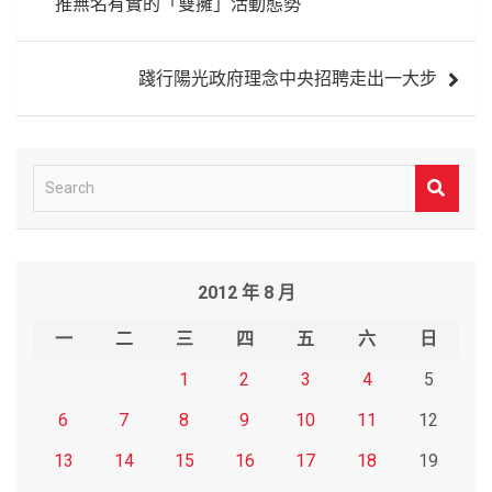
推無名有實的「雙擁」活動態勢
導
覽
踐行陽光政府理念中央招聘走出一大步
S
e
a
r
2012 年 8 月
c
h
一
二
三
四
五
六
日
1
2
3
4
5
6
7
8
9
10
11
12
13
14
15
16
17
18
19