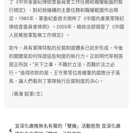
了《中央軍委紀律檢查委員會工作任務和職權範圍的暫
行規定》，對紀檢機構的主要任務和職權範圍作出規
定。1983年，軍委紀委首次頒佈了《中國共產黨軍隊紀
律檢查委員會條例》。2005年，總政治部頒發了《中國
人民解放軍監察工作規定》。
如今，具有軍隊特點的反腐制度體系已初步形成，今後
的關鍵是如何保證這些制度的執行力。正如明代宰相張
居正所說，“天下之事，不難於立法，而難於法之必
行。”值得欣慰的是，王守業等位高權重的腐敗分子落
馬，讓人們看到了軍隊執行反腐制度的決心。
（黃瀅 毅軍/文）
文
宜深化廣推無名有實的「雙擁」活動態勢 宜深化廣
章