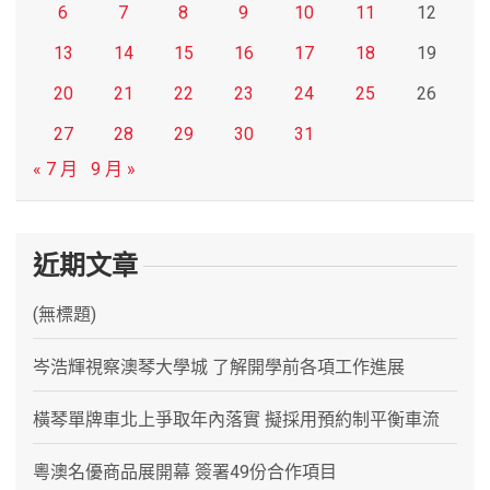
6
7
8
9
10
11
12
13
14
15
16
17
18
19
20
21
22
23
24
25
26
27
28
29
30
31
« 7 月
9 月 »
近期文章
(無標題)
岑浩輝視察澳琴大學城 了解開學前各項工作進展
橫琴單牌車北上爭取年內落實 擬採用預約制平衡車流
粵澳名優商品展開幕 簽署49份合作項目