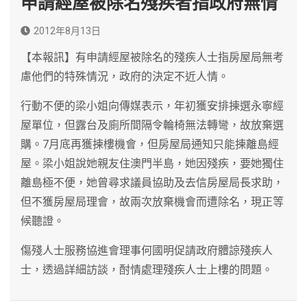
申請經屋被除名殘疾者指政府無情
2012年8月13日
【本報訊】有申請經屋被除名的殘疾人士指房屋局無考
慮他們的特殊情況，政府的決定不近人情。
行動不便的梁小姐向傳媒表示，年初獲安排揀選永寧經
屋單位，但露台及廁所間隔令輪椅無法轉彎，故放棄選
購。7月底再獲揀樓機會，但房屋局通知只能揀離島經
屋。梁小姐說她親友住澳門半島，她因殘疾，要她獨住
離島極不便，她曾尋求議員協助及去信房屋局長求助，
但不獲房屋局理會，故兩次放棄機會而遭除名，現正等
候聽證。
傷殘人士服務協進會理事何國明促請政府體諒殘疾人
士，透過詳細訪談，酎情處理殘疾人士上樓的問題。