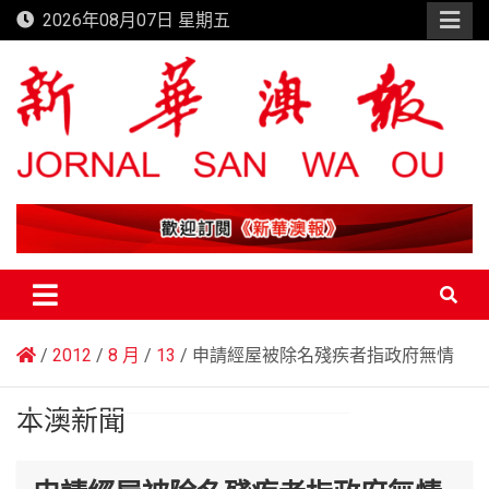
Skip
2026年08月07日 星期五
to
content
新華澳報
2012
8 月
13
申請經屋被除名殘疾者指政府無情
本澳新聞