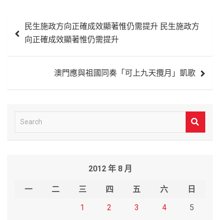
文
民生施政方向正確成效顯著惟仍需提升 民生施政方
章
向正確成效顯著惟仍需提升
導
覽
澳門應與祖國同奏「可上九天攬月」凱歌
S
e
a
r
2012 年 8 月
c
h
一
二
三
四
五
六
日
1
2
3
4
5