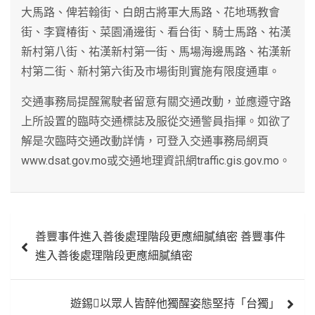
大馬路、俾若翰街、白朗古將軍大馬路、花地瑪教會
街、李寶椿街、菜園涌邊街、看台街、騎士馬路、祐漢
新村第八街、祐漢新村第一街、馬場海邊馬路、祐漢新
村第二街、新村第六街及市場街則實施有限度通車。
交通事務局提醒駕駛者留意有關交通改動，並應遵守路
上所設置的臨時交通標誌及服從交通警員指揮。如欲了
解是次臨時交通改動詳情，可登入交通事務局網頁
www.dsat.gov.mo或交通地理資訊網traffic.gis.gov.mo。
文
善豐事件進入善後處理階段更應細膩縝密 善豐事件
章
進入善後處理階段更應細膩縝密
導
覽
遊錫以眾人皆醉他獨醒姿態堅持「台獨」