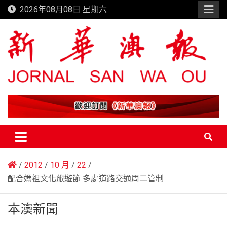
Skip
2026年08月08日 星期六
to
content
新華澳報
2012
10 月
22
配合媽祖文化旅遊節 多處道路交通周二管制
本澳新聞