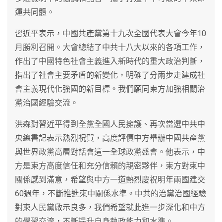
運共同體。
習近平表示，中國共產黨第十九次全國代表大會今年10
月勝利召開。大會總結了中共十八大以來的各項工作，
作出了中國特色社會主義進入新時代的重大政治判斷，
指出了社會主要矛盾的新變化，明確了分兩步走建成社
會主義現代化強國的新目標。我們願同柬方加強相關治
黨治國經驗交流。
洪森對習近平得到全黨全國人民擁護、再次當選中共中
央總書記表示熱烈祝賀，高度評價中方舉辦中國共產黨
與世界政黨高層對話會這一全球政黨盛會。他表示，中
方是柬方高度信任和充分信賴的親密夥伴，柬方對柬中
關係感到滿意，希望與中方一道熱烈慶祝明年兩國建交
60週年，不斷推進柬中關係水準。中共的治黨治國經驗
對柬人民黨啟示良多，我們希望就此進一步深化和中方
的學習交流，不斷提升自身執政能力和水準。