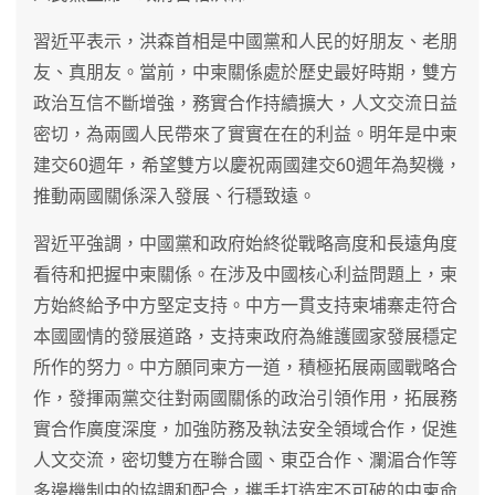
習近平表示，洪森首相是中國黨和人民的好朋友、老朋
友、真朋友。當前，中柬關係處於歷史最好時期，雙方
政治互信不斷增強，務實合作持續擴大，人文交流日益
密切，為兩國人民帶來了實實在在的利益。明年是中柬
建交60週年，希望雙方以慶祝兩國建交60週年為契機，
推動兩國關係深入發展、行穩致遠。
習近平強調，中國黨和政府始終從戰略高度和長遠角度
看待和把握中柬關係。在涉及中國核心利益問題上，柬
方始終給予中方堅定支持。中方一貫支持柬埔寨走符合
本國國情的發展道路，支持柬政府為維護國家發展穩定
所作的努力。中方願同柬方一道，積極拓展兩國戰略合
作，發揮兩黨交往對兩國關係的政治引領作用，拓展務
實合作廣度深度，加強防務及執法安全領域合作，促進
人文交流，密切雙方在聯合國、東亞合作、瀾湄合作等
多邊機制中的協調和配合，攜手打造牢不可破的中柬命