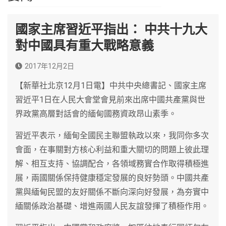
國家主席習近平指出： 中共十九大
對中國具有重大戰略意義
2017年12月2日
【新華社北京12月1日電】中共中央總書記、國家主席
習近平1日在人民大會堂會見前來出席中國共產黨與世
界政黨高層對話會的緬甸國務資政昂山素季。
習近平表示，緬甸全國民主聯盟執政以來，我同你多次
會面，在事關對方核心利益和重大關切的問題上彼此理
解、相互支持、協調配合，各領域務實合作取得積極進
展，兩國關係保持健康穩定發展的良好勢頭。中國共產
黨與緬甸民盟的友好關係不斷向深向好發展，為夯實中
緬關係政治基礎、增進兩國人民友誼發揮了積極作用。