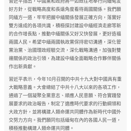
習近平指出，中國黨和政府將一如既往地奉行同緬甸友
好方針，從戰略高度和長遠角度看待兩國關係。我們願
同緬方一道，牢牢把握中緬關係發展正確方向，落實好
雙方達成的各項共識，積極探討建設中緬經濟走廊等新
的合作增長點，推動中緬關係又好又快發展，更好造福
兩國人民。希望中緬兩國執政黨保持密切溝通，深化管
黨治黨、治國理政經驗交流，深化戰略溝通，加強對雙
邊關係的政治引領，為建設中緬全面戰略合作夥伴關係
作出新貢獻。
習近平表示，今年10月召開的中共十九大對中國具有重
大戰略意義。大會總結了中共十八大以來的各項工作，
通過了一個凝聚全黨意志、順應人民意願、符合實踐發
展要求的政治報告，制定了適應時代要求的行動綱領和
大政方針，並將構建人類命運共同體作為新時代中國外
交努力方向。我們願同包括緬甸在內的各國人民一道，
積極推動構建人類命運共同體。