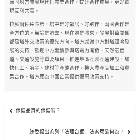
願同塔方開展現代化農業合作，提升合作質量，更好實
現互利共贏。
拉蘇爾佐達表示，塔中是好鄰居、好夥伴，兩國合作是
全方位的。無論是過去、現在還是將來，發展對華關係
都是塔外交政策的優先方向。塔方感謝中方對塔經濟發
展的支持，歡迎中方繼續參與塔電力開發、天然氣管
道、交通設施等重要項目，推進地區互聯互通建設，加
快化工、冶金、建材等產能合作，擴大農產品加工和貿
易合作。塔方願為中國企業提供優惠政策支持。
文
保健品真的保健嗎？
章
導
綠委提出系列「法理台獨」法案意欲何為？
覽