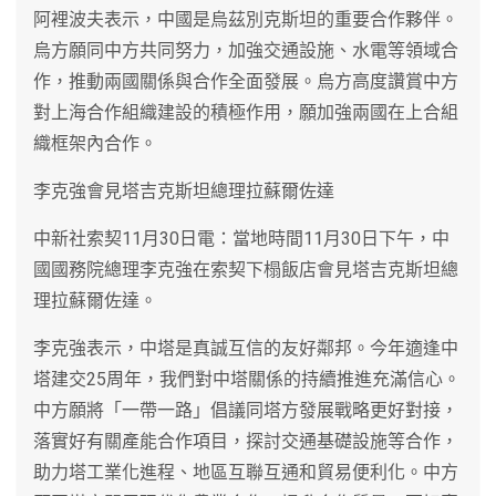
阿裡波夫表示，中國是烏茲別克斯坦的重要合作夥伴。
烏方願同中方共同努力，加強交通設施、水電等領域合
作，推動兩國關係與合作全面發展。烏方高度讚賞中方
對上海合作組織建設的積極作用，願加強兩國在上合組
織框架內合作。
李克強會見塔吉克斯坦總理拉蘇爾佐達
中新社索契11月30日電：當地時間11月30日下午，中
國國務院總理李克強在索契下榻飯店會見塔吉克斯坦總
理拉蘇爾佐達。
李克強表示，中塔是真誠互信的友好鄰邦。今年適逢中
塔建交25周年，我們對中塔關係的持續推進充滿信心。
中方願將「一帶一路」倡議同塔方發展戰略更好對接，
落實好有關產能合作項目，探討交通基礎設施等合作，
助力塔工業化進程、地區互聯互通和貿易便利化。中方