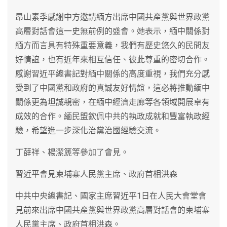
昂山素季感謝中方邀請緬方出席中國共產黨與世界政黨
高層對話會這一史無前例的盛會。她表示，緬中關係對
緬方而言具有特殊重要意義，我們有歷史悠久的民間友
好情誼，也有近年來相互信任、彼此尊重的密切合作。
感謝習近平總書記對緬中關係的高度重視，我們充分感
受到了中國黨和政府的真誠友好情誼，這必將推動緬中
關係更為坦誠親密，在緬中經濟走廊等各領域開展卓有
成效的合作。緬民盟欽佩中共的執政成就和豐富執政經
驗，希望進一步深化治黨治國經驗交流。
丁薛祥、楊潔篪等參加了會見。
習近平會見柬埔寨人民黨主席、政府首相洪森
中共中央總書記、國家主席習近平1日在人民大會堂會
見前來出席中國共產黨與世界政黨高層對話會的柬埔寨
人民黨主席、政府首相洪森。