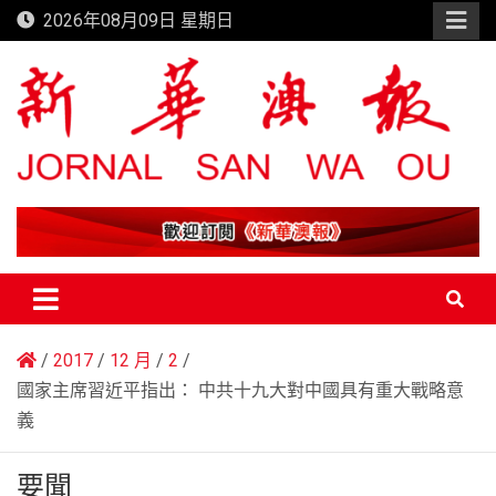
Skip
2026年08月09日 星期日
to
content
新華澳報
2017
12 月
2
國家主席習近平指出： 中共十九大對中國具有重大戰略意
義
要聞