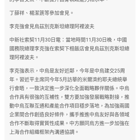
丁薛祥、楊潔篪等參加會見。
李克強會見烏茲別克斯坦總理阿裡波夫
中新社索契11月30日電：當地時間11月30日晚，中國
國務院總理李克強在索契下榻飯店會見烏茲別克斯坦總
理阿裡波夫。
李克強表示，中烏是友好近鄰，今年是中烏建交25周
年。習近平主席同今年5月訪華的米爾濟約耶夫總統舉
行會晤，一致決定進一步深化全面戰略夥伴關係。中烏
合作具有很強的互補性，雙方要加強發展戰略對接，推
動中烏互聯互通和產能合作項目穩步落地，為加強兩國
企業間合作創造良好條件，攜手推進中烏友好與各領域
合作不斷取得實質性成果。中方願同烏方進一步加強在
上海合作組織框架內溝通協調。