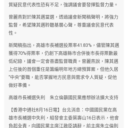
質疑民意代表性恐有不足，強調議會要發揮監督力量。
曾麗燕對於陳其邁當選，透過議會新聞稿聲明，將強力
監督，希望陳其邁聆聽基層心聲，尊重議會民意代表
性。
新聞稿指出，高雄市長補選投票率41.83%，儘管陳其邁
獲得70%得票率，仍創下高雄縣市合併後市長得票數最
低紀錄，議會一定會善盡監督職責。曾麗燕說，陳其邁
上任後的首個重任是籌編明年地方總預算案，但他久居
“中央”要職，能否掌握地方民意與需求令人質疑，促他
做好準備。
高雄市長補選失利 朱立倫籲國民黨應想辦法擴大支持
【香港中通社8月16日電】台北消息：中國國民黨在高
雄市長補選中失利，組發會主委葉壽山16日表示，他會
負起全責，向國民黨主席江啟臣請辭，前主席朱立倫則