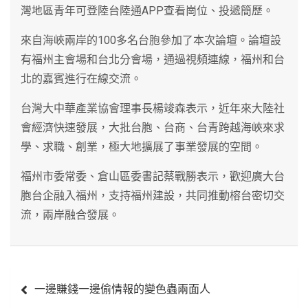
灣地區青年可登陸台陸通APP查看崗位、投遞簡歷。
來自海峽兩岸的100多名台胞參加了本次論壇。論壇設
有福州主會場和台北分會場，通過視頻連線，福州和台
北的嘉賓進行在線交流。
台灣大中華產業協會理事長楊竣森表示，近年來大陸社
會經濟快速發展，大批台胞、台商、台青跨越海峽來求
學、求職、創業，極大地擴展了事業發展的空間。
福州市委常委、倉山區委書記蔡戰勝表示，歡迎廣大台
胞台企融入福州，支持福州建設，共同推動榕台密切交
流，兩岸融合發展。
文
一邊賺錢一邊偷情報的變色蟲兩面人
章