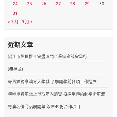
24
25
26
27
28
29
30
31
« 7 月
9 月 »
近期文章
陽江市經貿推介會暨澳門企業家座談會舉行
(無標題)
岑浩輝視察澳琴大學城 了解開學前各項工作進展
橫琴單牌車北上爭取年內落實 擬採用預約制平衡車流
粵澳名優商品展開幕 簽署49份合作項目