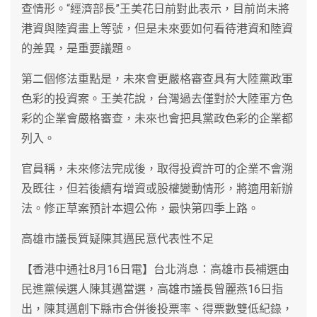
查情形。“經濟部長”王美花日前對此表示，目前尚未將
港資與陸資畫上等號，但是未來要如何看待港資和陸資
的差異，是重要議題。
第二個修法重點是，未來會更嚴格審查具有大陸黨政軍
色彩的投資案。王美花說，台灣過去僅對於大陸軍方色
彩的企業會嚴格審查，未來也會把具黨政色彩的企業都
列入。
官員稱，未來修法完成後，取得投資許可的企業不會溯
及既往，但若後續有增資或股權變動情形，將適用新辦
法。修正草案預計本週公佈，最快第四季上路。
高雄市議長質疑陳其邁民意代表性不足
【香港中通社8月16日電】台北消息：高雄市長補選由
民進黨候選人陳其邁當選，高雄市議長曾麗燕16日指
出，陳其邁創下縣市合併後投票率、得票數雙低紀錄，