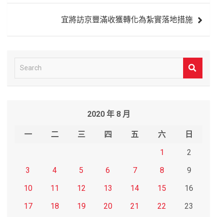
導
宜將訪京豐滿收獲轉化為紮實落地措施
覽
S
e
a
r
2020 年 8 月
c
h
一
二
三
四
五
六
日
1
2
3
4
5
6
7
8
9
10
11
12
13
14
15
16
17
18
19
20
21
22
23