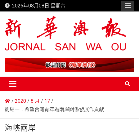
Skip
2026年08月08日 星期六
to
content
新華澳報
2020
8 月
17
劉結一：希望台灣青年為兩岸關係發展作貢獻
海峽兩岸