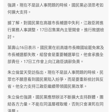
強調，現在不是談人事問題的時候，國民黨必須思考如
何擴大支持。
據了解，對國民黨在高雄市長補選中失利，江啟臣將進
行黨務人事調整，17日召集黨內主管開會，進行敗選檢
討。
葉壽山16日表示，國民黨在前高雄市長韓國瑜罷免案及
市長補選都失敗，組發會是重要輔選單位，他會承擔全
部責任，17日工作會上向江啟臣請辭負責。
朱立倫當天受訪指出，現在不是談人事問題的時候，民
眾也不願意看到國民黨陷入紛爭，而是要重新檢討與反
省。他全力支持江啟臣繼續帶領國民黨改革。
朱立倫也強調，國民黨應想辦法不斷擴大支持群體，團
結各方力量。不能在同溫層裡取暖，否則只會凍死在同
溫層。