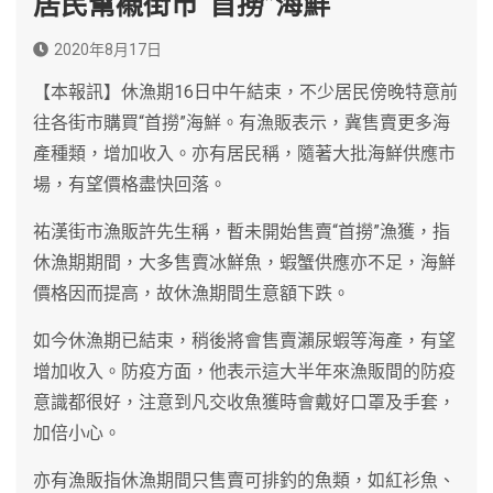
居民幫襯街市“首撈”海鮮
2020年8月17日
【本報訊】休漁期16日中午結束，不少居民傍晚特意前
往各街市購買“首撈”海鮮。有漁販表示，冀售賣更多海
產種類，增加收入。亦有居民稱，隨著大批海鮮供應市
場，有望價格盡快回落。
祐漢街市漁販許先生稱，暫未開始售賣“首撈”漁獲，指
休漁期期間，大多售賣冰鮮魚，蝦蟹供應亦不足，海鮮
價格因而提高，故休漁期間生意額下跌。
如今休漁期已結束，稍後將會售賣瀨尿蝦等海產，有望
增加收入。防疫方面，他表示這大半年來漁販間的防疫
意識都很好，注意到凡交收魚獲時會戴好口罩及手套，
加倍小心。
亦有漁販指休漁期間只售賣可排釣的魚類，如紅衫魚、