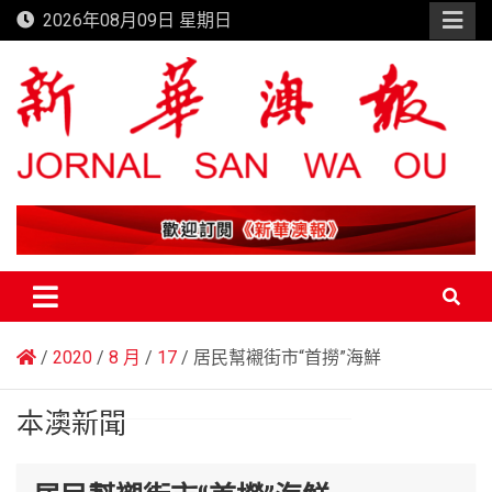
Skip
2026年08月09日 星期日
to
content
新華澳報
2020
8 月
17
居民幫襯街市“首撈”海鮮
本澳新聞