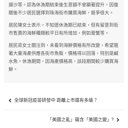
撻沙等。認為休漁期結束後生意額不會顯著提升，因復
關後不少居民選擇到珠海街市購買海鮮，競爭很大。
居民陳女士表示，不知道休漁期已結束，但有留意到街
市售賣的海鮮種類較平日有所增加，例如膏蟹等。
居民梁女士關注到，未看到海鮮價格有所改變，希望隨
著大量海產供應各街市魚販，價格得以回落，特別是鹹
水魚。休漁期間，因海產價格高，該段期間較少購買海
鮮。
文
全球新冠疫苗研發中 距離上市還有多遠？
章
導
「美國之亂」蘊含「美國之變」?
覽