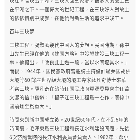
峽江。高峽出平湖，三峽人回望家鄉，很多人的故土已
在平湖之下。一個偉大的世紀工程，在三峽好人對故土
的依依惜別中成就，在他們對新生活的追求中竣工。
百年三峽夢
三峽工程，凝聚著幾代中國人的夢想。民國時期，孫中
山先生已經在他的《建國方略》中設想建設三峽工程一
事。他提出，「改良此上遊一段，當以水閘堰其水。」
而後，1944年，國民黨政府曾邀請主持設計過美國胡佛
大壩等60 餘座世界級大壩的壩工專家薩凡奇博士來華
考察三峽。薩凡奇在給時任國民政府資源委員會主任翁
文灝的信中寫道：「揚子江三峽工程爲一杰作，關係中
國前途至爲重大。」
時間來到新中國成立後。20世紀50年代，在不到5年的
時間裏，毛澤東爲三峽工程和長江水利建設問題，先後
6次咨詢當時的長江水利委員會負責人。1982年，鄧小