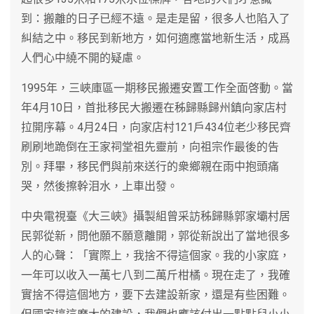
到：搬離的日子已經不遠。是走是留，很多人也陷入了
糾結之中。移民到新地方，如何適應當地新生活，成爲
人們心中繞不開的疑慮。
1995年，三峽庫區一期移民搬遷安置工作全面啓動。當
年4月10日，首批移民大搬遷在秭歸縣歸州鎮向家店村
拉開序幕。4月24日，向家店村121戶434位老少移民齊
刷刷地跪倒在王家祠堂祖先靈前，向祖宗作最後的告
別。拜畢，移民們與前來送行的衆鄉親在雨中抱頭痛
哭，然後擦幹泪水，上車出發。
中央電視臺《大三峽》攝製組曾采訪秭歸縣郭家壩村居
民郭從新，問他願不願意離開，郭從新說出了當地很多
人的心聲：「實際上，我捨不得這個家。我的小家庭，
一年可以收入一萬七八到二萬斤柑橘。現在走了，我確
實捨不得這個地方，要下去建設新家，還是有些困難。