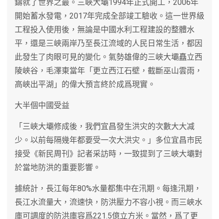
鑄就了世界之最。三峽大壩1994年正式開工，2006年
開始蓄水發電，2017年完成全部竣工驗收。這一世界級
工程投入使用後，無論是中國水利工程建設的整體水
平，還是三峽兩岸乃至長江流域的人民日常生活，都因
此發生了肉眼可見的變化。氣勢雄偉的三峽大壩矗立西
陵峽谷，毛澤東當年「更立西江石壁，截斷巫山雲雨，
高峽出平湖」的偉大預言終於成爲現實。
大半個中國受益
「三峽大壩修成後，我們宜昌發生洪灾的次數大大减
少。以前每隔幾年都要受一次大洪灾。」多位宜昌市民
接受《新民周刊》記者采訪時，一致提到了三峽大壩對
於當地防洪的重要影響。
據統計，長江每年80%水量都集中在汛期。每逢汛期，
長江水流量大，流速快，防洪壓力不容小視。而三峽水
庫可調度的防洪庫容爲221.5億立方米。當然，爲了更