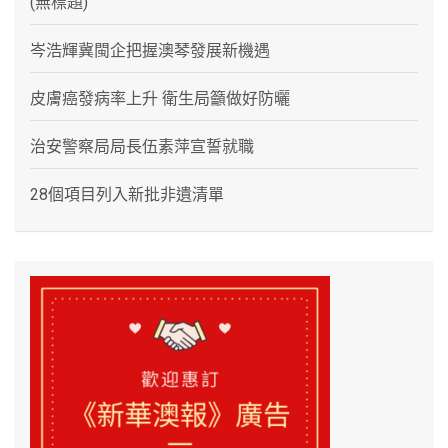
(無標題)
岑浩輝冀閩企把握澳琴發展新機遇
皮膚癌發病率上升 衛生局籲做好防曬
治安警察局局長伍素萍宣誓就職
28個項目列入新批非遺清單