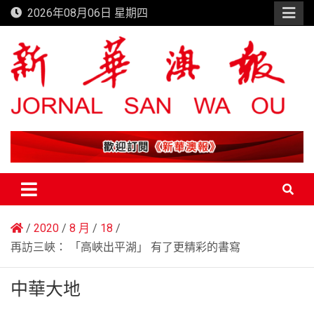
Skip
2026年08月06日 星期四
to
content
新華澳報
2020
8 月
18
再訪三峽： 「高峽出平湖」 有了更精彩的書寫
中華大地