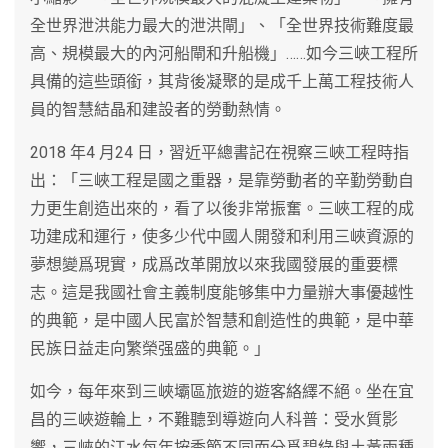
全世界泄洪能力最大的泄洪閘」、「全世界技術難度最
高、規模最大的內河船閘和升船機」……如今三峽工程所
具備的這些頭銜，其背後凝聚的是成千上萬工程技術人
員的智慧結晶和建設者的勞動熱情。
2018 年4 月24 日，習近平總書記在視察三峽工程時指
出：「三峽工程是國之重器，是靠勞動者的辛勤勞動自
力更生創造出來的，看了以後非常振奮。三峽工程的成
功建成和運行，使多少代中國人開發和利用三峽資源的
夢想變爲現實，成爲改革開放以來我國發展的重要標
志。這是我國社會主義制度能够集中力量辦大事優越性
的典範，是中國人民富於智慧和創造性的典範，是中華
民族日益走向繁榮强盛的典範。」
如今，每年來到三峽壩區旅遊的遊客絡繹不絕。坐在宜
昌的三峽遊輪上，不難聽到導遊向人科普：受水質影
響，三峽的江水每年按季節不同而分爲碧綠與土黃兩種