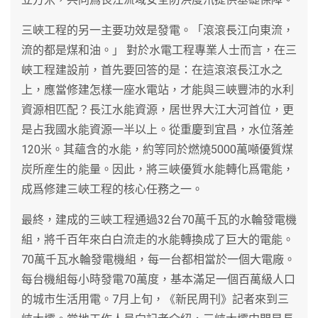
三峽工程的另一主要功效是發電。「滾滾長江向東流，
流的都是煤和油。」 對於水電工程專業人士而言，在三
峽工程建設前，首先要回答的是：在這滾滾長江水之
上，應當修建怎樣一座水電站，才能與三峽豐沛的水利
資源相匹配？長江水能資源，居世界大江大河首位，更
是占我國水能資源一半以上。從重慶到宜昌，水位落差
120米。其蘊含的水能，約等同於燃燒5000萬噸優質煤
炭所産生的能量。因此，將三峽優質水能轉化爲電能，
成爲修建三峽工程的核心任務之一。
最終，建成的三峽工程通過32台70萬千瓦的水輪發電機
組，將千百年來白白流走的水能轉換成了巨大的電能。
70萬千瓦水輪發電機組，每一台都相當於一個大電廠。
每台機組每小時發電70萬度，基本滿足一個百萬級人口
的城市生活用電。7月上旬，《新民周刊》記者來到三