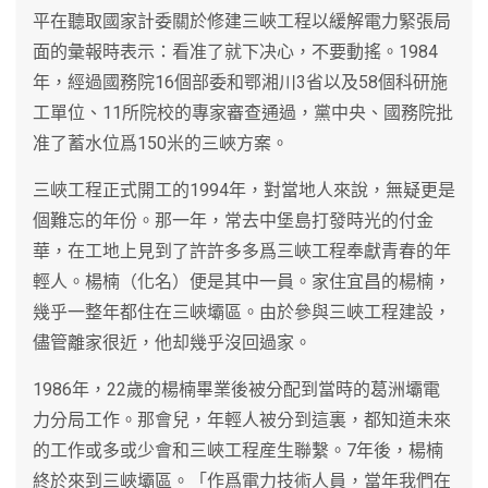
平在聽取國家計委關於修建三峽工程以緩解電力緊張局
面的彙報時表示：看准了就下决心，不要動搖。1984
年，經過國務院16個部委和鄂湘川3省以及58個科研施
工單位、11所院校的專家審查通過，黨中央、國務院批
准了蓄水位爲150米的三峽方案。
三峽工程正式開工的1994年，對當地人來說，無疑更是
個難忘的年份。那一年，常去中堡島打發時光的付金
華，在工地上見到了許許多多爲三峽工程奉獻青春的年
輕人。楊楠（化名）便是其中一員。家住宜昌的楊楠，
幾乎一整年都住在三峽壩區。由於參與三峽工程建設，
儘管離家很近，他却幾乎沒回過家。
1986年，22歲的楊楠畢業後被分配到當時的葛洲壩電
力分局工作。那會兒，年輕人被分到這裏，都知道未來
的工作或多或少會和三峽工程産生聯繫。7年後，楊楠
終於來到三峽壩區。「作爲電力技術人員，當年我們在