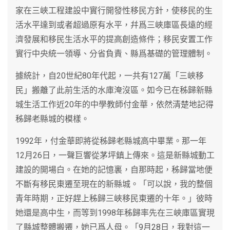
家在三峽工程建設中實行開發性移民方針，使移民的生
活水平達到或者超過原有水平，幷爲三峽庫區長遠的經
濟發展和移民生活水平的提高創造條件；移民安置工作
實行中央統一領導、分省負責、縣爲基礎的管理體制。
據統計，自20世紀80年代起，一共有127萬「三峽移
民」搬離了此前生活的水庫淹沒區。如今已在秭歸新縣
城生活工作近20年的中學教師付金華，依然清楚地記得
秭歸老縣城的模樣。
1992年，付金華即將從秭歸老縣城高中畢業。那一年
12月26日，一聲巨響從茅坪鎮上傳來。這是新縣城動工
建設的開場白。在她的記憶裏，自那時起，秭歸當地便
不斷有移民東遷至現在的新縣城。「可以說，我的整個
青年時期，正好趕上秭歸三峽移民東遷的十年。」彼時
她還是高中生，而等到1998年秭歸率先在三峽庫區實現
了縣城整體搬遷，她已爲人母。「9月28日，我對這一