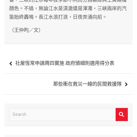
顔色。不過，無論江水是清澈還是渾濁，三峽兩岸的汽
笛始終轟鳴。長江水浪打浪，日夜奔涌向前。
（王仲昀／文）
文
社屋恆常申請周四實施 政府頒細則適用得分表
章
導
那些衝在救災一線的民間救援隊
覽
S
e
a
r