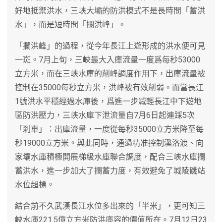
好地抵禦洪水，三峽大壩的防洪模式不是長時間「蓄洪
水」，而是短時間「攔洪峰」。
「攔洪峰」的過程，從今年長江上遊形成的洪水便可見
一斑。7月上旬，三峽最大入庫流量一度爲每秒53000
立方米，而在三峽水庫的削峰調度作用下，出庫流量被
控制在35000每秒立方米，洪峰被有效削弱。而當長江
1號洪水平穩經過水庫後，爲進一步减輕長江中下遊地
區防洪壓力，三峽水庫下泄流量自7月6日起連踩5次
「刹車」：出庫流量，一度從每秒35000立方米降至每
秒19000立方米。與此同時，通過精准控制溪洛渡、向
家壩水庫積極開展梯級水庫聯合調度，配合三峽水庫攔
蓄洪水，進一步加大了攔蓄力度，有效避免了城陵磯站
水位超標。
結合前不久武漢長江水位多出來的「半米」，更可知三
峽水庫221.5億立方米防洪庫容的價值所在。7月12日23