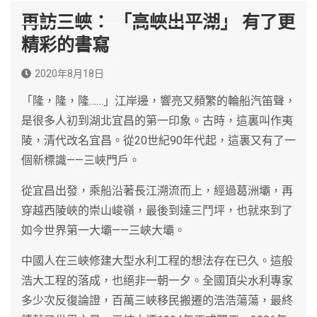
再訪三峽： 「高峽出平湖」 有了更
精彩的書寫
2020年8月18日
「隆，隆，隆……」江岸邊，響亮又頻繁的輪船汽笛聲，
是很多人初到湖北宜昌的第一印象。古時，這裏叫作夷
陵，清代改名宜昌。從20世紀90年代起，這裏又有了一
個新標識——三峽門戶。
從宜昌出發，乘船沿著長江溯流而上，經過葛洲壩，再
穿越西陵峽的崇山峻嶺，最後到達三鬥坪，也就來到了
如今世界第一大壩——三峽大壩。
中國人在三峽修建大型水利工程的想法存在已久。這般
浩大工程的落成，也絕非一朝一夕。全國頂尖水利專家
多少次反復論證，百萬三峽移民搬遷的浩浩蕩蕩，最終