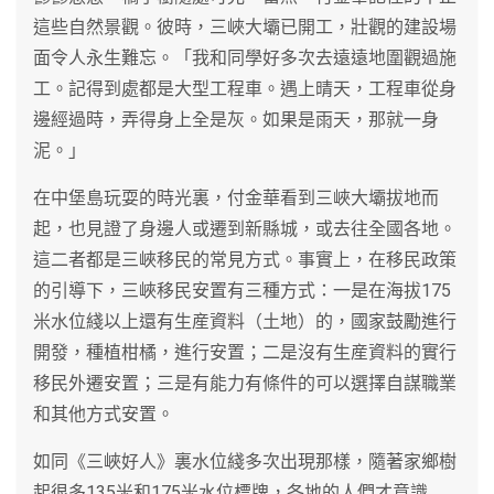
這些自然景觀。彼時，三峽大壩已開工，壯觀的建設場
面令人永生難忘。「我和同學好多次去遠遠地圍觀過施
工。記得到處都是大型工程車。遇上晴天，工程車從身
邊經過時，弄得身上全是灰。如果是雨天，那就一身
泥。」
在中堡島玩耍的時光裏，付金華看到三峽大壩拔地而
起，也見證了身邊人或遷到新縣城，或去往全國各地。
這二者都是三峽移民的常見方式。事實上，在移民政策
的引導下，三峽移民安置有三種方式：一是在海拔175
米水位綫以上還有生産資料（土地）的，國家鼓勵進行
開發，種植柑橘，進行安置；二是沒有生産資料的實行
移民外遷安置；三是有能力有條件的可以選擇自謀職業
和其他方式安置。
如同《三峽好人》裏水位綫多次出現那樣，隨著家鄉樹
起很多135米和175米水位標牌，各地的人們才意識