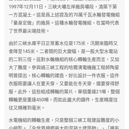
1997年12月11日，三峽大壩左岸廠房壩段，澆築下第
一方混凝土。這是爲上述提及的70萬千瓦水輪發電機組
「量身定做」的廠房。這種水輪發電機組，在當時代表
了世界最尖端技術。
由於三峽水庫平日正常蓄水位是175米，汛期來臨時又
會降至145米。二者間的巨大變幅，是一般大型水電站
的二到三倍。這對水輪機組的核心轉輪生産而言，又加
大了難度。參與過三峽工程的哈爾濱電機廠工程師陶星
明曾提出，核心轉輪的建造，好比設計一件衣服。這件
衣服既要讓人在夏天穿，又要能在冬天穿，還要穿得舒
服。此外，這些組成轉輪的葉片，單個重達21噸，整個
轉輪更是重達450噸。而如此龐大的鑄件，生産精度往
往又精確到毫米。
水電機組的轉輪生産，只是整個三峽工程建設難度的小
小縮影。「全世界規模最大的混凝土建築物」、「擁有