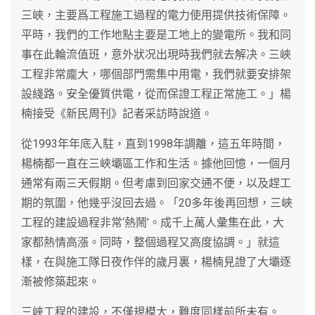
三峽，主要爲工程施工過程的電力使用提供技術保障。
平時，我們的工作地點主要是工地上的變電所。我和同
事在此輪流值班，意外狀况出現時我們就去解决。三峽
工程非常龐大，哪個部門需集中用電，我們就要安排架
設綫路。安全優質供電，從而保證工程正常施工。」楊
楠接受《新民周刊》記者采訪時說道。
從1993年年底入駐，直到1998年調離，這五年時間，
楊楠都一直在三峽壩區工作和生活。據他回憶，一個月
通常有兩三天假期。但考慮到回家交通不便，以及趕工
期的氛圍，他幾乎沒回去過。「20多年後再回想，三峽
工程的建設過程非常‘熱鬧’。成千上萬人彙集在此，大
家都熱情高漲。同時，整個過程又高度協調。」就這
樣，在與施工隊日夜作伴的歲月裏，楊楠見證了大壩逐
漸被修築起來。
三峽工程的建設，不僅規模大，難度同樣前所未有。