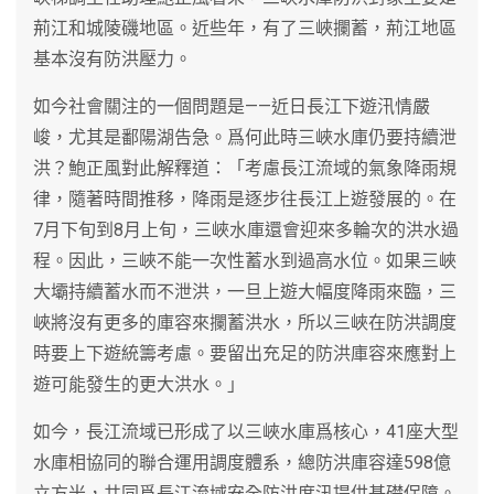
荊江和城陵磯地區。近些年，有了三峽攔蓄，荊江地區
基本沒有防洪壓力。
如今社會關注的一個問題是——近日長江下遊汛情嚴
峻，尤其是鄱陽湖告急。爲何此時三峽水庫仍要持續泄
洪？鮑正風對此解釋道：「考慮長江流域的氣象降雨規
律，隨著時間推移，降雨是逐步往長江上遊發展的。在
7月下旬到8月上旬，三峽水庫還會迎來多輪次的洪水過
程。因此，三峽不能一次性蓄水到過高水位。如果三峽
大壩持續蓄水而不泄洪，一旦上遊大幅度降雨來臨，三
峽將沒有更多的庫容來攔蓄洪水，所以三峽在防洪調度
時要上下遊統籌考慮。要留出充足的防洪庫容來應對上
遊可能發生的更大洪水。」
如今，長江流域已形成了以三峽水庫爲核心，41座大型
水庫相協同的聯合運用調度體系，總防洪庫容達598億
立方米，共同爲長江流域安全防洪度汛提供基礎保障。