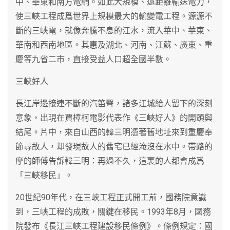
中、華東和南方電網。如此大規模、遠距離輸送電力，
使三峽工程成爲世界上規模最大的輸變電工程。源源不
斷的三峽電，就像奔騰不息的江水，流入華中、華東、
華南和西南地區。其惠及湖北、河南、江蘇、廣東、重
慶等九省二市，直接受益人口超全國半數。
三峽好人
長江岸邊接連不斷的汽笛聲，諸多江城給人留下的深刻
意象，出現在賈樟柯電影代表作《三峽好人》的開頭與
結尾。片中，來自山西的韓三明憑著舊地址來到重慶奉
節尋故人，却發現故人的舊宅已經淹沒在水中。帶路的
摩的師傅告訴韓三明：再過不久，這裏的人都會成爲
「三峽移民」。
20世紀90年代，在三峽工程正式開工前，國務院意識
到，三峽工程的成敗，關鍵在移民。1993年8月，國務
院發布《長江三峽工程建設移民條例》。條例規定：國