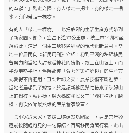
但國家搞這麽大的建設，我們也應該付出一點點兒小小
的奉獻。」臨走之際，有人帶走一把土，有的帶走一桶
水，有的帶走一棵樹。
有的人「帶走一棵樹」，也把故鄉的生活生産方式帶到
了新家園。如今，宜昌下遊70公里處，枝江市平湖村坐
落於此。這是一個由三峽移民組成的現代化新農村。當
地一位居民向《新民周刊》介紹，初到平湖的秭歸移民
曾努力向當地人討教種棉花的技術。故土在山坡上，而
平湖地勢平坦，舊時那種「背著竹簍種臍橙」的生産方
式變得不再適用。直到世紀之交，農業技術不斷進步，
當地老農想到了嫁接，於是讓新移民幫忙帶來了秭歸山
上的樹枝。就這樣，廣大秭歸移民又在平湖村種起了臍
橙，再次依靠最熟悉的産業發家致富。
「舍小家爲大家，支援三峽建設爲國家」，這是當年搬
遷前後隨處可見的一句標語。百萬移民背著行囊，走出