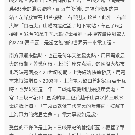
峽大壩。當地工作人員向記者介紹，三峽大壩中間是長
爲483米的泄洪壩體，而兩岸後側便是裝有機組的電
站。左岸放置有14台機組，右岸則是12台。此外，右岸
大壩「白石尖」山體內還建設了地下電站，布置了6台
機組。32台70萬千瓦水輪發電機組，裝機容量達到驚人
的2240萬千瓦，是當之無愧的世界第一水電工程。
南方汛期來臨時，也正是每年天氣最炎熱、用電需求最
大的時期。曾幾何時，上海這座充滿活力的國際大都市
也爲缺電困擾。21世紀初期，上海經濟快速發展，用電
需求持續增長。2003年，上海電力缺口曾超過百萬千瓦
時。也就是在這一年，三峽電廠機組開始投産發電，三
常（三峽—常州）直流輸電工程跨越千山萬水將三峽水
電送抵上海。「三峽電就像三伏天裏的及時雨，緩解了
上海電力的燃眉之急。」電力專家如是說。
受益的不僅僅是上海。三峽電站的輸送範圍，覆蓋了華