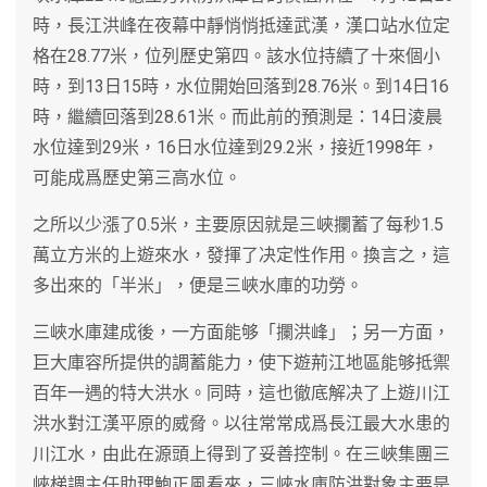
時，長江洪峰在夜幕中靜悄悄抵達武漢，漢口站水位定
格在28.77米，位列歷史第四。該水位持續了十來個小
時，到13日15時，水位開始回落到28.76米。到14日16
時，繼續回落到28.61米。而此前的預測是：14日淩晨
水位達到29米，16日水位達到29.2米，接近1998年，
可能成爲歷史第三高水位。
之所以少漲了0.5米，主要原因就是三峽攔蓄了每秒1.5
萬立方米的上遊來水，發揮了决定性作用。換言之，這
多出來的「半米」，便是三峽水庫的功勞。
三峽水庫建成後，一方面能够「攔洪峰」；另一方面，
巨大庫容所提供的調蓄能力，使下遊荊江地區能够抵禦
百年一遇的特大洪水。同時，這也徹底解决了上遊川江
洪水對江漢平原的威脅。以往常常成爲長江最大水患的
川江水，由此在源頭上得到了妥善控制。在三峽集團三
峽梯調主任助理鮑正風看來，三峽水庫防洪對象主要是