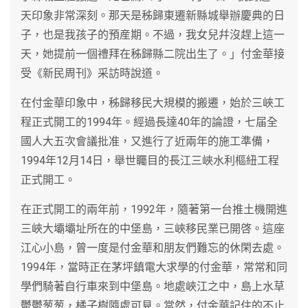
天印象非常深刻。那天是秭歸東遷新縣城舉辦慶典的日
子，也是我孩子的預産期。不過，我女兒幷沒趕上這一
天，她提前一個禮拜在秭歸縣二院出生了。」付金華接
受《新民周刊》采訪時說道。
在付金華印象中，秭歸移民大規模的搬遷，始於三峽工
程正式開工的1994年。經過長達40年的論證，七届全
國人大五次會議批准，又進行了近兩年的施工準備，
1994年12月14日，舉世矚目的長江三峽水利樞紐工程
正式開工。
在正式開工的兩年前，1992年，隨著第一台推土機開進
三峽大壩壩址所在的中堡島，三峽移民業已開啓。這座
江心小島，曾一度是付金華和朋友們難忘的休閑去處。
1994年，當時正在茅坪鎮電大求學的付金華，常常和同
學們騎著自行車來到中堡島。地處峽江之中，島上水草
鬱鬱葱葱，橘子樹隨處可見。當然，付金華記住的不止